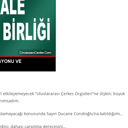
’i etkileyemeyecek “Uluslararası Çerkes Örgütleri”ne ilişkin; büyük
anımsadım.
z olamayacağı konusunda Sayın Ducane Cündioğlu’na katıldığımı…
eceğini, dahası çarpıtma derecesini…