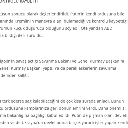
KONTROLÜ KAYBETTİ
küşün sonucu olarak değerlendirildi. Putin’in kendi ordusuna bile
asınında Kremlin’in manevra alanı bulamadığı ve kontrolü kaybettiği
 durumun küçük düşürücü olduğunu söyledi. Öte yandan ABD
a bildiği ileri sürüldü.
i. Prigojin’in savaş açtığı Savunma Bakanı ve Genel Kurmay Başkanını
 Genel Kurmay Başkanı yaptı. Ya da paralı askerlerin savunma
ndemden kalktı.
ı terk ederse sağ kalabileceğini de çok kısa sürede anladı. Bunun
ktüğü ordusuna kamplarınıza geri dönün emrini verdi. Daha önemlisi
ma bakanlığına bağlılığı kabul edildi. Putin de pişman olan, devlet
den ve de Ukrayna’da devlet adına birçok yararlı işler yapan kendi