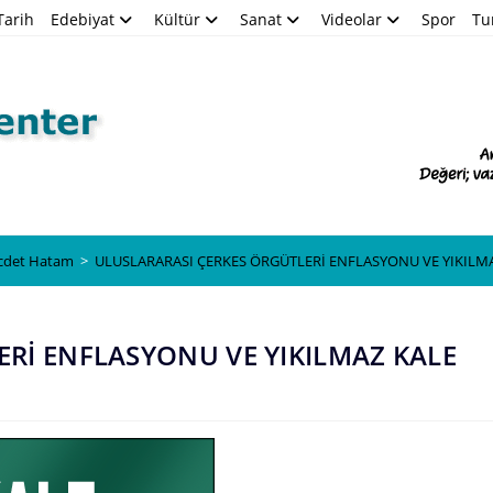
Tarih
Edebiyat
Kültür
Sanat
Videolar
Spor
Tu
Blog
ecdet Hatam
>
ULUSLARARASI ÇERKES ÖRGÜTLERİ ENFLASYONU VE YIKILMA
Rİ ENFLASYONU VE YIKILMAZ KALE