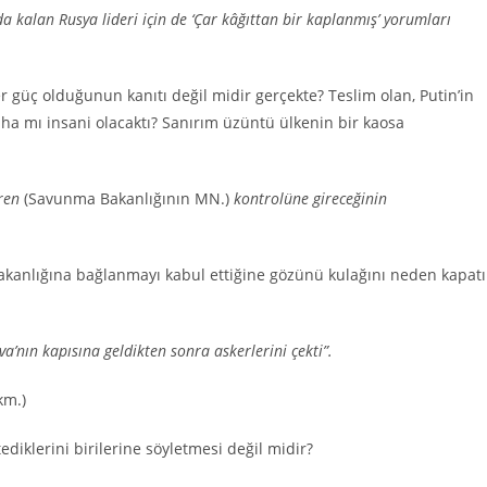
da kalan Rusya lideri için de ‘Çar kâğıttan bir kaplanmış’ yorumları
 güç olduğunun kanıtı değil midir gerçekte? Teslim olan, Putin’in
ha mı insani olacaktı? Sanırım üzüntü ülkenin bir kaosa
aren
(Savunma Bakanlığının MN.)
kontrolüne gireceğinin
akanlığına bağlanmayı kabul ettiğine gözünü kulağını neden kapatı
va’nın kapısına geldikten sonra askerlerini çekti”.
km.)
iklerini birilerine söyletmesi değil midir?