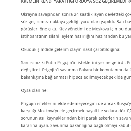
KREMLİN KENDİ YARATTIĞI ORDUYA SÖZ GEÇİREMEDİ 
Ukrayna savaşından sonra 24 saatlik isyan devletteki çö
söz geçiremez noktaya geldiği yorumları yapıldı. Batı b
görüşleri öne çıktı. Kiev yönetimi de Moskova için bu
istihbaratının silahlı eylem hazırlığını hazirandan bu yan
Okuduk şimdide gelelim olayın nasıl çarpıtıldığına:
Sanırsınız ki Putin Prigojin’in isteklerini yerine getird
değiştirdi. Prigojin’i savunma Bakanı bir komutanını da
bakanlığına bağlanması hiç söz edilmeyecek şekilde gü
Oysa olan ne:
Prigojin isteklerini elde edemeyeceğini de ancak Rusya’y
karşılığı Moskova’yı ele geçirmek hayali ile yollara dö
sorunun asıl kaynaklarından biri paralı askerlerin savun
kararına uyan, Savunma bakanlığına bağlı olmayı kabul e