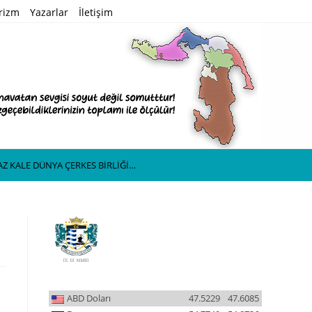
rizm
Yazarlar
İletişim
Z KALE DÜNYA ÇERKES BİRLİĞİ…
ABD Doları
47.5229
47.6085