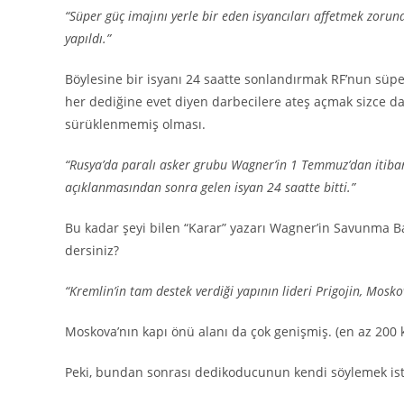
“Süper güç imajını yerle bir eden isyancıları affetmek zorun
yapıldı.”
Böylesine bir isyanı 24 saatte sonlandırmak RF’nun süper
her dediğine evet diyen darbecilere ateş açmak sizce da
sürüklenmemiş olması.
“Rusya’da paralı asker grubu Wagner’in 1 Temmuz’dan itib
açıklanmasından sonra gelen isyan 24 saatte bitti.”
Bu kadar şeyi bilen “Karar” yazarı Wagner’in Savunma B
dersiniz?
“Kremlin’in tam destek verdiği yapının lideri Prigojin, Mosko
Moskova’nın kapı önü alanı da çok genişmiş. (en az 200 
Peki, bundan sonrası dedikoducunun kendi söylemek isted