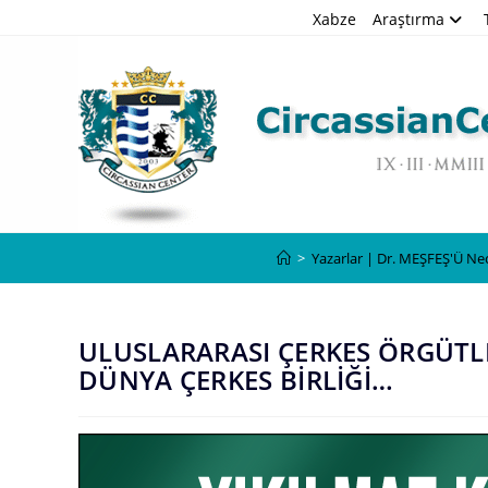
Skip
Xabze
Araştırma
to
content
>
Yazarlar | Dr. MEŞFEŞ'Ü N
ULUSLARARASI ÇERKES ÖRGÜTLE
DÜNYA ÇERKES BİRLİĞİ…