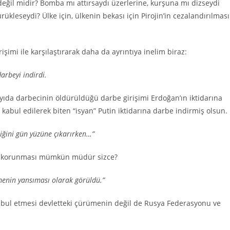
değil midir? Bomba mı attırsaydı üzerlerine, kurşuna mı dizseydi
rükleseydi? Ülke için, ülkenin bekası için Pirojin’in cezalandırılması
mi ile karşılaştırarak daha da ayrıntıya inelim biraz:
darbeyi indirdi.
yıda darbecinin öldürüldüğü darbe girişimi Erdoğan’ın iktidarına
i kabul edilerek biten “isyan” Putin iktidarına darbe indirmiş olsun.
iğini gün yüzüne çıkarırken…”
rın korunması mümkün müdür sizce?
menin yansıması olarak görüldü.”
kabul etmesi devletteki çürümenin değil de Rusya Federasyonu ve