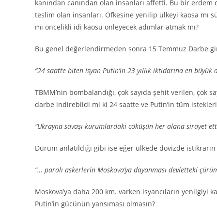
kanından canından olan insanları affetti. Bu bir erdem 
teslim olan insanları. Öfkesine yenilip ülkeyi kaosa mı sü
mı öncelikli idi kaosu önleyecek adımlar atmak mı?
Bu genel değerlendirmeden sonra 15 Temmuz Darbe girişi
“24 saatte biten isyan Putin’in 23 yıllık iktidarına en büyük 
TBMM’nin bombalandığı, çok sayıda şehit verilen, çok sa
darbe indirebildi mi ki 24 saatte ve Putin’in tüm istekler
“Ukrayna savaşı kurumlardaki çöküşün her alana sirayet ett
Durum anlatıldığı gibi ise eğer ülkede dövizde istikra
“… paralı askerlerin Moskova’ya dayanması devletteki çürü
Moskova’ya daha 200 km. varken isyancıların yenilgiyi 
Putin’in gücünün yansıması olmasın?