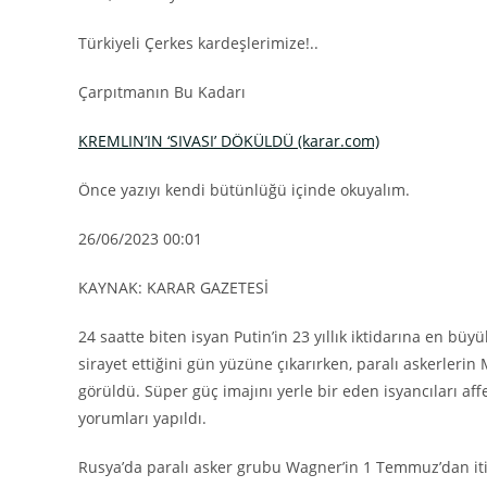
Türkiyeli Çerkes kardeşlerimize!..
Çarpıtmanın Bu Kadarı
KREMLIN’IN ‘SIVASI’ DÖKÜLDÜ
(karar.com)
Önce yazıyı kendi bütünlüğü içinde okuyalım.
26/06/2023 00:01
KAYNAK: KARAR GAZETESİ
24 saatte biten isyan Putin’in 23 yıllık iktidarına en b
sirayet ettiğini gün yüzüne çıkarırken, paralı askerler
görüldü. Süper güç imajını yerle bir eden isyancıları aff
yorumları yapıldı.
Rusya’da paralı asker grubu Wagner’in 1 Temmuz’dan it