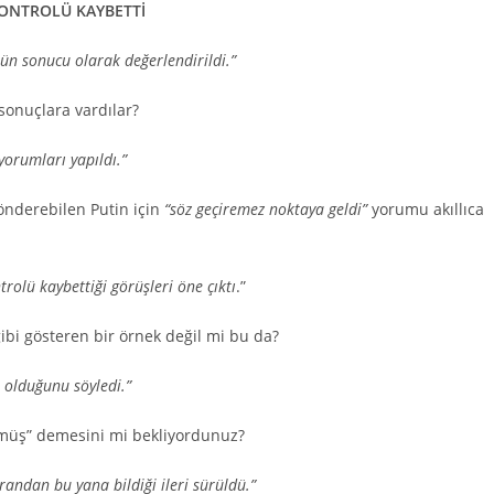
KONTROLÜ KAYBETTİ
ün sonucu olarak değerlendirildi.”
sonuçlara vardılar?
yorumları yapıldı.”
gönderebilen Putin için
“söz geçiremez noktaya geldi”
yorumu akıllıca
rolü kaybettiği görüşleri öne çıktı
.”
ibi gösteren bir örnek değil mi bu da?
 olduğunu söyledi.”
ymüş” demesini mi bekliyordunuz?
randan bu yana bildiği ileri sürüldü.”