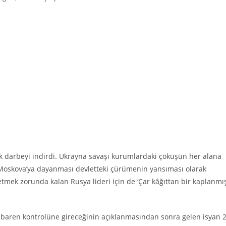
üyük darbeyi indirdi. Ukrayna savaşı kurumlardaki çöküşün her alana
in Moskova’ya dayanması devletteki çürümenin yansıması olarak
etmek zorunda kalan Rusya lideri için de ‘Çar kâğıttan bir kaplanmış
ibaren kontrolüne gireceğinin açıklanmasından sonra gelen isyan 