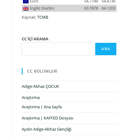
Euro
54.7749
54.8736
İngiliz Sterlini
63.7878
64.1203
Kaynak:
TCMB
CC İÇİ ARAMA
ARA
CC BÖLÜMLERİ
Adige-Abhaz ÇOCUK
Araştırma
Araştırma | Ana Sayfa
Araştırma | KAFFED Dosyası
Aydın Adige-Abhaz Gençliği