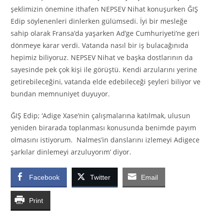
şeklimizin önemine ithafen NEPSEV Nihat konuşurken ĞIŞ
Edip söylenenleri dinlerken gülümsedi. İyi bir mesleğe
sahip olarak Fransa’da yaşarken Ad’ge Cumhuriyeti’ne geri
dönmeye karar verdi. Vatanda nasıl bir iş bulacağınıda
hepimiz biliyoruz. NEPSEV Nihat ve başka dostlarının da
sayesinde pek çok kişi ile görüştü. Kendi arzularını yerine
getirebileceğini, vatanda elde edebileceği şeyleri biliyor ve
bundan memnuniyet duyuyor.
ĞIŞ Edip; ‘Adige Xase’nin çalışmalarına katılmak, ulusun
yeniden birarada toplanması konusunda benimde payım
olmasını istiyorum. Nalmes’in danslarını izlemeyi Adigece
şarkılar dinlemeyi arzuluyorım’ diyor.
Facebook
Twitter
Email
Print