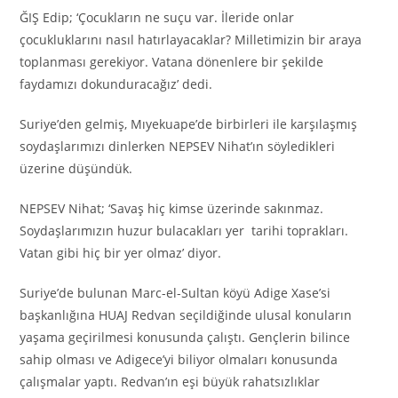
ĞIŞ Edip; ‘Çocukların ne suçu var. İleride onlar
çocukluklarını nasıl hatırlayacaklar? Milletimizin bir araya
toplanması gerekiyor. Vatana dönenlere bir şekilde
faydamızı dokunduracağız’ dedi.
Suriye’den gelmiş, Mıyekuape’de birbirleri ile karşılaşmış
soydaşlarımızı dinlerken NEPSEV Nihat’ın söyledikleri
üzerine düşündük.
NEPSEV Nihat; ‘Savaş hiç kimse üzerinde sakınmaz.
Soydaşlarımızın huzur bulacakları yer tarihi toprakları.
Vatan gibi hiç bir yer olmaz’ diyor.
Suriye’de bulunan Marc-el-Sultan köyü Adige Xase’si
başkanlığına HUAJ Redvan seçildiğinde ulusal konuların
yaşama geçirilmesi konusunda çalıştı. Gençlerin bilince
sahip olması ve Adigece’yi biliyor olmaları konusunda
çalışmalar yaptı. Redvan’ın eşi büyük rahatsızlıklar