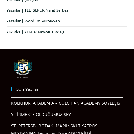
Yazarlar | TLETSERUK Nahit Serbes
Yazarlar | Wordum Müzeyyen
Yazarlar | YEMUZ Nevzat Tarakçı
Son Yazılar
KOLKHURİ AKADEMİA – COLCHİAN ACADEMY SÖYLEŞİSİ
YİTİRMEKTE OLDUĞUMUZ ŞEY
ST. PETERSBURG’DAKİ MARİİNSKİ TİYATROSU
MEYDANINA Temirqan Yure ADI VERİLDİ