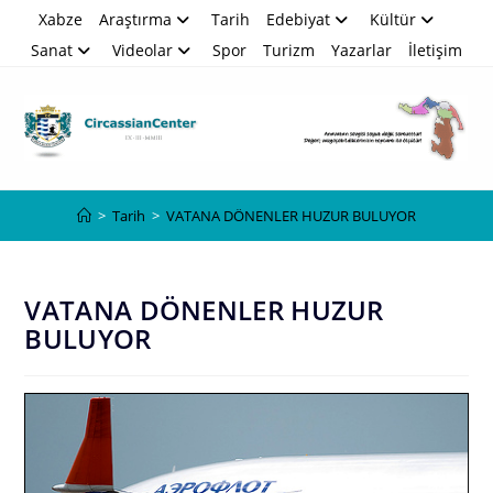
Skip
Xabze
Araştırma
Tarih
Edebiyat
Kültür
to
Sanat
Videolar
Spor
Turizm
Yazarlar
İletişim
content
Blog
>
Tarih
>
VATANA DÖNENLER HUZUR BULUYOR
VATANA DÖNENLER HUZUR
BULUYOR