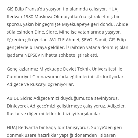
ĞIŞ Edip Fransa’da yaşıyor, tıp alanında çalışıyor. HUAJ
Redvan 1980 Moskova Olimpiyatları’na iştirak etmiş bir
sporcu, yakın bir geçmişte Mıyekuape’ye geri döndü. Abıde
sülalesinden Dine, Sidre, Mine ise vatanlarında yaşıyor,
öğrenim görüyorlar. AVUTLE Ahmet, ŞEVOJ Samit, ĞIŞ Edip
gençelerle biraraya geldiler. İsrail’den vatana dönmüş olan
işadamı NEPSEV Nihat’ta sohbete iştirak etti.
Genç kızlarımız Mıyekuape Devlet Teknik Üniversitesi ile
Cumhuriyet Gimnazyumu’nda eğitimlerini sürdürüyorlar.
Adigece ve Rusca’yı öğreniyorlar.
ABIDE Sidre; Adigece’mizi duyduğumuzda seviniyoruz.
Dinleyerek Adigece’mizi geliştirmeye çalışıyoruz. Adigeler,
Ruslar ve diğer milletlerde bizi iyi karşıladılar.
HUAJ Redvan’la bir kaç yıldır tanışıyoruz. Suriye’den geri
dönmek üzere hazırlıklar yaptığı dönemden itibaren