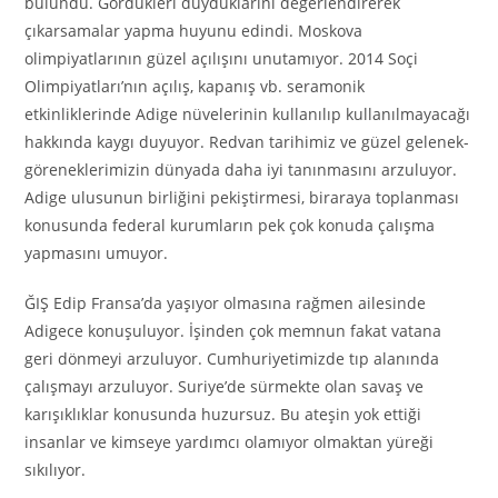
bulundu. Gördükleri duyduklarını değerlendirerek
çıkarsamalar yapma huyunu edindi. Moskova
olimpiyatlarının güzel açılışını unutamıyor. 2014 Soçi
Olimpiyatları’nın açılış, kapanış vb. seramonik
etkinliklerinde Adige nüvelerinin kullanılıp kullanılmayacağı
hakkında kaygı duyuyor. Redvan tarihimiz ve güzel gelenek-
göreneklerimizin dünyada daha iyi tanınmasını arzuluyor.
Adige ulusunun birliğini pekiştirmesi, biraraya toplanması
konusunda federal kurumların pek çok konuda çalışma
yapmasını umuyor.
ĞIŞ Edip Fransa’da yaşıyor olmasına rağmen ailesinde
Adigece konuşuluyor. İşinden çok memnun fakat vatana
geri dönmeyi arzuluyor. Cumhuriyetimizde tıp alanında
çalışmayı arzuluyor. Suriye’de sürmekte olan savaş ve
karışıklıklar konusunda huzursuz. Bu ateşin yok ettiği
insanlar ve kimseye yardımcı olamıyor olmaktan yüreği
sıkılıyor.