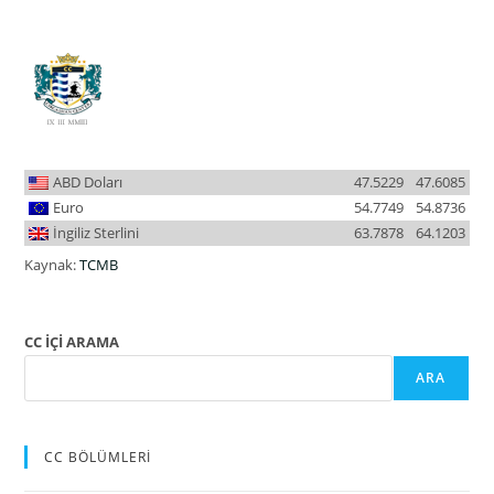
ABD Doları
47.5229
47.6085
Euro
54.7749
54.8736
İngiliz Sterlini
63.7878
64.1203
Kaynak:
TCMB
CC İÇİ ARAMA
ARA
CC BÖLÜMLERİ