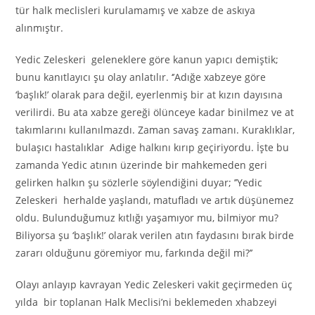
tür halk meclisleri kurulamamış ve xabze de askıya
alınmıştır.
Yedic Zeleskeri geleneklere göre kanun yapıcı demiştik;
bunu kanıtlayıcı şu olay anlatılır. ‘’Adığe xabzeye göre
‘başlık!’ olarak para değil, eyerlenmiş bir at kızın dayısına
verilirdi. Bu ata xabze gereği ölünceye kadar binilmez ve at
takımlarını kullanılmazdı. Zaman savaş zamanı. Kuraklıklar,
bulaşıcı hastalıklar Adige halkını kırıp geçiriyordu. İşte bu
zamanda Yedic atının üzerinde bir mahkemeden geri
gelirken halkın şu sözlerle söylendiğini duyar; ’’Yedic
Zeleskeri herhalde yaşlandı, matufladı ve artık düşünemez
oldu. Bulunduğumuz kıtlığı yaşamıyor mu, bilmiyor mu?
Biliyorsa şu ‘başlık!’ olarak verilen atın faydasını bırak birde
zararı olduğunu göremiyor mu, farkında değil mi?’’
Olayı anlayıp kavrayan Yedic Zeleskeri vakit geçirmeden üç
yılda bir toplanan Halk Meclisi’ni beklemeden xhabzeyi