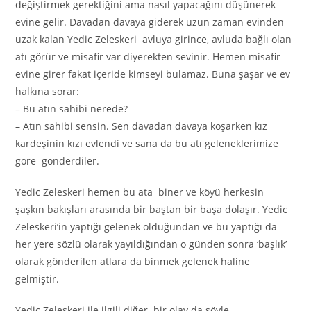
değiştirmek gerektiğini ama nasıl yapacağını düşünerek
evine gelir. Davadan davaya giderek uzun zaman evinden
uzak kalan Yedic Zeleskeri avluya girince, avluda bağlı olan
atı görür ve misafir var diyerekten sevinir. Hemen misafir
evine girer fakat içeride kimseyi bulamaz. Buna şaşar ve ev
halkına sorar:
– Bu atın sahibi nerede?
– Atın sahibi sensin. Sen davadan davaya koşarken kız
kardeşinin kızı evlendi ve sana da bu atı geleneklerimize
göre gönderdiler.
Yedic Zeleskeri hemen bu ata biner ve köyü herkesin
şaşkın bakışları arasında bir baştan bir başa dolaşır. Yedic
Zeleskeri’in yaptığı gelenek olduğundan ve bu yaptığı da
her yere sözlü olarak yayıldığından o günden sonra ‘başlık’
olarak gönderilen atlara da binmek gelenek haline
gelmiştir.
Yedic Zeleskeri ile ilgili diğer bir olay da şöyle