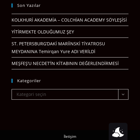
Son Yazılar
KOLKHURİ AKADEMİA – COLCHİAN ACADEMY SÖYLEŞİSİ
YİTİRMEKTE OLDUĞUMUZ ŞEY
ST. PETERSBURG’DAKİ MARİİNSKİ TİYATROSU
MEYDANINA Temirqan Yure ADI VERİLDİ
MEŞFEŞ’U NECDET’İN KİTABININ DEĞERLENDİRMESİ
Kategoriler
Kategoriler
Kategori seçin
İletişim