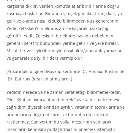
karşısına dikilir. Verilen komutla atlar bir birlerine doğru
koşmaya başlarlar. Bir anda şimşek gibi iki at karşı karşıya
gelir ve o anda nasıl olduğu bilinmeden Rus generalinin
Yedic Zeleskeri’nin elinde, atı ise kaçarak uzaklaştığı
görülür. Yedic Zeleskeri bir elinde havada debelenen
generali şeref tribünündeki yerine getirir ve yere bırakır.
Misafirler ve seyirciler neyin nasıl olduğunu anlayamazlar
ve generale de iyi bir ders vermiş olur.
(Yukarıdaki bilgileri Maykop kentinde Dr. Hanaxu Ruslan ile
Dr. Batırbıy Bırsır anlatmışlardı.)
Yedic’in nerede ve ne zaman vefat ettiği bilinmemektedir.
Öleceğini anlayınca atına binerek ‘’uzakta bir mahkemeye
çağrıldım’’ diyerek evinden ayrılır. Vatanının topraklarına ve
ormanlarına doğru at sürer ve bir daha da izine de
rastlanmaz. Sanıyorum bu yolla; mezarının yapılarak
insanların kendisini putlaştırmasını önlemek istemiştir.