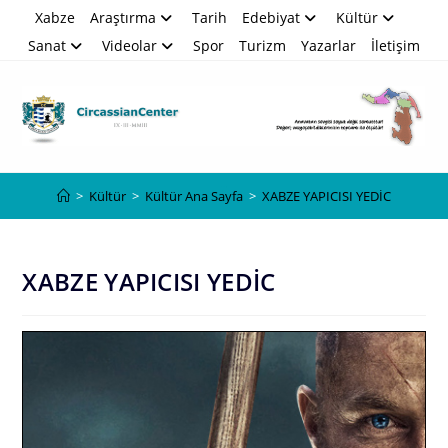
Skip
Xabze
Araştırma
Tarih
Edebiyat
Kültür
to
Sanat
Videolar
Spor
Turizm
Yazarlar
İletişim
content
Blog
>
Kültür
>
Kültür Ana Sayfa
>
XABZE YAPICISI YEDİC
XABZE YAPICISI YEDİC