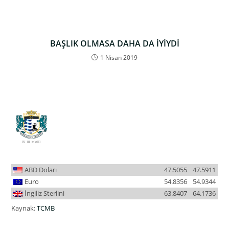
BAŞLIK OLMASA DAHA DA İYİYDİ
1 Nisan 2019
ABD Doları
47.5055
47.5911
Euro
54.8356
54.9344
İngiliz Sterlini
63.8407
64.1736
Kaynak:
TCMB