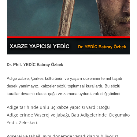
Dr. Phil. YEDİC Batıray Özbek
Adige xabze, Çerkes kültürünün ve yaşam düzeninin temel taşıdı
desek yanılmayız. xabzeler sözlü toplumsal kurallardı. Bu sözlü
kurallar devamlı olarak çağa ve zamana uydurularak değiştirilirdi.
Adige tarihinde ünlü üç xabze yapıcısı vardı: Doğu
Adigelerinde Wıserej ve Jabağı, Batı Adigelerinde Degumıko
Yedıc Zeleskeri.
Wıserej ve Jabağı aynı dönemde yaşadıklarını biliyoruz.