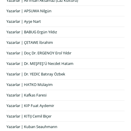
Yazarlar | Ali İhsan Aksamaz (Laz Kültürü)
Yazarlar | APSUWA Nilgün
Yazarlar | Ayşe Nart
Yazarlar | BABUG Ergün Yıldız
Yazarlar | ÇETAWE İbrahim
Yazarlar | Doç Dr. ERGENOY Erol Yıldır
Yazarlar | Dr. MEŞFEŞ'Ü Necdet Hatam
Yazarlar | Dr. YEDİC Batıray Özbek
Yazarlar | HATKO Mülayim
Yazarlar | Kafkas Faresi
Yazarlar | KIP Fuat Aydemir
Yazarlar | KITIJ Cemil Biçer
Yazarlar | Kuban Seauhmann