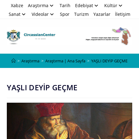
Skip
Xabze
Araştırma
Tarih
Edebiyat
Kültür
to
Sanat
Videolar
Spor
Turizm
Yazarlar
İletişim
content
Blog
>
Araştırma
>
Araştırma | Ana Sayfa
>
YAŞLI DEYİP GEÇME
YAŞLI DEYİP GEÇME