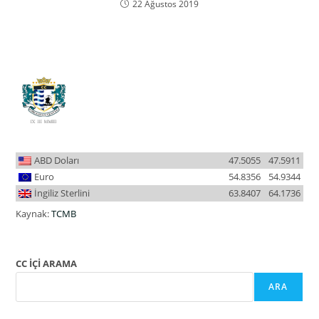
22 Ağustos 2019
ABD Doları
47.5055
47.5911
Euro
54.8356
54.9344
İngiliz Sterlini
63.8407
64.1736
Kaynak:
TCMB
CC İÇİ ARAMA
ARA