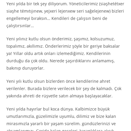
Yeni yılda bir tek şey diliyorum. Yöneticilerimiz (siaşhetétxer
siaşhe témıtıjınew, yejxeri lejenxew seri sağelejenew) bizleri
engellemeyi bıraksın… Kendileri de çalışsın beni de
çalıştırsınlar…
Yeni yılınız kutlu olsun önderimiz, şaşımız, kolsuzumuz,
topalımız, akıllımız. Önderlerimiz şöyle bir geriye baksalar
ya! Yıllar oldu artık onları izlemediğimiz. Kendilerinin
durduğu da çok oldu. Nerede şaşırdıklarını anlamamış,
bakınıp duruyorlar.
Yeni yılı kutlu olsun bizlerden önce kendilerine ahret
verilenler. Burada bizlere verilecek bir şey de kalmadı. Çok
yakında ahreti de rüşvetle satın almaya başlayacaklar.
Yeni yılda hayırlar bul koca dünya. Kalbimizce büyük
umutlarımızla, güzelimizle uyumlu, dilimiz ve bize kalan
mirasımızla yararlı bir yaşam sürelim. gündüzlerinizi ve
akşamlarımızı. Geride kalan geceleri, karanlıklara alışık