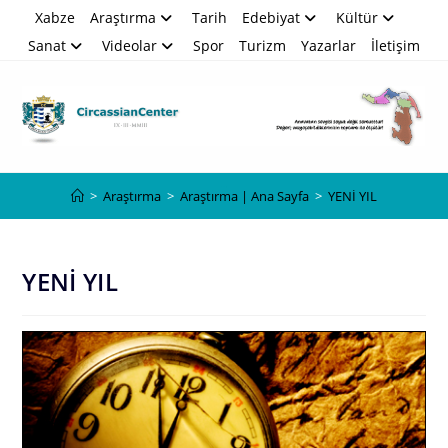
Skip
Xabze
Araştırma
Tarih
Edebiyat
Kültür
to
Sanat
Videolar
Spor
Turizm
Yazarlar
İletişim
content
Blog
>
Araştırma
>
Araştırma | Ana Sayfa
>
YENİ YIL
YENİ YIL