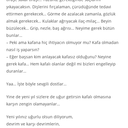
yıkayacaksın. Dişlerini fırçalaman, çürüdüğünde tedavi
ettirmen gerekecek… Görme de azalacak zamanla, gözlük
almak gerekecek… Kulaklar ağrıyacak ilaç-milaç… Beyin
büzülecek… Grip, nezle, baş ağrısı… Neyime gerek bütün
bunlar…
– Peki ama kafana hiç ihtiyacın olmuyor mu? Kafa olmadan
nasıl iş yaparsın?
– Eğer başsan kim anlayacak kafasız olduğunu? Neyine
gerek kafa… Hem kafalı olanlar değil mi bizleri engelleyip
duranlar…
Yaa… İşte böyle sevgili dostlar…
Yine de yeni yıl sizlere de uğur getirsin kafalı olmasına
karşın zengin olamayanlar…
Yeni yılınız uğurlu olsun diliyorum,
devrim ve karşı devrimlerin,