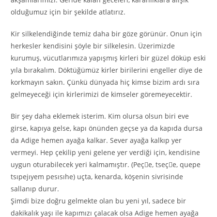
olduğumuz için bir şekilde atlatırız.
Kir silkelendiğinde temiz daha bir göze görünür. Onun için
herkesler kendisini şöyle bir silkelesin. Üzerimizde
kurumuş, vücutlarımıza yapışmış kirleri bir güzel döküp eski
yıla bırakalım. Döktüğümüz kirler birilerini engeller diye de
korkmayın sakın. Çünkü dünyada hiç kimse bizim ardı sıra
gelmeyeceği için kirlerimizi de kimseler göremeyecektir.
Bir şey daha eklemek isterim. Kim olursa olsun biri eve
girse, kapıya gelse, kapı önünden geçse ya da kapıda dursa
da Adige hemen ayağa kalkar. Sever ayağa kalkıp yer
vermeyi. Hep çekilip yeni gelene yer verdiği için, kendisine
uygun oturabilecek yeri kalmamıştır. (Peçe, tseçe, quepe
tsıpejıyem pesısıhe) uçta, kenarda, köşenin sivrisinde
sallanıp durur.
Şimdi bize doğru gelmekte olan bu yeni yıl, sadece bir
dakikalık yaşı ile kapımızı çalacak olsa Adige hemen ayağa