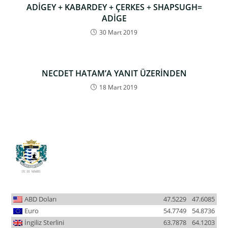
ADİGEY + KABARDEY + ÇERKES + SHAPSUGH=
ADİGE
30 Mart 2019
NECDET HATAM’A YANIT ÜZERİNDEN
18 Mart 2019
ABD Doları
47.5229
47.6085
Euro
54.7749
54.8736
İngiliz Sterlini
63.7878
64.1203