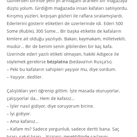
Günlerden birinde yeni yıl armağanı ararken bir mağazaya
düştü yolum. Girdiğim mağazada insan kafaları satılıyordu.
Kırışmış yüzleri, kırpışan gözleri ile raflara sıralamışlardı.
Ederlerini gösterir etiketleri de üzerlerinde idi. Ederi 500
Some (Ruble), 300 Some… Bir başka etikette de kafaların
kimlere ait olduğu yazılıydı. Bakan, kaymakam, milletvekili,
müdür… Bir de benim senin gibilerden bir kaç kafa.
Üzerinde ederi yazılı etiketi olmayan, hakiki Adigece ile
söylemek gerekirse
bézplatna
(bedava’nın Rusça’sı).
– Peki bu kafaların sahipleri yaşıyor mu, diye sordum.
– Yaşıyor, dediler.
Çalıştıkları yeri öğrenip gittim. İşte masada oturuyorlar,
çalışıyorlar da… Hem de kafasız…
– İşler nasıl gidiyor, diye soruyorum birine.
– İyi gidiyor.
– Ama kafanız…
– Kafam mı? Sadece yorgunluk, sadece dertti bana. Saç
tıraşı, sakal tıraşı… Yüzünü, gerektiğinde saçlarını