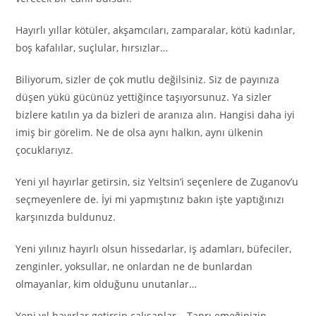
Hayırlı yıllar kötüler, akşamcıları, zamparalar, kötü kadınlar,
boş kafalılar, suçlular, hırsızlar…
Biliyorum, sizler de çok mutlu değilsiniz. Siz de payınıza
düşen yükü gücünüz yettiğince taşıyorsunuz. Ya sizler
bizlere katılın ya da bizleri de aranıza alın. Hangisi daha iyi
imiş bir görelim. Ne de olsa aynı halkın, aynı ülkenin
çocuklarıyız.
Yeni yıl hayırlar getirsin, siz Yeltsin’i seçenlere de Zuganov’u
seçmeyenlere de. İyi mi yapmıştınız bakın işte yaptığınızı
karşınızda buldunuz.
Yeni yılınız hayırlı olsun hissedarlar, iş adamları, büfeciler,
zenginler, yoksullar, ne onlardan ne de bunlardan
olmayanlar, kim olduğunu unutanlar…
Yeni yıl hayırlar getirsin çalışanlar… Tanrı emeğinizin