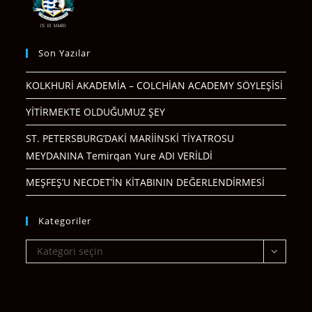
Son Yazılar
KOLKHURİ AKADEMİA – COLCHİAN ACADEMY SÖYLEŞİSİ
YİTİRMEKTE OLDUĞUMUZ ŞEY
ST. PETERSBURG’DAKİ MARİİNSKİ TİYATROSU
MEYDANINA Temirqan Yure ADI VERİLDİ
MEŞFEŞ’U NECDET’İN KİTABININ DEĞERLENDİRMESİ
Kategoriler
Kategoriler
Kategori seçin