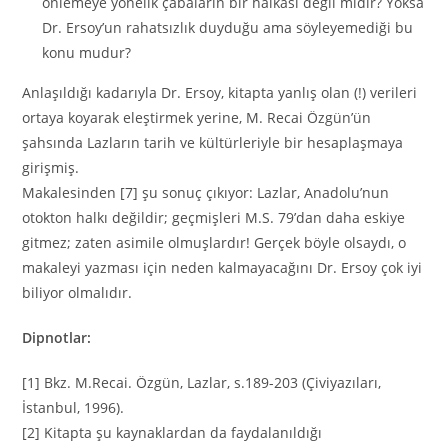
önlemeye yönelik çabaların bir halkası değil midir? Yoksa
Dr. Ersoy’un rahatsızlık duyduğu ama söyleyemediği bu
konu mudur?
Anlaşıldığı kadarıyla Dr. Ersoy, kitapta yanlış olan (!) verileri
ortaya koyarak eleştirmek yerine, M. Recai Özgün’ün
şahsında Lazların tarih ve kültürleriyle bir hesaplaşmaya
girişmiş.
Makalesinden [7] şu sonuç çıkıyor: Lazlar, Anadolu’nun
otokton halkı değildir; geçmişleri M.S. 79’dan daha eskiye
gitmez; zaten asimile olmuşlardır! Gerçek böyle olsaydı, o
makaleyi yazması için neden kalmayacağını Dr. Ersoy çok iyi
biliyor olmalıdır.
Dipnotlar:
[1] Bkz. M.Recai. Özgün, Lazlar, s.189-203 (Çiviyazıları,
İstanbul, 1996).
[2] Kitapta şu kaynaklardan da faydalanıldığı