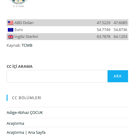
ABD Doları
47.5229
47.6085
Euro
54.7749
54.8736
İngiliz Sterlini
63.7878
64.1203
Kaynak:
TCMB
CC İÇİ ARAMA
ARA
CC BÖLÜMLERİ
Adige-Abhaz ÇOCUK
Araştırma
Araştırma | Ana Sayfa