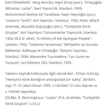
belirtilmektedir: Gerg Amıcba, Hayri Ersoy (çev.), “Ortaçağda
Abhazlar, Lazlar”, Nart Yayıncılık, İstanbul, 1993;
Muhammed Vanilişi-Ali Tandilava, Hayri Hayrioğlu (çev.),
“Lazlar’ın Tarihi”, Ant Yayınları, İstanbul, 1992; Peter Alford
Andrews, Mustafa Küpüşoğlu (çev.), “Türkiye’de Etnik
Gruplar”, Ant Yayınları/ Tümzamanlar Yayıncılık, İstanbul,
1992; W.E.D. Allen, “A History of the Georgian People”,
London, 1932; “Stefanos Yerasimos, “Milliyetler ve Sınırlar-
Balkanlar, Kafkasya ve Ortadoğu”, İletişim Yayınları,
İstanbul, 1994; Alexandre Tourmakine, “Les Lazes en
Turquie”, Les Editions ISIS, İstanbul, 1995.
Yabancı kaynak tutkusuyla ilgili olarak bkz.: Erhan G.Ersoy,
“Hemşinli etnik kimliğine antropolojik bir bakış”, Birikim,
Sayı 71-72, Mart-Nisan 1995; s.142’deki 12 nolu dipnot ve
s.143’teki kaynakça.
[3] Bkz. R. Benninghaus, “Lazlar” (P.A. Andrews, “Türkiye’de
Etnik Gruplar”, s.312.)