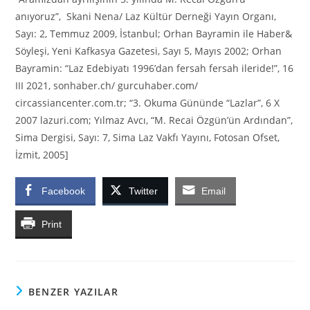
anıyoruz”, Skani Nena/ Laz Kültür Derneği Yayın Organı,
Sayı: 2, Temmuz 2009, İstanbul; Orhan Bayramin ile Haber&
Söyleşi, Yeni Kafkasya Gazetesi, Sayı 5, Mayıs 2002; Orhan
Bayramin: “Laz Edebiyatı 1996’dan fersah fersah ileride!”, 16
III 2021, sonhaber.ch/ gurcuhaber.com/
circassiancenter.com.tr; “3. Okuma Gününde “Lazlar”, 6 X
2007 lazuri.com; Yılmaz Avcı, “M. Recai Özgün’ün Ardından”,
Sima Dergisi, Sayı: 7, Sima Laz Vakfı Yayını, Fotosan Ofset,
İzmit, 2005]
Facebook
Twitter
Email
Print
BENZER YAZILAR