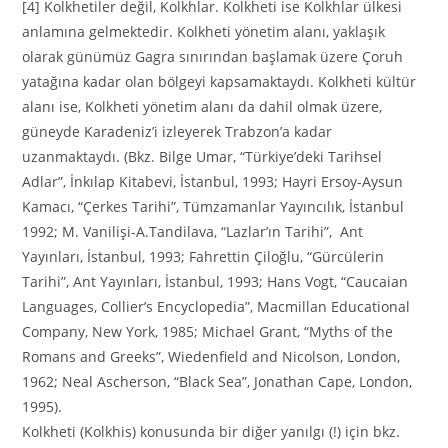
[4] Kolkhetiler değil, Kolkhlar. Kolkheti ise Kolkhlar ülkesi
anlamına gelmektedir. Kolkheti yönetim alanı, yaklaşık
olarak günümüz Gagra sınırından başlamak üzere Çoruh
yatağına kadar olan bölgeyi kapsamaktaydı. Kolkheti kültür
alanı ise, Kolkheti yönetim alanı da dahil olmak üzere,
güneyde Karadeniz’i izleyerek Trabzon’a kadar
uzanmaktaydı. (Bkz. Bilge Umar, “Türkiye’deki Tarihsel
Adlar”, İnkılap Kitabevi, İstanbul, 1993; Hayri Ersoy-Aysun
Kamacı, “Çerkes Tarihi”, Tümzamanlar Yayıncılık, İstanbul
1992; M. Vanilişi-A.Tandilava, “Lazlar’ın Tarihi”, Ant
Yayınları, İstanbul, 1993; Fahrettin Çiloğlu, “Gürcülerin
Tarihi”, Ant Yayınları, İstanbul, 1993; Hans Vogt, “Caucaian
Languages, Collier’s Encyclopedia”, Macmillan Educational
Company, New York, 1985; Michael Grant, “Myths of the
Romans and Greeks”, Wiedenfield and Nicolson, London,
1962; Neal Ascherson, “Black Sea”, Jonathan Cape, London,
1995).
Kolkheti (Kolkhis) konusunda bir diğer yanılgı (!) için bkz.