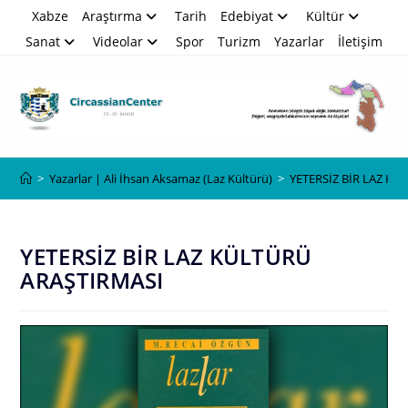
Skip
Xabze
Araştırma
Tarih
Edebiyat
Kültür
to
Sanat
Videolar
Spor
Turizm
Yazarlar
İletişim
content
Blog
>
Yazarlar | Ali İhsan Aksamaz (Laz Kültürü)
>
YETERSİZ BİR LAZ K
YETERSİZ BİR LAZ KÜLTÜRÜ
ARAŞTIRMASI