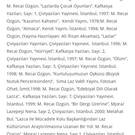
M. Recai Özgün, “Lazlarda Çocuk Oyunları”, Kafkasya
Yazıları, Sayı: 1, Çiviyazıları Yayınevi, İstanbul, 1997; M. Recai
Özgün, “Kaza’nın Kahvesi”, Kendi Yayını, 1978;M. Recai
Özgün, “Atmaca”, Kendi Yayını, İstanbul, 1994; M. Recai
Özgün, (Yayına Hazırlayan: Ali İhsan Aksamaz), “Lazlar”
Çiviyazıları Yayınları, Çiviyazıları Yayınevi, İstanbul, 1996; M.
Recai Özgün, “Hürriyet”, Kafkasya Yazıları, Sayı: 2,
Çiviyazıları Yayınevi, İstanbul, 1997; M. Recai Özgün, “Ölüm”,
Kafkasya Yazıları, Sayı: 3, Çiviyazıları Yayınevi, İstanbul,
1998; M. Recai Özgün, “Kurtuluşumuzun Öyküsü (Büyük
Nutuk Penceresinden)”, Sima Laz Vakfı Yayını, Fotosan
Ofset, İzmit,1998; M. Recai Özgün, “Edebiyat Dili Olarak
Lazca”, Kafkasya Yazıları, Sayı: 7, Çiviyazıları Yayınevi,
İstanbul, 1999; M. Recai Özgün, “Bir Dergi Üzerine”, Mjora/
Lazepeşi Nena, Sayı 2, Çiviyazıları, İstanbul, 2000; Melahat
Bul, “Lazca ile Mücadele Kolu Başkanlığından Laz
Kültürünün Araştırılmasına Uzanan Bir Yol: M. Recai
Özgün”, Mjora/ Lazepeşi Nena, Sayı 1, Çiviyazıları, İstanbul,