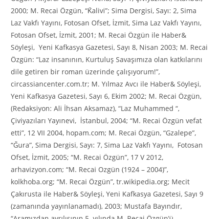
2000; M. Recai Özgün, “K̆alivi”; Sima Dergisi, Sayı: 2, Sima
Laz Vakfı Yayını, Fotosan Ofset, İzmit, Sima Laz Vakfı Yayını,
Fotosan Ofset, İzmit, 2001; M. Recai Özgün ile Haber&
Söyleşi, Yeni Kafkasya Gazetesi, Sayı 8, Nisan 2003; M. Recai
Özgün: “Laz insanının, Kurtuluş Savaşımıza olan katkılarını
dile getiren bir roman üzerinde çalışıyorum!”,
circassiancenter.com.tr; M. Yılmaz Avcı ile Haber& Söyleşi,
Yeni Kafkasya Gazetesi, Sayı 6, Ekim 2002; M. Recai Özgün,
(Redaksiyon: Ali İhsan Aksamaz), “Laz Muhammed “,
Çiviyazıları Yayınevi, İstanbul, 2004; “M. Recai Özgün vefat
etti”, 12 VII 2004, hopam.com; M. Recai Özgün, “Gzalepe”,
“Ğura”, Sima Dergisi, Sayı: 7, Sima Laz Vakfı Yayını, Fotosan
Ofset, İzmit, 2005; “M. Recai Özgün”, 17 V 2012,
arhavizyon.com; “M. Recai Ozgün (1924 – 2004)”,
kolkhoba.org; “M. Recai Özgün”, tr.wikipedia.org; Mecit
Çakırusta ile Haber& Söyleşi, Yeni Kafkasya Gazetesi, Sayı 9
(zamanında yayınlanamadı), 2003; Mustafa Bayındır,
“Aramızdan ayrılışının 5. yılında M. Recai Özgün’ü