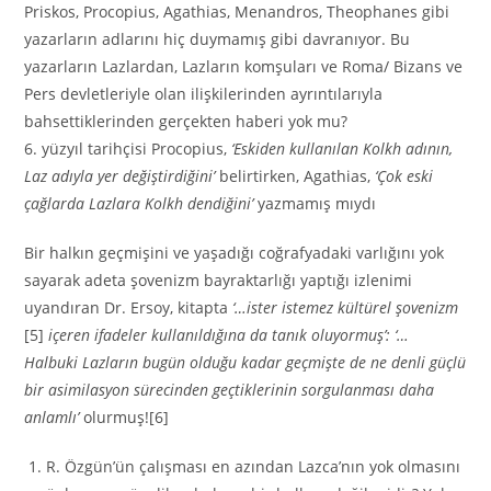
Priskos, Procopius, Agathias, Menandros, Theophanes gibi
yazarların adlarını hiç duymamış gibi davranıyor. Bu
yazarların Lazlardan, Lazların komşuları ve Roma/ Bizans ve
Pers devletleriyle olan ilişkilerinden ayrıntılarıyla
bahsettiklerinden gerçekten haberi yok mu?
6. yüzyıl tarihçisi Procopius,
‘Eskiden kullanılan Kolkh adının,
Laz adıyla yer değiştirdiğini’
belirtirken, Agathias,
‘Çok eski
çağlarda Lazlara Kolkh dendiğini’
yazmamış mıydı
Bir halkın geçmişini ve yaşadığı coğrafyadaki varlığını yok
sayarak adeta şovenizm bayraktarlığı yaptığı izlenimi
uyandıran Dr. Ersoy, kitapta
‘…ister istemez kültürel şovenizm
[5]
içeren ifadeler kullanıldığına da tanık oluyormuş’: ‘…
Halbuki Lazların bugün olduğu kadar geçmişte de ne denli güçlü
bir asimilasyon sürecinden geçtiklerinin sorgulanması daha
anlamlı’
olurmuş![6]
R. Özgün’ün çalışması en azından Lazca’nın yok olmasını