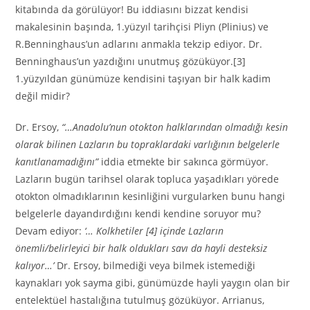
kitabında da görülüyor! Bu iddiasını bizzat kendisi
makalesinin başında, 1.yüzyıl tarihçisi Pliyn (Plinius) ve
R.Benninghaus’un adlarını anmakla tekzip ediyor. Dr.
Benninghaus’un yazdığını unutmuş gözüküyor.[3]
1.yüzyıldan günümüze kendisini taşıyan bir halk kadim
değil midir?
Dr. Ersoy,
“…Anadolu’nun otokton halklarından olmadığı kesin
olarak bilinen Lazların bu topraklardaki varlığının belgelerle
kanıtlanamadığını”
iddia etmekte bir sakınca görmüyor.
Lazların bugün tarihsel olarak topluca yaşadıkları yörede
otokton olmadıklarının kesinliğini vurgularken bunu hangi
belgelerle dayandırdığını kendi kendine soruyor mu?
Devam ediyor:
‘… Kolkhetiler [4] içinde Lazların
önemli/belirleyici bir halk oldukları savı da hayli desteksiz
kalıyor…’
Dr. Ersoy, bilmediği veya bilmek istemediği
kaynakları yok sayma gibi, günümüzde hayli yaygın olan bir
entelektüel hastalığına tutulmuş gözüküyor. Arrianus,