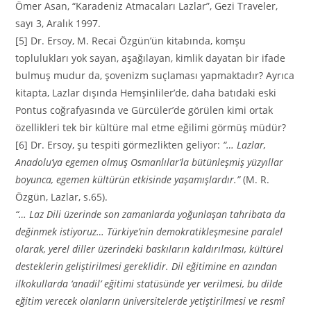
Ömer Asan, “Karadeniz Atmacaları Lazlar”, Gezi Traveler,
sayı 3, Aralık 1997.
[5] Dr. Ersoy, M. Recai Özgün’ün kitabında, komşu
toplulukları yok sayan, aşağılayan, kimlik dayatan bir ifade
bulmuş mudur da, şovenizm suçlaması yapmaktadır? Ayrıca
kitapta, Lazlar dışında Hemşinliler’de, daha batıdaki eski
Pontus coğrafyasında ve Gürcüler’de görülen kimi ortak
özellikleri tek bir kültüre mal etme eğilimi görmüş müdür?
[6] Dr. Ersoy, şu tespiti görmezlikten geliyor:
“… Lazlar,
Anadolu’ya egemen olmuş Osmanlılar’la bütünleşmiş yüzyıllar
boyunca, egemen kültürün etkisinde yaşamışlardır.”
(M. R.
Özgün, Lazlar, s.65).
“… Laz Dili üzerinde son zamanlarda yoğunlaşan tahribata da
değinmek istiyoruz… Türkiye’nin demokratikleşmesine paralel
olarak, yerel diller üzerindeki baskıların kaldırılması, kültürel
desteklerin geliştirilmesi gereklidir. Dil eğitimine en azından
ilkokullarda ‘anadil’ eğitimi statüsünde yer verilmesi, bu dilde
eğitim verecek olanların üniversitelerde yetiştirilmesi ve resmî