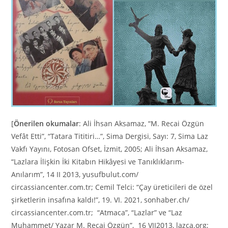
[
Önerilen okumalar
: Ali İhsan Aksamaz, “M. Recai Özgün
Vefât Etti”, “Tatara Tititiri…”, Sima Dergisi, Sayı: 7, Sima Laz
Vakfı Yayını, Fotosan Ofset, İzmit, 2005; Ali İhsan Aksamaz,
“Lazlara İlişkin İki Kitabın Hikâyesi ve Tanıklıklarım-
Anılarım”, 14 II 2013, yusufbulut.com/
circassiancenter.com.tr; Cemil Telci: “Çay üreticileri de özel
şirketlerin insafına kaldı!”, 19. VI. 2021, sonhaber.ch/
circassiancenter.com.tr; “Atmaca”, “Lazlar” ve “Laz
Muhammet/ Yazar M. Recai Özgün”, 16 VII2013, lazca.org;