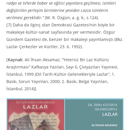
radyo ve tv’lerde haber ve eğitici yayınlara geçilmesi, isimleri
değiştirilen yerleşim birimlerine yeniden Lazca isimlerin
verilmesi gereklidir.”
(M. R. Özgün, a. g. k., s.124).
[7] Daha da ilginç olan Demokrasi Gazetesi’nin böyle bir
makaleye kültür-sanat sayfasında yer vermesidir. Özgür
Gündem Gazetesi de, benzer bir makaleyi yayımlamıştı (Bkz.
Lazlar Çerkezler ve Kürtler, 23. 6. 1992).
[
Kaynak
: Ali İhsan Aksamaz, “Yetersiz Bir Laz Kültürü
Araştırması” Kafkasya Yazıları, Sayı 6, Çiviyazıları Yayınevi,
İstanbul, 1999 (Dil-Tarih-Kültür-Gelenekleriyle Lazlar”, 1.
Baskı, Sorun Yayınları, 2000; 2. Baskı, Belge Yayınları,
İstanbul, 2014)]