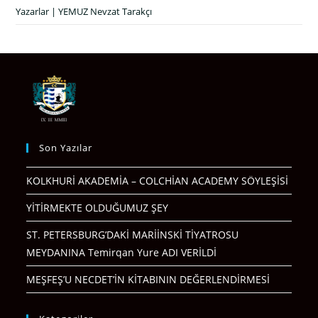
Yazarlar | YEMUZ Nevzat Tarakçı
Son Yazılar
KOLKHURİ AKADEMİA – COLCHİAN ACADEMY SÖYLEŞİSİ
YİTİRMEKTE OLDUĞUMUZ ŞEY
ST. PETERSBURG’DAKİ MARİİNSKİ TİYATROSU
MEYDANINA Temirqan Yure ADI VERİLDİ
MEŞFEŞ’U NECDET’İN KİTABININ DEĞERLENDİRMESİ