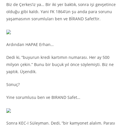
Biz de Çerkes’iz ya… Bir iki yer baktık, sonra işi gevşetince
olduğu gibi kaldı. Yani FK 1864’ün şu anda para sorunu
yaşamasının sorumluları ben ve BİRAND Safet’tir.
Ardından HAPAE Erhan…
Dedi ki, ”buyurun kredi kartımın numarası. Her ay 500
milyon çekin.” Bunu bir buçuk yıl önce söylemişti. Biz ne
yaptık. Üşendik.
Sonuç?
Yine sorumlusu ben ve BIRAND Safet…
Sonra KEC-I Süleyman. Dedi, ”bir kamyonet alalım. Parası