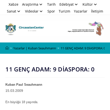
Skip
Xabze
Araştırma
Tarih
Edebiyat
Kültür
to
Sanat
Videolar
Spor
Turizm
Yazarlar
İletişim
content
Blog
>
Yazarlar | Kuban Seauhmann
>
11 GENÇ ADAM: 9 DİASPORA: 0
11 GENÇ ADAM: 9 DİASPORA: 0
Kuban Paul Seauhmann
15.03.2009
En büyüğü 18 yaşında.