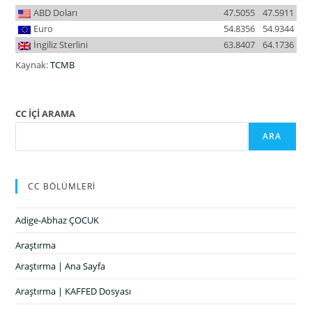
ABD Doları
47.5055
47.5911
Euro
54.8356
54.9344
İngiliz Sterlini
63.8407
64.1736
Kaynak:
TCMB
CC İÇİ ARAMA
ARA
CC BÖLÜMLERİ
Adige-Abhaz ÇOCUK
Araştırma
Araştırma | Ana Sayfa
Araştırma | KAFFED Dosyası