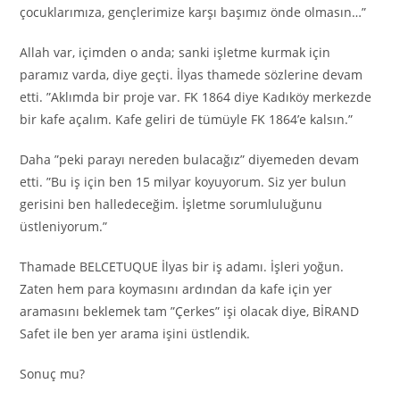
çocuklarımıza, gençlerimize karşı başımız önde olmasın…”
Allah var, içimden o anda; sanki işletme kurmak için
paramız varda, diye geçti. İlyas thamede sözlerine devam
etti. ”Aklımda bir proje var. FK 1864 diye Kadıköy merkezde
bir kafe açalım. Kafe geliri de tümüyle FK 1864’e kalsın.”
Daha ”peki parayı nereden bulacağız” diyemeden devam
etti. ”Bu iş için ben 15 milyar koyuyorum. Siz yer bulun
gerisini ben halledeceğim. İşletme sorumluluğunu
üstleniyorum.”
Thamade BELCETUQUE İlyas bir iş adamı. İşleri yoğun.
Zaten hem para koymasını ardından da kafe için yer
aramasını beklemek tam ”Çerkes” işi olacak diye, BİRAND
Safet ile ben yer arama işini üstlendik.
Sonuç mu?