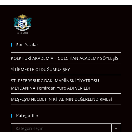
Son Yazılar
KOLKHURİ AKADEMİA – COLCHİAN ACADEMY SÖYLEŞİSİ
YİTİRMEKTE OLDUĞUMUZ ŞEY
ST. PETERSBURG’DAKİ MARİİNSKİ TİYATROSU
MEYDANINA Temirqan Yure ADI VERİLDİ
MEŞFEŞ’U NECDET’İN KİTABININ DEĞERLENDİRMESİ
Kategoriler
Kategoriler
Kategori seçin