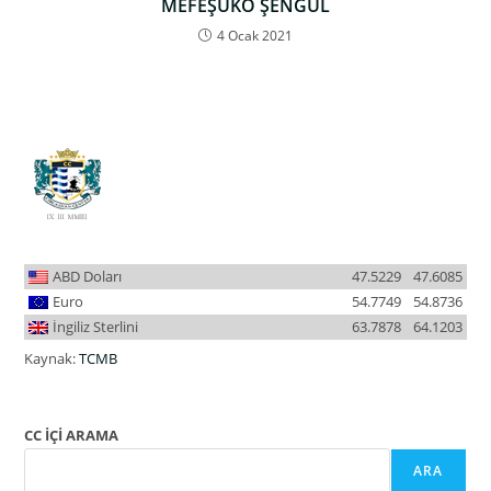
MEFEŞUKO ŞENGÜL
4 Ocak 2021
ABD Doları
47.5229
47.6085
Euro
54.7749
54.8736
İngiliz Sterlini
63.7878
64.1203
Kaynak:
TCMB
CC İÇİ ARAMA
ARA