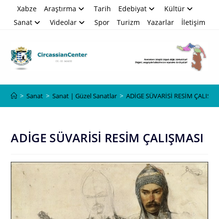
Skip
Xabze
Araştırma
Tarih
Edebiyat
Kültür
to
Sanat
Videolar
Spor
Turizm
Yazarlar
İletişim
content
Blog
>
Sanat
>
Sanat | Güzel Sanatlar
>
ADİGE SÜVARİSİ RESİM ÇALIŞM
ADİGE SÜVARİSİ RESİM ÇALIŞMASI