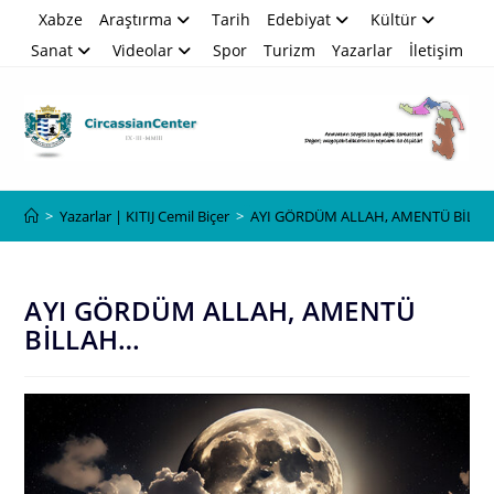
Skip
Xabze
Araştırma
Tarih
Edebiyat
Kültür
to
Sanat
Videolar
Spor
Turizm
Yazarlar
İletişim
content
Blog
>
Yazarlar | KITIJ Cemil Biçer
>
AYI GÖRDÜM ALLAH, AMENTÜ BİLL
AYI GÖRDÜM ALLAH, AMENTÜ
BİLLAH…