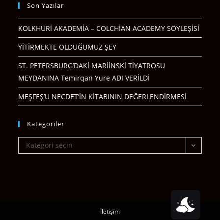
Son Yazılar
KOLKHURİ AKADEMİA – COLCHİAN ACADEMY SÖYLEŞİSİ
YİTİRMEKTE OLDUĞUMUZ ŞEY
ST. PETERSBURG’DAKİ MARİİNSKİ TİYATROSU
MEYDANINA Temirqan Yure ADI VERİLDİ
MEŞFEŞ’U NECDET’İN KİTABININ DEĞERLENDİRMESİ
Kategoriler
Kategoriler
Kategori seçin
İletişim