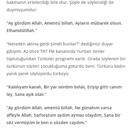
bakmanın ertelendiği bile olur. Şöyle de söylendiği de
duymuşumdur:
“Ay gördüm Allah, Amentü billah, Ayların mübarek olsun,
Elhamdülillah.”
“Nereden aklına geldi şimdi bunlar?” dediğinizi duyar
gibiyim. Az önce TRT FM kanalında Yurttan Sesler
topluluğundan Türküler programı vardı. Orada söylenen bir
türkünün sözleri çocukluğuma götürdü beni. Türkücü kadın
yanık yanık söylüyordu türküyü:
“Kalalıyam kanalı, Bir yar sevdim belalı, Eriyip gitti canım
ley, Sana aşık olalı.”
“Ay gördüm Allah, amentü billah, Ne günahım varsa
affeyle Allah, Sarhoştum aydım aymaz olaydım, Sana bir
söz vermiştim le ben o sözden caydım.”