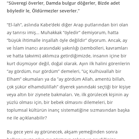
“Süveregi överler, Damda bulgur döğerler, Bizde adet
böyledir le, Öldürmezler severler.”
“El-lah”, aslında Kabe’deki diğer Arap putlarından biri olan
ay tanrısı imiş… Muhakkak “öyledir” demiyorum, hatta
“büyük ihtimalle inşallah öyle değildir” diyorum. Ancak, ay
ve İslam inancı arasındaki yakınlığı (sembolleri, kavramları
ve hatta takvimi) aklımıza getirdiğimizde, insanın içine bir
kurt düşmüyor değil, doğal olarak. Ayın ilk halini görenlerin
“ay gördüm, nur gördüm” demeleri, ”üç Kulhüvallah bir
Elham” okumaları ya da ”ay gördüm Allah, amentü billah,
çok şükür elhamdülillah” diyerek yanındaki seçtiği bir kişiye
veya altın bir ziynete bakmaları. Ve, ilk görülecek kişinin ay
yüzlü olması için, bir bebek olmasını dilemeleri, bir
toplumsal kültürün inanç sistematiğine sızmasından başka
ne ile açıklanabilir?
Bu gece yeni ay görünecek, akşam yemeğinden sonra