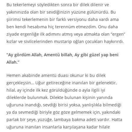
Bu tekerlemeyi söyledikten sonra bir dilek dilenir ve
yakınınızda olan bir sevdiğinizin yüzüne gülünürdü. Bu
şiirimsi tekerlemenin bir farklı versiyonu daha vardı ama
ben kendi hesabıma hiç terennüm etmezdim. Onu daha
ziyade ergenliğe ilk adımını atmış veya atmakta olan “ergen”
kızlar ve sivilcelerinden mustarip oğlan çocukları haykırırdı.
“Ay gördüm Allah, Amentü billah, Ay gibi güzel yap beni
Allah.”
Hemen akabinde amentü duası okunur ki bu dilek
gerçekleşsin… Uğur getireceğine inanılan bir gelenektir,
hilal, ay içinde ilk kez görüldüğünde o ayla ilgili iyi
dileklerde bulunmak. Dilekte bulunan kişinin yanında
uğuruna inandığı, sevdiği birisi yoksa, yanlışlıkla bilmediği
ya da sevmediği biriyle göz göze gelmemek için, yakındaki
parlak bir şeye, yüzüğe, lambaya bakma adeti vardır. Hatta
uğuruna inanılan insanlarla karşılaşana kadar hilale