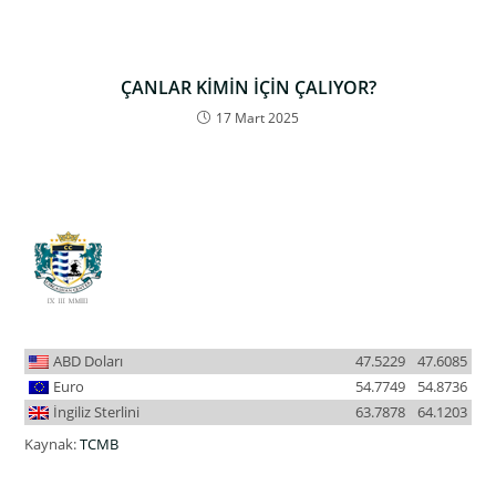
ÇANLAR KİMİN İÇİN ÇALIYOR?
17 Mart 2025
ABD Doları
47.5229
47.6085
Euro
54.7749
54.8736
İngiliz Sterlini
63.7878
64.1203
Kaynak:
TCMB