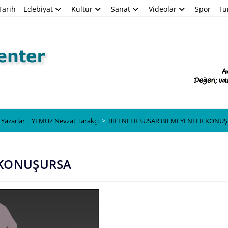
Tarih
Edebiyat
Kültür
Sanat
Videolar
Spor
Tu
Blog
Yazarlar | YEMUZ Nevzat Tarakçı
>
BİLENLER SUSAR BİLMEYENLER KONU
 KONUŞURSA