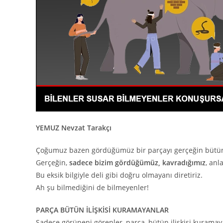
YEMUZ Nevzat Tarakçı
Çoğumuz bazen gördüğümüz bir parçayı gerçeğin bütün
Gerçeğin,
sadece bizim gördüğümüz, kavradığımız
, anl
Bu eksik bilgiyle deli gibi doğru olmayanı diretiriz.
Ah şu bilmediğini de bilmeyenler!
PARÇA BÜTÜN İLİŞKİSİ KURAMAYANLAR
Sadece görüneni görenler, parça, bütün ilişkisi kuramay