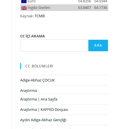
Euro
54.8356
54.9344
İngiliz Sterlini
63.8407
64.1736
Kaynak:
TCMB
CC İÇİ ARAMA
ARA
CC BÖLÜMLERİ
Adige-Abhaz ÇOCUK
Araştırma
Araştırma | Ana Sayfa
Araştırma | KAFFED Dosyası
Aydın Adige-Abhaz Gençliği