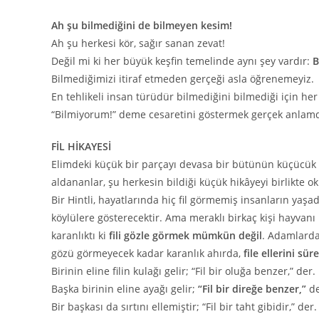
Ah şu bilmediğini de bilmeyen kesim!
Ah şu herkesi kör, sağır sanan zevat!
Değil mi ki her büyük keşfin temelinde aynı şey vardır:
B
Bilmediğimizi itiraf etmeden gerçeği asla öğrenemeyiz.
En tehlikeli insan türüdür bilmediğini bilmediği için her 
“Bilmiyorum!” deme cesaretini göstermek gerçek anlamd
FİL HİKAYESİ
Elimdeki küçük bir parçayı devasa bir bütünün küçücük
aldananlar, şu herkesin bildiği küçük hikâyeyi birlikte 
Bir Hintli, hayatlarında hiç fil görmemiş insanların yaşadığı
köylülere gösterecektir. Ama meraklı birkaç kişi hayvan
karanlıktı ki
fili gözle görmek mümkün değil
. Adamlarda
gözü görmeyecek kadar karanlık ahırda,
file ellerini sü
Birinin eline filin kulağı gelir; “Fil bir oluğa benzer,” der.
Başka birinin eline ayağı gelir;
“Fil bir direğe benzer,”
de
Bir başkası da sırtını ellemiştir; “Fil bir taht gibidir,” der.