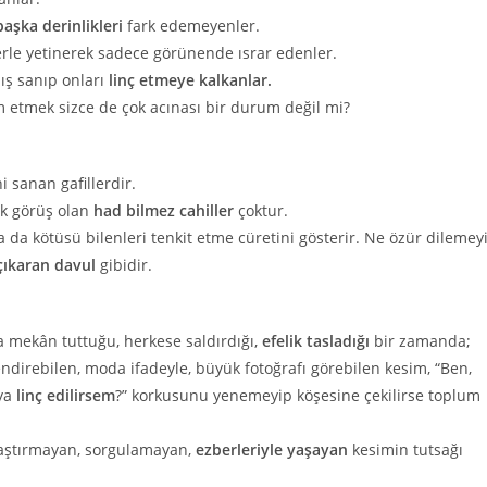
aşka derinlikleri
fark edemeyenler.
erle yetinerek sadece görünende ısrar edenler.
ş sanıp onları
linç etmeye kalkanlar.
m etmek sizce de çok acınası bir durum değil mi?
i sanan gafillerdir.
k görüş olan
had bilmez cahiller
çoktur.
da kötüsü bilenleri tenkit etme cüretini gösterir. Ne özür dilemey
 çıkaran davul
gibidir.
a mekân tuttuğu, herkese saldırdığı,
efelik tasladığı
bir zamanda;
endirebilen, moda ifadeyle, büyük fotoğrafı görebilen kesim, “Ben,
 ya
linç edilirsem
?” korkusunu yenemeyip köşesine çekilirse toplum
raştırmayan, sorgulamayan,
ezberleriyle yaşayan
kesimin tutsağı