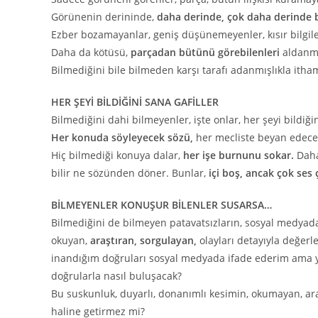
Görünenin derininde,
daha derinde, çok daha derinde b
Ezber bozamayanlar, geniş düşünemeyenler, kısır bilgil
Daha da kötüsü,
parçadan bütünü görebilenleri
aldanmı
Bilmediğini bile bilmeden karşı tarafı adanmışlıkla itha
HER ŞEYİ BİLDİĞİNİ SANA GAFİLLER
Bilmediğini dahi bilmeyenler, işte onlar, her şeyi bildiğin
Her konuda söyleyecek sözü,
her mecliste beyan edece
Hiç bilmediği konuya dalar,
her işe burnunu sokar.
Daha 
bilir ne sözünden döner. Bunlar,
içi boş, ancak çok ses
BİLMEYENLER KONUŞUR BİLENLER SUSARSA…
Bilmediğini de bilmeyen patavatsızların, sosyal medyad
okuyan,
araştıran, sorgulayan,
olayları detayıyla değerl
inandığım doğruları sosyal medyada ifade ederim ama
doğrularla nasıl buluşacak?
Bu suskunluk, duyarlı, donanımlı kesimin, okumayan, a
haline getirmez mi?