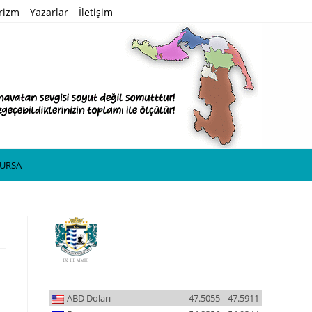
rizm
Yazarlar
İletişim
ŞURSA
ABD Doları
47.5055
47.5911