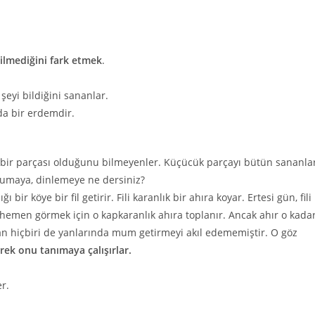
ilmediğini fark etmek
.
şeyi bildiğini sananlar.
a bir erdemdir.
 bir parçası olduğunu bilmeyenler. Küçücük parçayı bütün sananlar
okumaya, dinlemeye ne dersiniz?
 bir köye bir fil getirir. Fili karanlık bir ahıra koyar. Ertesi gün, fili
ı hemen görmek için o kapkaranlık ahıra toplanır. Ancak ahır o kada
n hiçbiri de yanlarında mum getirmeyi akıl edememiştir. O göz
rerek onu tanımaya çalışırlar.
r.