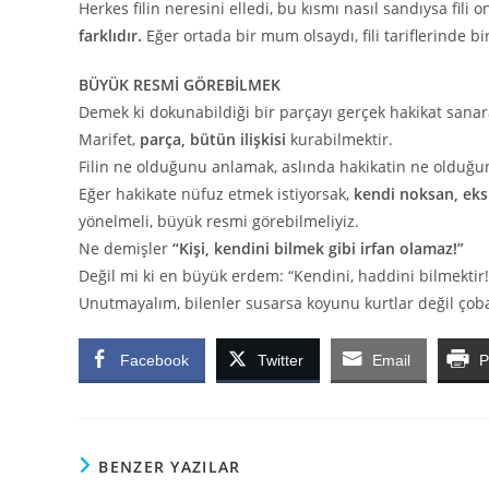
Herkes filin neresini elledi, bu kısmı nasıl sandıysa fil
farklıdır.
Eğer ortada bir mum olsaydı, fili tariflerinde bir
BÜYÜK RESMİ GÖREBİLMEK
Demek ki dokunabildiği bir parçayı gerçek hakikat sanara
Marifet,
parça, bütün ilişkisi
kurabilmektir.
Filin ne olduğunu anlamak, aslında hakikatin ne olduğu
Eğer hakikate nüfuz etmek istiyorsak,
kendi noksan, eks
yönelmeli, büyük resmi görebilmeliyiz.
Ne demişler
“Kişi, kendini bilmek gibi irfan olamaz!”
Değil mi ki en büyük erdem: “Kendini, haddini bilmektir!
Unutmayalım, bilenler susarsa koyunu kurtlar değil çoba
Facebook
Twitter
Email
P
BENZER YAZILAR