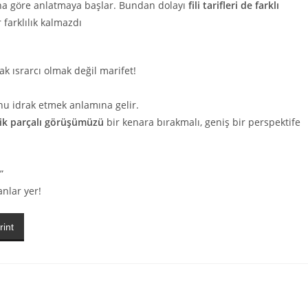
i ona göre anlatmaya başlar. Bundan dolayı
fili tarifleri de farklı
 farklılık kalmazdı
k ısrarcı olmak değil marifet!
nu idrak etmek anlamına gelir.
ik parçalı görüşümüzü
bir kenara bırakmalı, geniş bir perspektife
”
nlar yer!
rint