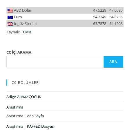
ABD Doları
47.5229
47.6085
Euro
54.7749
54.8736
İngiliz Sterlini
63.7878
64.1203
Kaynak:
TCMB
CC İÇİ ARAMA
ARA
CC BÖLÜMLERİ
Adige-Abhaz ÇOCUK
Araştırma
Araştırma | Ana Sayfa
Araştırma | KAFFED Dosyası