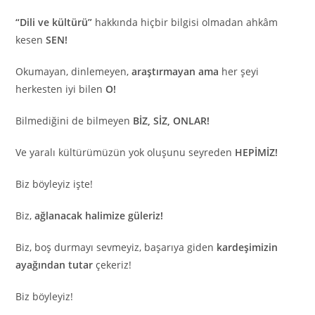
“Dili ve kültürü”
hakkında hiçbir bilgisi olmadan ahkâm
kesen
SEN!
Okumayan, dinlemeyen,
araştırmayan ama
her şeyi
herkesten iyi bilen
O!
Bilmediğini de bilmeyen
BİZ, SİZ, ONLAR!
Ve yaralı kültürümüzün yok oluşunu seyreden
HEPİMİZ!
Biz böyleyiz işte!
Biz,
ağlanacak halimize güleriz!
Biz, boş durmayı sevmeyiz, başarıya giden
kardeşimizin
ayağından tutar
çekeriz!
Biz böyleyiz!