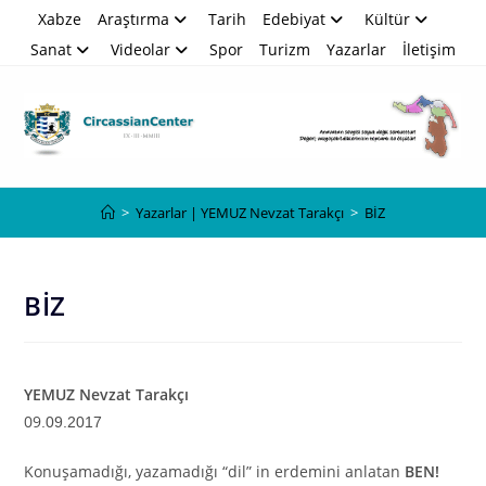
Skip
Xabze
Araştırma
Tarih
Edebiyat
Kültür
to
Sanat
Videolar
Spor
Turizm
Yazarlar
İletişim
content
Blog
>
Yazarlar | YEMUZ Nevzat Tarakçı
>
BİZ
BİZ
YEMUZ Nevzat Tarakçı
09
.09.2017
Konuşamadığı, yazamadığı “dil” in erdemini anlatan
BEN!