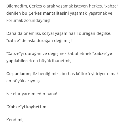
Bilemedim, Çerkes olarak yaşamak isteyen herkes, “xabze”
denilen bu
Çerkes mantalitesini
yaşamak, yaşatmak ve
korumak zorundaymış!
Daha da önemlisi, sosyal yaşam nasıl durağan değilse,
“xabze” de asla durağan değilmiş!
“Xabze”yi durağan ve değişmez kabul etmek
“xabze”ye
yapılabilecek
en büyük ihanetmiş!
Geç anladım,
öz benliğimizi, bu has kültürü yitiriyor olmak
en büyük acıymış.
Ne olur yardım edin bana!
“Xabze”yi kaybettim!
Kendimi,