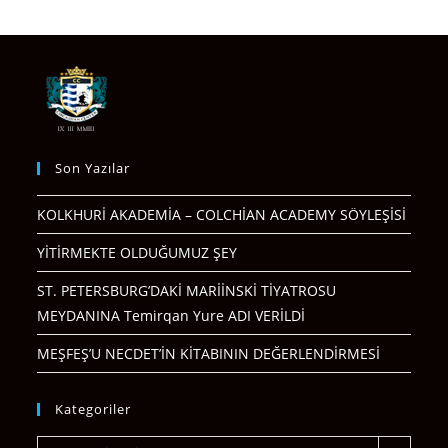
Son Yazılar
KOLKHURİ AKADEMİA – COLCHİAN ACADEMY SÖYLEŞİSİ
YİTİRMEKTE OLDUĞUMUZ ŞEY
ST. PETERSBURG’DAKİ MARİİNSKİ TİYATROSU
MEYDANINA Temirqan Yure ADI VERİLDİ
MEŞFEŞ’U NECDET’İN KİTABININ DEĞERLENDİRMESİ
Kategoriler
Kategoriler