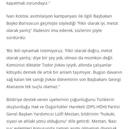
kapatmak zorundayız.”
İvan Kostov, asimilasyon kampanyası ile ilgili Başbakan
Boyko Borisov;un geçmişte söylediği “Fikir olarak iyi, metot
olarak yanlış” ifadesini ima ederek, sözlerini şöyle
sürdürdü:
‘Biz ikili oynamak istemiyoruz. ’Fikir olarak doğru, metot
olarak yanlış; diye bir şey yok, olması da mümkün değil.
Komünist diktatör Todor Jivkov iyiydi, altında çalışanlar
kötüydü demek de artık bir anlam taşımıyor. Bugün davanın
sağ kalan tek sanığı Jivkov döneminin son Başbakanı Georgi
Atanasov tek suçlu olamaz.”
Bildiriye destek veren üyelerinin çoğunluğunu Türklerin
oluşturduğu Hak ve Özgürlükler Hareketi (DPS-HÖH) Partisi
Genel Başkan Yardımcısı Lütfi Mestan, bildirinin “hukuki,
siyasi ve ahlaki yönü olduğunu” dile getirdi. Mestan, ‘Bazı
suç eylemleri konusunda zaman aşımı olmamalı diyorsak,