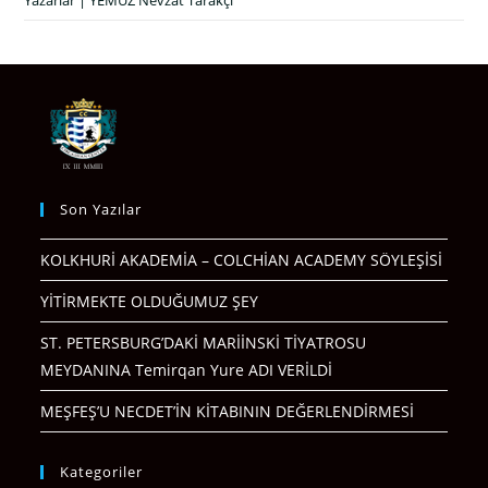
Yazarlar | YEMUZ Nevzat Tarakçı
Son Yazılar
KOLKHURİ AKADEMİA – COLCHİAN ACADEMY SÖYLEŞİSİ
YİTİRMEKTE OLDUĞUMUZ ŞEY
ST. PETERSBURG’DAKİ MARİİNSKİ TİYATROSU
MEYDANINA Temirqan Yure ADI VERİLDİ
MEŞFEŞ’U NECDET’İN KİTABININ DEĞERLENDİRMESİ
Kategoriler