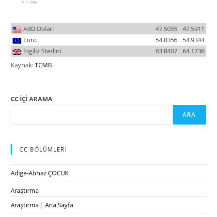
ABD Doları
47.5055
47.5911
Euro
54.8356
54.9344
İngiliz Sterlini
63.8407
64.1736
Kaynak:
TCMB
CC İÇİ ARAMA
ARA
CC BÖLÜMLERİ
Adige-Abhaz ÇOCUK
Araştırma
Araştırma | Ana Sayfa