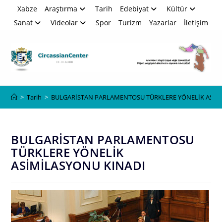
Skip
Xabze
Araştırma
Tarih
Edebiyat
Kültür
to
Sanat
Videolar
Spor
Turizm
Yazarlar
İletişim
content
Blog
>
Tarih
>
BULGARİSTAN PARLAMENTOSU TÜRKLERE YÖNELİK ASİM
BULGARİSTAN PARLAMENTOSU
TÜRKLERE YÖNELİK
ASİMİLASYONU KINADI