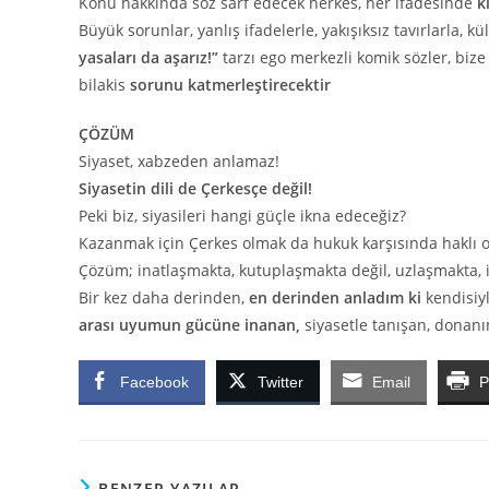
Konu hakkında söz sarf edecek herkes, her ifadesinde
k
Büyük sorunlar, yanlış ifadelerle, yakışıksız tavırlarla, 
yasaları da aşarız!”
tarzı ego merkezli komik sözler, bi
bilakis
sorunu katmerleştirecektir
ÇÖZÜM
Siyaset, xabzeden anlamaz!
Siyasetin dili de Çerkesçe değil!
Peki biz, siyasileri hangi güçle ikna edeceğiz?
Kazanmak için Çerkes olmak da hukuk karşısında haklı 
Çözüm; inatlaşmakta, kutuplaşmakta değil, uzlaşmakta, 
Bir kez daha derinden,
en derinden anladım ki
kendisiyl
arası uyumun gücüne inanan,
siyasetle tanışan, donanım
Facebook
Twitter
Email
P
BENZER YAZILAR