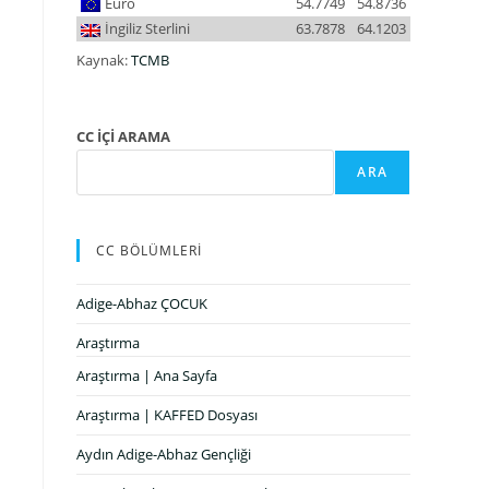
Euro
54.7749
54.8736
İngiliz Sterlini
63.7878
64.1203
Kaynak:
TCMB
CC İÇİ ARAMA
ARA
CC BÖLÜMLERİ
Adige-Abhaz ÇOCUK
Araştırma
Araştırma | Ana Sayfa
Araştırma | KAFFED Dosyası
Aydın Adige-Abhaz Gençliği