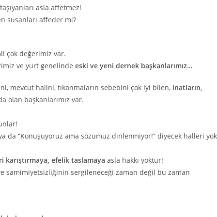
taşıyanları asla affetmez!
n susanları affeder mi?
li çok değerimiz var.
rimiz ve yurt genelinde
eski ve yeni dernek başkanlarımız…
i, mevcut halini, tıkanmaların sebebini çok iyi bilen,
inatların,
da olan başkanlarımız var.
unlar!
ya da “Konuşuyoruz ama sözümüz dinlenmiyor!” diyecek halleri yok
ri karıştırmaya, efelik taslamaya
asla hakkı yoktur!
 ve samimiyetsizliğinin sergileneceği zaman değil bu zaman