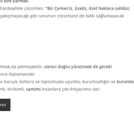
ılı kırk yarmalı.
külhanbeylikle çözülmez.
“Biz Çerkes’iz, özeliz, özel haklara sahibiz,
ze yakışmayacağı gibi sorunun çözümüne de katkı sağlamayacak
olmak da yetmeyebilir,
süreci doğru yönetmek de gerek!
ince diplomaside!
e barışık, kültürü ve toplumuyla uyumlu, kurumsallığın ve
kurumla
lı, birikimli,
samimi
insanlara çok ihtiyacımız var!
rint