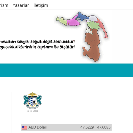
rizm
Yazarlar
İletişim
ABD Doları
47.5229
47.6085