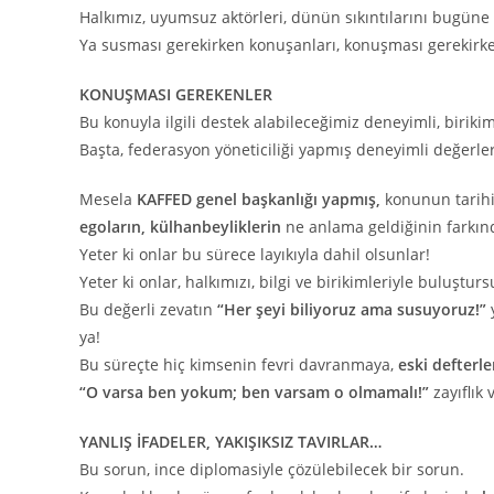
Halkımız, uyumsuz aktörleri, dünün sıkıntılarını bugüne 
Ya susması gerekirken konuşanları, konuşması gerekirke
KONUŞMASI GEREKENLER
Bu konuyla ilgili destek alabileceğimiz deneyimli, birikim
Başta, federasyon yöneticiliği yapmış deneyimli değerle
Mesela
KAFFED genel başkanlığı yapmış,
konunun tarihin
egoların, külhanbeyliklerin
ne anlama geldiğinin farkın
Yeter ki onlar bu sürece layıkıyla dahil olsunlar!
Yeter ki onlar, halkımızı, bilgi ve birikimleriyle buluşturs
Bu değerli zevatın
“Her şeyi biliyoruz ama susuyoruz!”
ya!
Bu süreçte hiç kimsenin fevri davranmaya,
eski defterle
“O varsa ben yokum; ben varsam o olmamalı!”
zayıflık
YANLIŞ İFADELER, YAKIŞIKSIZ TAVIRLAR…
Bu sorun, ince diplomasiyle çözülebilecek bir sorun.