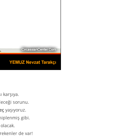
ı karşıya.
leceği sorunu.
eç
yaşıyoruz.
hiplenmiş gibi.
 olacak.
rekenler de var!