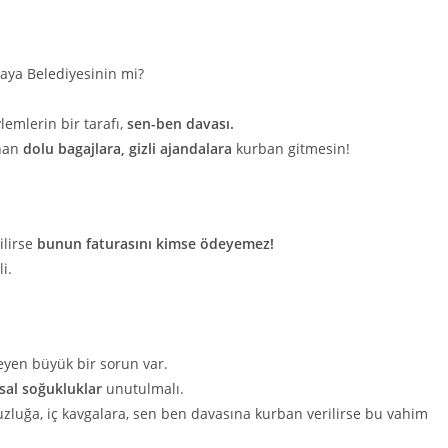
kaya Belediyesinin mi?
emlerin bir tarafı,
sen-ben davası.
ınan
dolu bagajlara, gizli ajandalara
kurban gitmesin!
ilirse
bunun faturasını kimse ödeyemez!
i.
leyen büyük bir sorun var.
msal soğukluklar
unutulmalı.
zluğa, iç kavgalara, sen ben davasına kurban verilirse bu vahim