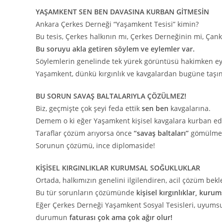
YAŞAMKENT SEN BEN DAVASINA KURBAN GİTMESİN
Ankara Çerkes Derneği “Yaşamkent Tesisi” kimin?
Bu tesis, Çerkes halkının mı, Çerkes Derneğinin mi, Çan
Bu soruyu akla getiren söylem ve eylemler var.
Söylemlerin genelinde tek yürek görüntüsü hakimken eyl
Yaşamkent, dünkü kırgınlık ve kavgalardan bugüne taş
BU SORUN SAVAŞ BALTALARIYLA ÇÖZÜLMEZ!
Biz, geçmişte çok şeyi feda ettik
sen ben
kavgalarına.
Demem o ki eğer Yaşamkent kişisel kavgalara kurban ed
Taraflar çözüm arıyorsa önce
“savaş baltaları”
gömülmel
Sorunun çözümü, ince diplomaside!
KİŞİSEL KIRGINLIKLAR KURUMSAL SOĞUKLUKLAR
Ortada, halkımızın genelini ilgilendiren, acil çözüm bek
Bu tür sorunların çözümünde
kişisel kırgınlıklar, kuru
Eğer Çerkes Derneği Yaşamkent Sosyal Tesisleri, uyumsu
durumun
faturası çok ama çok ağır olur!