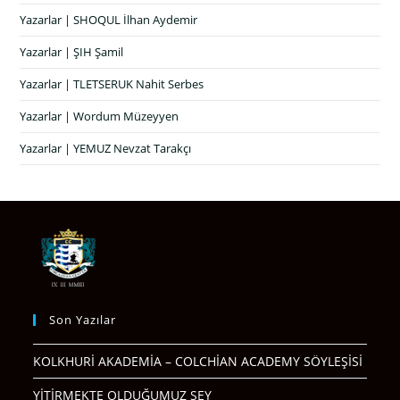
Yazarlar | SHOQUL İlhan Aydemir
Yazarlar | ŞIH Şamil
Yazarlar | TLETSERUK Nahit Serbes
Yazarlar | Wordum Müzeyyen
Yazarlar | YEMUZ Nevzat Tarakçı
Son Yazılar
KOLKHURİ AKADEMİA – COLCHİAN ACADEMY SÖYLEŞİSİ
YİTİRMEKTE OLDUĞUMUZ ŞEY