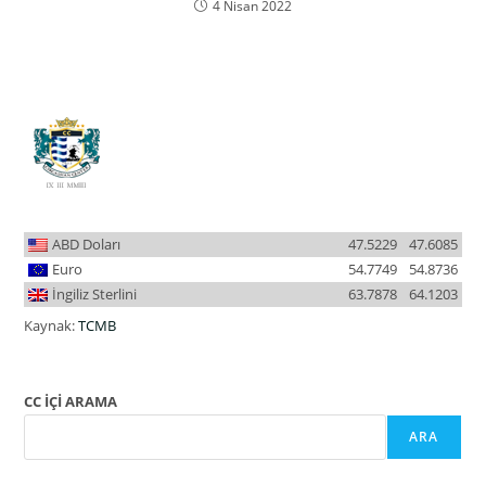
4 Nisan 2022
ABD Doları
47.5229
47.6085
Euro
54.7749
54.8736
İngiliz Sterlini
63.7878
64.1203
Kaynak:
TCMB
CC İÇİ ARAMA
ARA