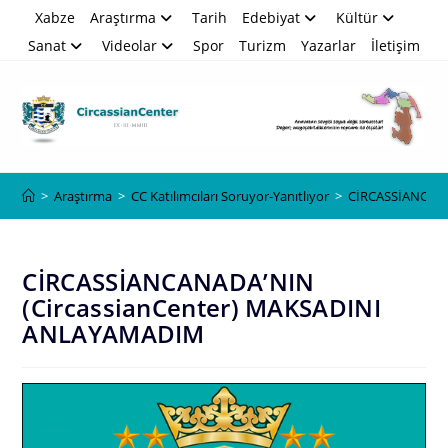
Skip
Xabze
Araştırma
Tarih
Edebiyat
Kültür
to
Sanat
Videolar
Spor
Turizm
Yazarlar
İletişim
content
Blog
>
Araştırma
>
CC Katılımcıları Soruyor-Yanıtlıyor
>
CİRCASSİANCANA
CİRCASSİANCANADA’NIN
(CircassianCenter) MAKSADINI
ANLAYAMADIM