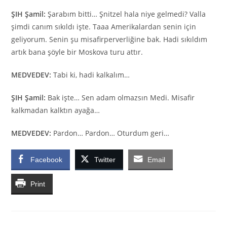
ŞIH Şamil:
Şarabım bitti… Şnitzel hala niye gelmedi? Valla
şimdi canım sıkıldı işte. Taaa Amerikalardan senin için
geliyorum. Senin şu misafirperverliğine bak. Hadi sıkıldım
artık bana şöyle bir Moskova turu attır.
MEDVEDEV:
Tabi ki, hadi kalkalım…
ŞIH Şamil:
Bak işte… Sen adam olmazsın Medi. Misafir
kalkmadan kalktın ayağa…
MEDVEDEV:
Pardon… Pardon… Oturdum geri…
Facebook
Twitter
Email
Print