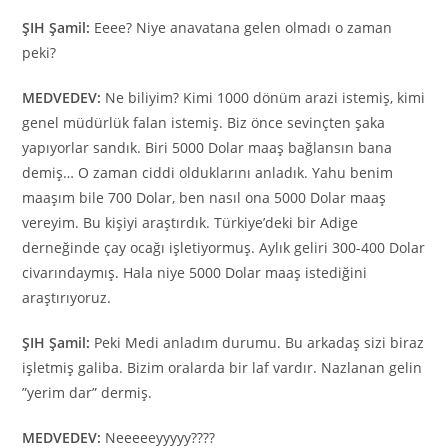
ŞIH Şamil:
Eeee? Niye anavatana gelen olmadı o zaman
peki?
MEDVEDEV:
Ne biliyim? Kimi 1000 dönüm arazi istemiş, kimi
genel müdürlük falan istemiş. Biz önce sevinçten şaka
yapıyorlar sandık. Biri 5000 Dolar maaş bağlansın bana
demiş… O zaman ciddi olduklarını anladık. Yahu benim
maaşım bile 700 Dolar, ben nasıl ona 5000 Dolar maaş
vereyim. Bu kişiyi araştırdık. Türkiye’deki bir Adige
derneğinde çay ocağı işletiyormuş. Aylık geliri 300-400 Dolar
civarındaymış. Hala niye 5000 Dolar maaş istediğini
araştırıyoruz.
ŞIH Şamil:
Peki Medi anladım durumu. Bu arkadaş sizi biraz
işletmiş galiba. Bizim oralarda bir laf vardır. Nazlanan gelin
”yerim dar” dermiş.
MEDVEDEV:
Neeeeeyyyyy????