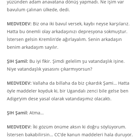
yüzünden adam anavatana dönüş yapmadı. Ne işim var
bavulum çalınan ülkede, dedi.
MEDVEDEV:
Biz ona iki bavul versek, kaybı neyse karşılarız.
Hatta bu önemli olay arkadaşınızı depresyona sokmuştur.
İstersen gelsin Kremlin’de ağırlayalım. Senin arkadaşın
benim arkadaşım sayılır.
ŞIH Şamil:
Bu iyi fikir. Şimdi gelelim şu vatandaşlık işine.
Niye vatandaşlık yasasını çıkarmıyorsun?
MEDVEDEV:
Vallaha da billaha da biz çıkardık Şami… Hatta
öyle maddeler koyduk ki, bir Ugandalı zenci bile gelse ben
Adige’yim dese yasal olarak vatandaşımız olacaktı.
ŞIH Şamil:
Atma…
MEDVEDEV:
İki gözüm önüme aksın ki doğru söylüyorum.
İstersen bakabilirsin… CC’de kanun maddeleri hala duruyor.