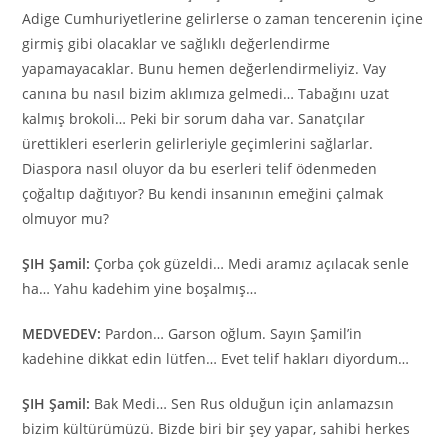
Adige Cumhuriyetlerine gelirlerse o zaman tencerenin içine
girmiş gibi olacaklar ve sağlıklı değerlendirme
yapamayacaklar. Bunu hemen değerlendirmeliyiz. Vay
canına bu nasıl bizim aklımıza gelmedi… Tabağını uzat
kalmış brokoli… Peki bir sorum daha var. Sanatçılar
ürettikleri eserlerin gelirleriyle geçimlerini sağlarlar.
Diaspora nasıl oluyor da bu eserleri telif ödenmeden
çoğaltıp dağıtıyor? Bu kendi insanının emeğini çalmak
olmuyor mu?
ŞIH Şamil:
Çorba çok güzeldi… Medi aramız açılacak senle
ha… Yahu kadehim yine boşalmış…
MEDVEDEV:
Pardon… Garson oğlum. Sayın Şamil’in
kadehine dikkat edin lütfen… Evet telif hakları diyordum…
ŞIH Şamil:
Bak Medi… Sen Rus olduğun için anlamazsın
bizim kültürümüzü. Bizde biri bir şey yapar, sahibi herkes