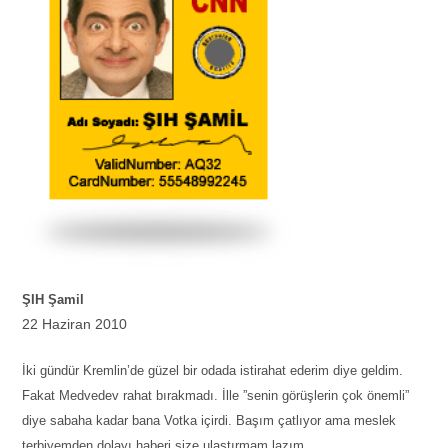
ŞIH Şamil
22 Haziran 2010
İki gündür Kremlin’de güzel bir odada istirahat ederim diye geldim.
Fakat Medvedev rahat bırakmadı. İlle ”senin görüşlerin çok önemli”
diye sabaha kadar bana Votka içirdi. Başım çatlıyor ama meslek
terbiyemden dolayı haberi size ulaştırmam lazım.