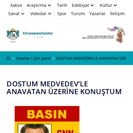
Skip
Xabze
Araştırma
Tarih
Edebiyat
Kültür
to
Sanat
Videolar
Spor
Turizm
Yazarlar
İletişim
content
Blog
>
Yazarlar | ŞIH Şamil
>
DOSTUM MEDVEDEV’LE ANAVATAN ÜZERİ
DOSTUM MEDVEDEV’LE
ANAVATAN ÜZERİNE KONUŞTUM