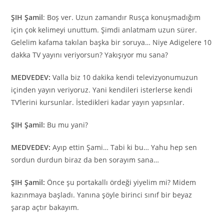
ŞIH Şamil
: Boş ver. Uzun zamandır Rusça konuşmadığım
için çok kelimeyi unuttum. Şimdi anlatmam uzun sürer.
Gelelim kafama takılan başka bir soruya… Niye Adigelere 10
dakka TV yayını veriyorsun? Yakışıyor mu sana?
MEDVEDEV:
Valla biz 10 dakika kendi televizyonumuzun
içinden yayın veriyoruz. Yani kendileri isterlerse kendi
TV’lerini kursunlar. İstedikleri kadar yayın yapsınlar.
ŞIH Şamil:
Bu mu yani?
MEDVEDEV:
Ayıp ettin Şami… Tabi ki bu… Yahu hep sen
sordun durdun biraz da ben sorayım sana…
ŞIH Şamil:
Önce şu portakallı ördeği yiyelim mi? Midem
kazınmaya başladı. Yanına şöyle birinci sınıf bir beyaz
şarap açtır bakayım.