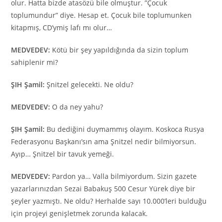
olur. Hatta bizde atasözü bile olmuştur. ”Çocuk
toplumundur” diye. Hesap et. Çocuk bile toplumunken
kitapmış, CD’ymiş lafı mı olur…
MEDVEDEV:
Kötü bir şey yapıldığında da sizin toplum
sahiplenir mi?
ŞIH Şamil:
Şnitzel gelecekti. Ne oldu?
MEDVEDEV:
O da ney yahu?
ŞIH Şamil:
Bu dediğini duymammış olayım. Koskoca Rusya
Federasyonu Başkanı’sın ama Şnitzel nedir bilmiyorsun.
Ayıp… Şnitzel bir tavuk yemeği.
MEDVEDEV:
Pardon ya… Valla bilmiyordum. Sizin gazete
yazarlarınızdan Sezai Babakuş 500 Cesur Yürek diye bir
şeyler yazmıştı. Ne oldu? Herhalde sayı 10.000’leri bulduğu
için projeyi genişletmek zorunda kalacak.