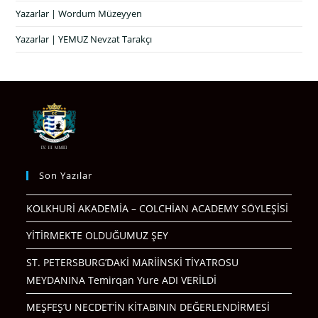
Yazarlar | Wordum Müzeyyen
Yazarlar | YEMUZ Nevzat Tarakçı
Son Yazılar
KOLKHURİ AKADEMİA – COLCHİAN ACADEMY SÖYLEŞİSİ
YİTİRMEKTE OLDUĞUMUZ ŞEY
ST. PETERSBURG’DAKİ MARİİNSKİ TİYATROSU
MEYDANINA Temirqan Yure ADI VERİLDİ
MEŞFEŞ’U NECDET’İN KİTABININ DEĞERLENDİRMESİ