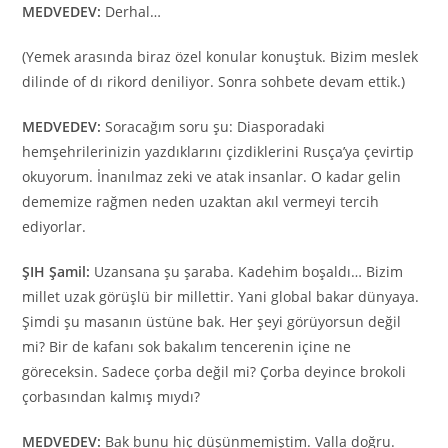
MEDVEDEV:
Derhal…
(Yemek arasında biraz özel konular konuştuk. Bizim meslek
dilinde of dı rikord deniliyor. Sonra sohbete devam ettik.)
MEDVEDEV:
Soracağım soru şu: Diasporadaki
hemşehrilerinizin
yazdıklarını çizdiklerini Rusça’ya çevirtip
okuyorum. İnanılmaz zeki ve atak insanlar. O kadar gelin
dememize rağmen neden uzaktan akıl vermeyi tercih
ediyorlar.
ŞIH Şamil:
Uzansana şu şaraba. Kadehim boşaldı… Bizim
millet uzak görüşlü bir millettir. Yani global bakar dünyaya.
Şimdi şu masanın üstüne bak. Her şeyi görüyorsun değil
mi? Bir de kafanı sok bakalım tencerenin içine ne
göreceksin. Sadece çorba değil mi? Çorba deyince brokoli
çorbasından kalmış mıydı?
MEDVEDEV:
Bak bunu hiç düşünmemiştim. Valla doğru.