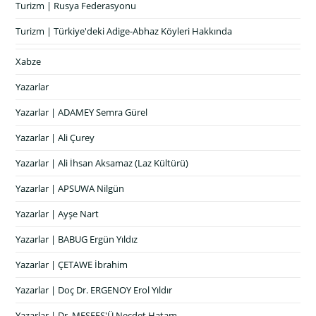
Turizm | Rusya Federasyonu
Turizm | Türkiye'deki Adige-Abhaz Köyleri Hakkında
Xabze
Yazarlar
Yazarlar | ADAMEY Semra Gürel
Yazarlar | Ali Çurey
Yazarlar | Ali İhsan Aksamaz (Laz Kültürü)
Yazarlar | APSUWA Nilgün
Yazarlar | Ayşe Nart
Yazarlar | BABUG Ergün Yıldız
Yazarlar | ÇETAWE İbrahim
Yazarlar | Doç Dr. ERGENOY Erol Yıldır
Yazarlar | Dr. MEŞFEŞ'Ü Necdet Hatam