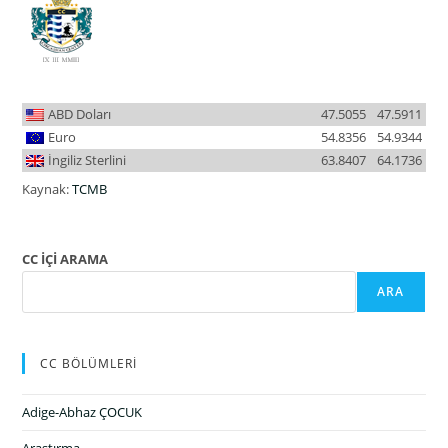
ABD Doları
47.5055
47.5911
Euro
54.8356
54.9344
İngiliz Sterlini
63.8407
64.1736
Kaynak:
TCMB
CC İÇİ ARAMA
ARA
CC BÖLÜMLERİ
Adige-Abhaz ÇOCUK
Araştırma