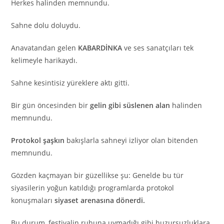
Herkes halinden memnundu.
Sahne dolu doluydu.
Anavatandan gelen
KABARDİNKA
ve ses sanatçıları tek
kelimeyle harikaydı.
Sahne kesintisiz yüreklere aktı gitti.
Bir gün öncesinden bir
gelin gibi süslenen alan
halinden
memnundu.
Protokol şaşkın
bakışlarla sahneyi izliyor olan bitenden
memnundu.
Gözden kaçmayan bir güzellikse şu: Genelde bu tür
siyasilerin yoğun katıldığı programlarda protokol
konuşmaları
siyaset arenasına dönerdi.
Bu durum, festivalin ruhuna uymadığı gibi huzursuzluklara