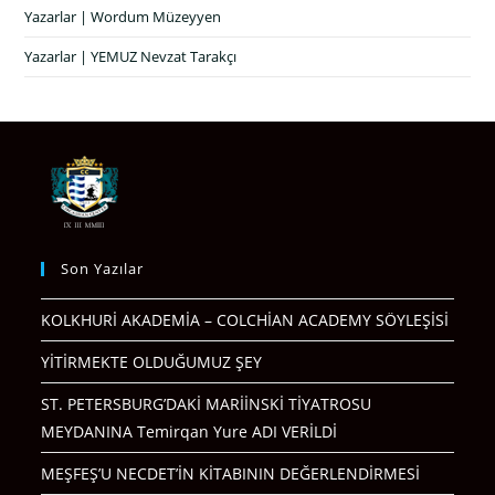
Yazarlar | Wordum Müzeyyen
Yazarlar | YEMUZ Nevzat Tarakçı
Son Yazılar
KOLKHURİ AKADEMİA – COLCHİAN ACADEMY SÖYLEŞİSİ
YİTİRMEKTE OLDUĞUMUZ ŞEY
ST. PETERSBURG’DAKİ MARİİNSKİ TİYATROSU
MEYDANINA Temirqan Yure ADI VERİLDİ
MEŞFEŞ’U NECDET’İN KİTABININ DEĞERLENDİRMESİ