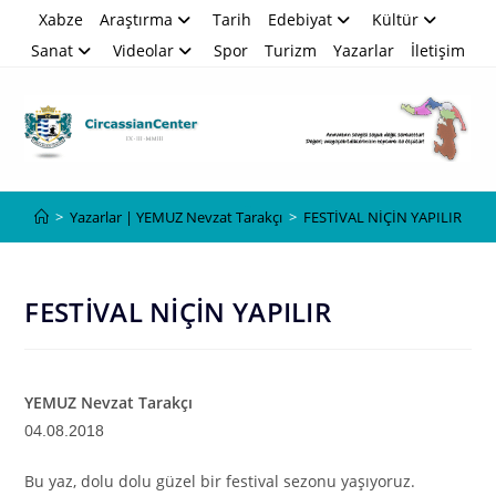
Skip
Xabze
Araştırma
Tarih
Edebiyat
Kültür
to
Sanat
Videolar
Spor
Turizm
Yazarlar
İletişim
content
Blog
>
Yazarlar | YEMUZ Nevzat Tarakçı
>
FESTİVAL NİÇİN YAPILIR
FESTİVAL NİÇİN YAPILIR
YEMUZ Nevzat Tarakçı
04
.08.2018
Bu yaz, dolu dolu güzel bir festival sezonu yaşıyoruz.