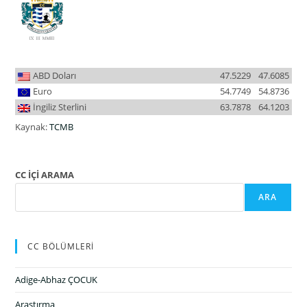
ABD Doları
47.5229
47.6085
Euro
54.7749
54.8736
İngiliz Sterlini
63.7878
64.1203
Kaynak:
TCMB
CC İÇİ ARAMA
ARA
CC BÖLÜMLERİ
Adige-Abhaz ÇOCUK
Araştırma