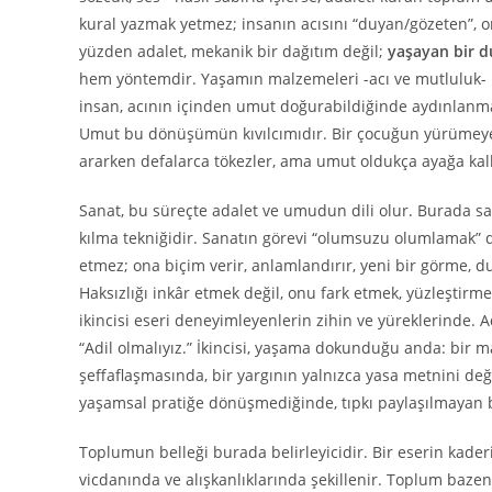
kural yazmak yetmez; insanın acısını “duyan/gözeten”, o
yüzden adalet, mekanik bir dağıtım değil;
yaşayan bir du
hem yöntemdir. Yaşamın malzemeleri -acı ve mutluluk- 
insan, acının içinden umut doğurabildiğinde aydınlanma b
Umut bu dönüşümün kıvılcımıdır. Bir çocuğun yürümeye ç
ararken defalarca tökezler, ama umut oldukça ayağa kalk
Sanat, bu süreçte adalet ve umudun dili olur. Burada sa
kılma tekniğidir. Sanatın görevi “olumsuzu olumlamak” 
etmez; ona biçim verir, anlamlandırır, yeni bir görme, d
Haksızlığı inkâr etmek değil, onu fark etmek, yüzleştirm
ikincisi eseri deneyimleyenlerin zihin ve yüreklerinde. A
“Adil olmalıyız.” İkincisi, yaşama dokunduğu anda: bir
şeffaflaşmasında, bir yargının yalnızca yasa metnini deği
yaşamsal pratiğe dönüşmediğinde, tıpkı paylaşılmayan bir
Toplumun belleği burada belirleyicidir. Bir eserin kaderi
vicdanında ve alışkanlıklarında şekillenir. Toplum bazen 