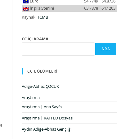
Euro
54.7749
54.8736
İngiliz Sterlini
63.7878
64.1203
Kaynak:
TCMB
CC İÇİ ARAMA
ARA
CC BÖLÜMLERİ
Adige-Abhaz ÇOCUK
Araştırma
Araştırma | Ana Sayfa
Araştırma | KAFFED Dosyası
sı
Aydın Adige-Abhaz Gençliği