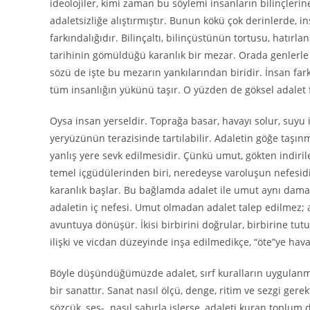
ideolojiler, kimi zaman bu söylemi insanların bilinçlerin
adaletsizliğe alıştırmıştır. Bunun kökü çok derinlerde, i
farkındalığıdır. Bilinçaltı, bilinçüstünün tortusu, hatırla
tarihinin gömüldüğü karanlık bir mezar. Orada genlerle 
sözü de işte bu mezarın yankılarından biridir. İnsan fark
tüm insanlığın yükünü taşır. O yüzden de göksel adalet fi
Oysa insan yerseldir. Toprağa basar, havayı solur, suyu i
yeryüzünün terazisinde tartılabilir. Adaletin göğe ta
yanlış yere sevk edilmesidir. Çünkü umut, gökten indiril
temel içgüdülerinden biri, neredeyse varoluşun nefesi
karanlık başlar. Bu bağlamda adalet ile umut aynı dam
adaletin iç nefesi. Umut olmadan adalet talep edilmez;
avuntuya dönüşür. İkisi birbirini doğrular, birbirine tu
ilişki ve vicdan düzeyinde inşa edilmedikçe, “öte”ye hav
Böyle düşündüğümüzde adalet, sırf kuralların uygulanma
bir sanattır. Sanat nasıl ölçü, denge, ritim ve sezgi gere
sözcük, ses- nasıl sabırla işlerse, adaleti kuran toplum da 