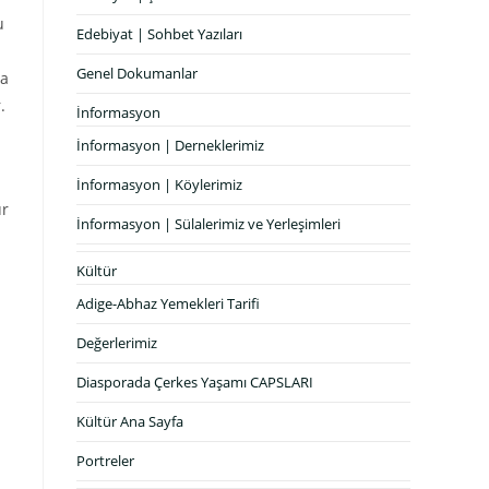
u
Edebiyat | Sohbet Yazıları
Genel Dokumanlar
sa
.
İnformasyon
İnformasyon | Derneklerimiz
İnformasyon | Köylerimiz
ür
İnformasyon | Sülalerimiz ve Yerleşimleri
Kültür
Adige-Abhaz Yemekleri Tarifi
Değerlerimiz
n
Diasporada Çerkes Yaşamı CAPSLARI
Kültür Ana Sayfa
Portreler