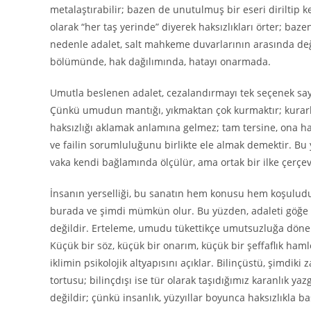
metalaştırabilir; bazen de unutulmuş bir eseri diriltip k
olarak “her taş yerinde” diyerek haksızlıkları örter; baze
nedenle adalet, salt mahkeme duvarlarının arasında değ
bölümünde, hak dağılımında, hatayı onarmada.
Umutla beslenen adalet, cezalandırmayı tek seçenek s
Çünkü umudun mantığı, yıkmaktan çok kurmaktır; kurarke
haksızlığı aklamak anlamına gelmez; tam tersine, ona h
ve failin sorumluluğunu birlikte ele almak demektir. Bu ya
vaka kendi bağlamında ölçülür, ama ortak bir ilke çerçev
İnsanın yerselliği, bu sanatın hem konusu hem koşuludu
burada ve şimdi mümkün olur. Bu yüzden, adaleti göğe ha
değildir. Erteleme, umudu tükettikçe umutsuzluğa döne
Küçük bir söz, küçük bir onarım, küçük bir şeffaflık hamle
iklimin psikolojik altyapısını açıklar. Bilinçüstü, şimdiki
tortusu; bilinçdışı ise tür olarak taşıdığımız karanlık yazg
değildir; çünkü insanlık, yüzyıllar boyunca haksızlıkla b