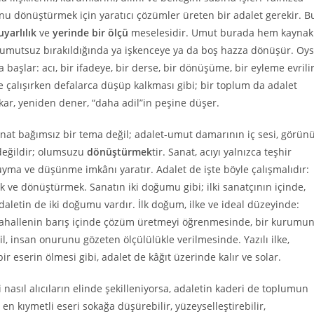
nu dönüştürmek için yaratıcı çözümler üreten bir adalet gerekir. B
yarlılık
ve
yerinde bir ölçü
meselesidir. Umut burada hem kaynak
umutsuz bırakıldığında ya işkenceye ya da boş hazza dönüşür. Oy
aşlar: acı, bir ifadeye, bir derse, bir dönüşüme, bir eyleme evrilir
alışırken defalarca düşüp kalkması gibi; bir toplum da adalet
ar, yeniden dener, “daha adil”in peşine düşer.
nat bağımsız bir tema değil; adalet-umut damarının iç sesi, görün
değildir; olumsuzu
dönüştürmek
tir. Sanat, acıyı yalnızca teşhir
uyma ve düşünme imkânı yaratır. Adalet de işte böyle çalışmalıdır:
ek ve dönüştürmek. Sanatın iki doğumu gibi; ilki sanatçının içinde,
daletin de iki doğumu vardır. İlk doğum, ilke ve ideal düzeyinde:
 mahallenin barış içinde çözüm üretmeyi öğrenmesinde, bir kurumu
l, insan onurunu gözeten ölçülülükle verilmesinde. Yazılı ilke,
 eserin ölmesi gibi, adalet de kâğıt üzerinde kalır ve solar.
 nasıl alıcıların elinde şekilleniyorsa, adaletin kaderi de toplumun
en kıymetli eseri sokağa düşürebilir, yüzeyselleştirebilir,