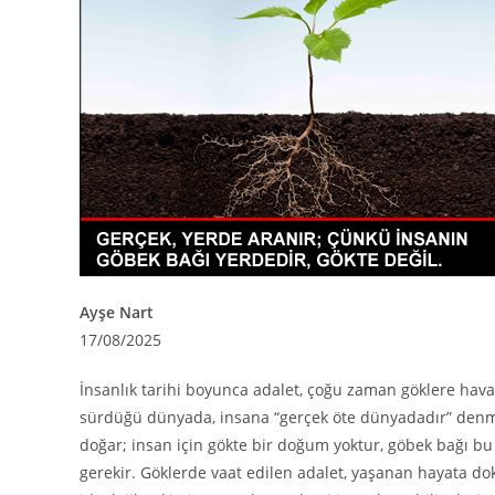
Ayşe Nart
17/08/2025
İnsanlık tarihi boyunca adalet, çoğu zaman göklere havale
sürdüğü dünyada, insana “gerçek öte dünyadadır” denmiş,
doğar; insan için gökte bir doğum yoktur, göbek bağı b
gerekir. Göklerde vaat edilen adalet, yaşanan hayata do