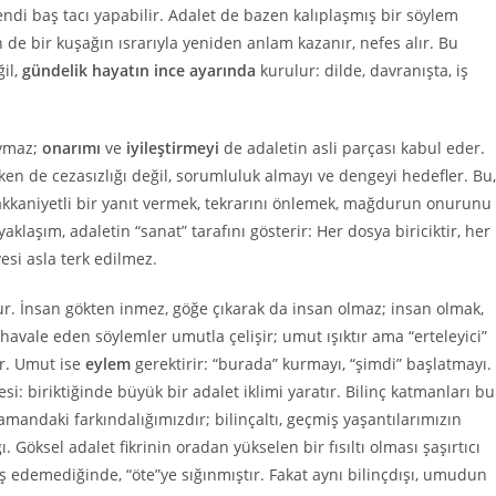
endi baş tacı yapabilir. Adalet de bazen kalıplaşmış bir söylem
n de bir kuşağın ısrarıyla yeniden anlam kazanır, nefes alır. Bu
il,
gündelik hayatın ince ayarında
kurulur: dilde, davranışta, iş
aymaz;
onarımı
ve
iyileştirmeyi
de adaletin asli parçası kabul eder.
n de cezasızlığı değil, sorumluluk almayı ve dengeyi hedefler. Bu,
akkaniyetli bir yanıt vermek, tekrarını önlemek, mağdurun onurunu
klaşım, adaletin “sanat” tarafını gösterir: Her dosya biriciktir, her
esi asla terk edilmez.
r. İnsan gökten inmez, göğe çıkarak da insan olmaz; insan olmak,
vale eden söylemler umutla çelişir; umut ışıktır ama “erteleyici”
r. Umut ise
eylem
gerektirir: “burada” kurmayı, “şimdi” başlatmayı.
si: biriktiğinde büyük bir adalet iklimi yaratır. Bilinç katmanları bu
 zamandaki farkındalığımızdır; bilinçaltı, geçmiş yaşantılarımızın
ı. Göksel adalet fikrinin oradan yükselen bir fısıltı olması şaşırtıcı
aş edemediğinde, “öte”ye sığınmıştır. Fakat aynı bilinçdışı, umudun