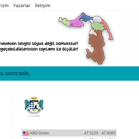
rizm
Yazarlar
İletişim
R, GÖKTE DEĞİL
ABD Doları
47.5229
47.6085