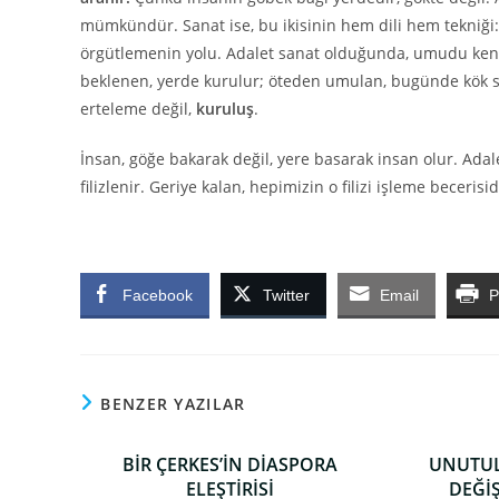
mümkündür. Sanat ise, bu ikisinin hem dili hem tekniği
örgütlemenin yolu. Adalet sanat olduğunda, umudu kendi
beklenen, yerde kurulur; öteden umulan, bugünde kök sal
erteleme değil,
kuruluş
.
İnsan, göğe bakarak değil, yere basarak insan olur. Ada
filizlenir. Geriye kalan, hepimizin o filizi işleme becerisid
Facebook
Twitter
Email
P
BENZER YAZILAR
BİR ÇERKES’İN DİASPORA
UNUTUL
ELEŞTİRİSİ
DEĞİ