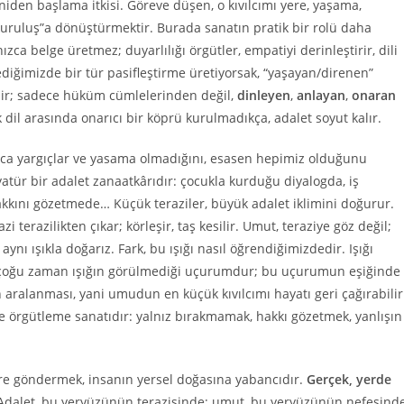
eniden başlama itkisi. Göreve düşen, o kıvılcımı yere, yaşama,
“kuruluş”a dönüştürmektir. Burada sanatın pratik bir rolü daha
ızca belge üretmez; duyarlılığı örgütler, empatiyi derinleştirir, dili
diğimizde bir tür pasifleştirme üretiyorsak, “yaşayan/direnen”
ledir; sadece hüküm cümlelerinden değil,
dinleyen
,
anlayan
,
onaran
 dil arasında onarıcı bir köprü kurulmadıkça, adalet soyut kalır.
nızca yargıçlar ve yasama olmadığını, esasen hepimiz olduğunu
tür bir adalet zanaatkârıdır: çocukla kurduğu diyalogda, iş
kkını gözetmede… Küçük teraziler, büyük adalet iklimini doğurur.
 terazilikten çıkar; körleşir, taş kesilir. Umut, teraziye göz değil;
ı ışıkla doğarız. Fark, bu ışığı nasıl öğrendiğimizdedir. Işığı
r, çoğu zaman ışığın görülmediği uçurumdur; bu uçurumun eşiğinde
n aralanması, yani umudun en küçük kıvılcımı hayatı geri çağırabilir
 örgütleme sanatıdır: yalnız bırakmamak, hakkı gözetmek, yanlışın
re göndermek, insanın yersel doğasına yabancıdır.
Gerçek, yerde
 Adalet, bu yeryüzünün terazisinde; umut, bu yeryüzünün nefesind