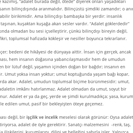
e kazımış, “adalet burada değil, ötede” diyerek onları yaşadıkları
nsanın bilinçdışında aranmalıdır. Bilinçüstü şimdiki zamandır; o anı
nabilir birikimidir. Ama bilinçdışı bambaşka bir yerdir: insanlık
taşınan, kuşaktan kuşağa akan sesler vardır. “Adalet göklerdedir”
ında olmadan bu sesi içselleştirir, çünkü bilinçdışı bireyin değil,
kri, toplumsal hafızada kökleşir ve nesiller boyunca tekrarlanır.
çer; bedeni de hikâyesi de dünyaya aittir. İnsan için gerçek, ancak
şınması, hem insanın doğasına yabancılaşmasıdır hem de umudun
en bir lütuf değil, yaşamın içinden doğan bir bağdır; insanın en
dir. Umut yoksa insan yoktur; umut koptuğunda yaşam bağı kopar,
arda akar. Adalet, umudun toplumsal biçime bürünmesidir; umut,
 adaletin imkânı hatırlanmaz. Adalet olmadan da umut, soyut bir
tunur. Adalet er ya da geç, yerde ve şimdi kurulmadıkça; yasa, kurum
ale edilen umut, pasif bir bekleyişten öteye geçemez.
sı değil, bir
işçilik ve incelik
meselesi olarak görünür: Oysa adale
ktiriyorsa, adalet de öyle gerektirir. Sanatçı malzemesini -renk, taş,
ilişkilerini, kurumlarını, dilini ve belleğini sabırla işler. Yalnızca