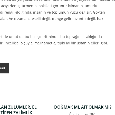
: acıyı dönüştürmenin, hakikati görünür kılmanın, umudu
 rengi kıldığında, insanın ve toplumun yüzü değişir. Gökten
ar. Ve o zaman, teselli değil,
denge
gelir; avuntu değil,
hak
;
let de umut da bu basışın ritminde, bu toprağın sıcaklığında
ir: incelikle, ölçüyle, merhametle; tıpkı iyi bir ustanın elleri gibi.
rint
AN ZULÜMLER, EL
DOĞMAK MI, AIT OLMAK MI?
ŞTİREN ZALİMLİK
6 Temmuz 2025