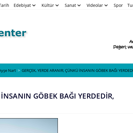
Tarih
Edebiyat
Kültür
Sanat
Videolar
Spor
Tu
Blog
 Ayşe Nart
>
GERÇEK, YERDE ARANIR; ÇÜNKÜ İNSANIN GÖBEK BAĞI YERDEDİ
 İNSANIN GÖBEK BAĞI YERDEDİR,