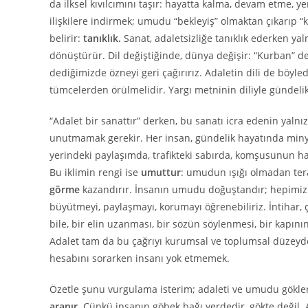
da ilksel kıvılcımını taşır: hayatta kalma, devam etme, y
ilişkilere indirmek; umudu “bekleyiş” olmaktan çıkarıp 
belirir:
tanıklık
.
Sanat, adaletsizliğe tanıklık ederken yaln
dönüştürür. Dil değiştiğinde, dünya değişir: “Kurban” de
dediğimizde özneyi geri çağırırız. Adaletin dili de böy
tümcelerden örülmelidir. Yargı metninin diliyle gündelik
“Adalet bir sanattır” derken, bu sanatı icra edenin yal
unutmamak gerekir. Her insan, gündelik hayatında minya
yerindeki paylaşımda, trafikteki sabırda, komşusunun ha
Bu iklimin rengi ise
umuttur
: umudun ışığı olmadan terazi
görme
kazandırır. İnsanın umudu doğuştandır; hepimiz ayn
büyütmeyi, paylaşmayı, korumayı öğrenebiliriz. İntiha
bile, bir elin uzanması, bir sözün söylenmesi, bir kapını
Adalet tam da bu çağrıyı kurumsal ve toplumsal düzeyde
hesabını sorarken insanı yok etmemek.
Özetle şunu vurgulama isterim; adaleti ve umudu gökle
aranır.
Çünkü insanın göbek bağı yerdedir, gökte değil.