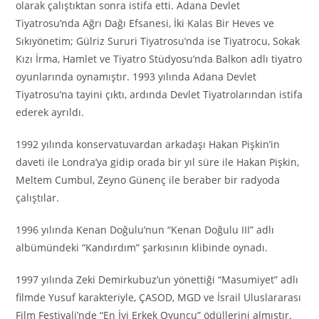
olarak çalıştıktan sonra istifa etti. Adana Devlet
Tiyatrosu’nda Ağrı Dağı Efsanesi, İki Kalas Bir Heves ve
Sıkıyönetim; Gülriz Sururi Tiyatrosu’nda ise Tiyatrocu, Sokak
Kızı İrma, Hamlet ve Tiyatro Stüdyosu’nda Balkon adlı tiyatro
oyunlarında oynamıştır. 1993 yılında Adana Devlet
Tiyatrosu’na tayini çıktı, ardında Devlet Tiyatrolarından istifa
ederek ayrıldı.
1992 yılında konservatuvardan arkadaşı Hakan Pişkin’in
daveti ile Londra’ya gidip orada bir yıl süre ile Hakan Pişkin,
Meltem Cumbul, Zeyno Günenç ile beraber bir radyoda
çalıştılar.
1996 yılında Kenan Doğulu’nun “Kenan Doğulu III” adlı
albümündeki “Kandırdım” şarkısının klibinde oynadı.
1997 yılında Zeki Demirkubuz’un yönettiği “Masumiyet” adlı
filmde Yusuf karakteriyle, ÇASOD, MGD ve İsrail Uluslararası
Film Festivali’nde “En İyi Erkek Oyuncu” ödüllerini almıştır.