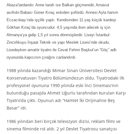
Abaza’lardandır. Anne tarafı ise Balkan göçmenidir, Arnavut
asıllıdır.Babası Güner Kıraç eskiden şofördü. Annesi Ayla hanım
Eczacıbaşı’nda işçilik yaptı. Kendisinden 11 yaş küçük kardeşi
Gökhan Kıraç’da oyuncudur. 4,5 yaşında iken ailecek iş için
Almanya’ya gidip 1,5 yıl sonra dönmüşlerdir. Liseyi İstanbul
Zincirlikuyu İnşaat Teknik ve yapı Meslek Lisesi’nde okudu.
Lisedeyken amatör tiyatro ile Cevat Fehmi Başkut’un “Göç” adlı
oyununda kapıcının çırağını canlandırdı.
1988 yılında kazandığı Mimar Sinan Üniversitesi Devlet
Konservatuv
arı Tiyatro Bölümündezun oldu. Tiyatrodaki ilk
profesyonel oyununa 1990 yılında eski İnci Sineması’nın
bulunduğu pasajda Ahmet Uğurlu tarafından kurulan Karşı
Tiyatro’da çıktı. Oyunun adı “Hamlet İki Orijinaline Beş
Basar” idi.
1986 yılından beri birçok televizyon dizisi, reklam filmi ve
sinema filminde rol aldı. 2 yıl Devlet Tiyatrosu sanatçısı