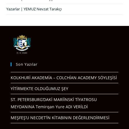
Yazarlar | YEMUZ Nevzat Tarakçı
Son Yazılar
KOLKHURİ AKADEMİA – COLCHİAN ACADEMY SÖYLEŞİSİ
YİTİRMEKTE OLDUĞUMUZ ŞEY
ST. PETERSBURG’DAKİ MARİİNSKİ TİYATROSU
MEYDANINA Temirqan Yure ADI VERİLDİ
MEŞFEŞ’U NECDET’İN KİTABININ DEĞERLENDİRMESİ