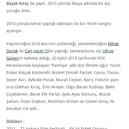
Başak Kıraç
ile yaptı. 2015 yılında Maya adında bir kız
çocuğu oldu.
2014 yılında kendi yaptığı tabloları ile bir resim sergisi
açmıştır.
Yapımcılığını Erol Avcı’nın üstlendiği, yönetmenliğini
Nihat
Durak
ile
Can yücel (2)
’in yaptığı, senaryosunu ise
Uğraş
Güneş
’in kaleme aldığı, 20 Eylül 2016 tarihinde FOX
ekranlarında başlayan “Familya” adlı dizi filmde Uğur Yücel,
Erkan Kolçak Köstendil, Bülent Emrah Parlak, Cansu Tosun,
Sezer Avcı, Aybüke Pusat, Murat Ceylan, Barış Yıldız’ın yanı
sıra Gökhan Kıraç, Enis Arıkan, Olgu Baran Kubilay, Bekir
Çiçekdemir, Berat Efe Parlar, İpek Ayaz Kortunç, Murat
Şahan, Ozan Coşkun, Neslihan Arslan ve Güven Kıraç ile
beraber rol aldı.
Ödülleri :
2011 – 22.Ankara Film Festivali – En İyi Erkek Oyuncu