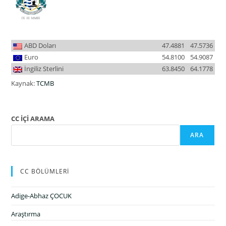
ABD Doları
47.4881
47.5736
Euro
54.8100
54.9087
İngiliz Sterlini
63.8450
64.1778
Kaynak:
TCMB
CC İÇİ ARAMA
ARA
CC BÖLÜMLERİ
Adige-Abhaz ÇOCUK
Araştırma