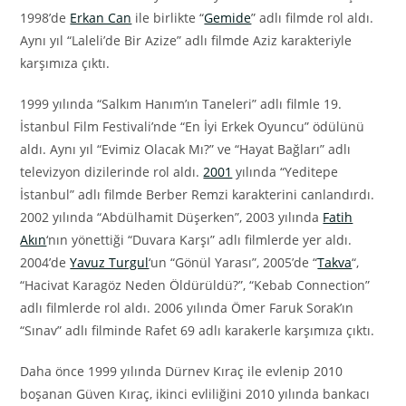
1998’de
Erkan Can
ile birlikte “
Gemide
” adlı filmde rol aldı.
Aynı yıl “Laleli’de Bir Azize” adlı filmde Aziz karakteriyle
karşımıza çıktı.
1999 yılında “Salkım Hanım’ın Taneleri” adlı filmle 19.
İstanbul Film Festivali’nde “En İyi Erkek Oyuncu” ödülünü
aldı. Aynı yıl “Evimiz Olacak Mı?” ve “Hayat Bağları” adlı
televizyon dizilerinde rol aldı.
2001
yılında “Yeditepe
İstanbul” adlı filmde Berber Remzi karakterini canlandırdı.
2002 yılında “Abdülhamit Düşerken”, 2003 yılında
Fatih
Akın
‘nın yönettiği “Duvara Karşı” adlı filmlerde yer aldı.
2004’de
Yavuz Turgul
‘un “Gönül Yarası”, 2005’de “
Takva
“,
“Hacivat Karagöz Neden Öldürüldü?”, “Kebab Connection”
adlı filmlerde rol aldı. 2006 yılında Ömer Faruk Sorak’ın
“Sınav” adlı filminde Rafet 69 adlı karakerle karşımıza çıktı.
Daha önce 1999 yılında Dürnev Kıraç ile evlenip 2010
boşanan Güven Kıraç, ikinci evliliğini 2010 yılında bankacı