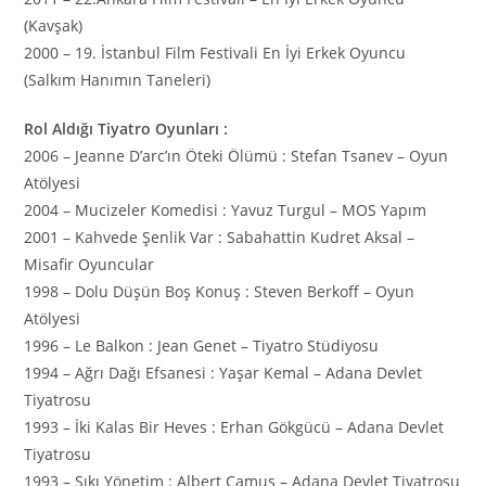
(Kavşak)
2000 – 19. İstanbul Film Festivali En İyi Erkek Oyuncu
(Salkım Hanımın Taneleri)
Rol Aldığı Tiyatro Oyunları :
2006 – Jeanne D’arc’ın Öteki Ölümü : Stefan Tsanev – Oyun
Atölyesi
2004 – Mucizeler Komedisi : Yavuz Turgul – MOS Yapım
2001 – Kahvede Şenlik Var : Sabahattin Kudret Aksal –
Misafir Oyuncular
1998 – Dolu Düşün Boş Konuş : Steven Berkoff – Oyun
Atölyesi
1996 – Le Balkon : Jean Genet – Tiyatro Stüdiyosu
1994 – Ağrı Dağı Efsanesi : Yaşar Kemal – Adana Devlet
Tiyatrosu
1993 – İki Kalas Bir Heves : Erhan Gökgücü – Adana Devlet
Tiyatrosu
1993 – Sıkı Yönetim : Albert Camus – Adana Devlet Tiyatrosu