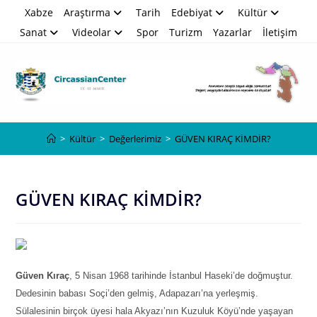
Skip
Xabze
Araştırma
Tarih
Edebiyat
Kültür
to
Sanat
Videolar
Spor
Turizm
Yazarlar
İletişim
content
Blog
>
Kültür
>
Değerlerimiz
>
GÜVEN KIRAÇ KİMDİR?
GÜVEN KIRAÇ KİMDİR?
Güven Kıraç
, 5 Nisan 1968 tarihinde İstanbul Haseki’de doğmuştur.
Dedesinin babası Soçi’den gelmiş, Adapazarı’na yerleşmiş.
Sülalesinin birçok üyesi hala Akyazı’nın Kuzuluk Köyü’nde yaşayan