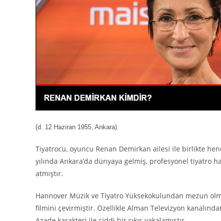
(d. 12 Haziran 1955, Ankara)
Tiyatrocu, oyuncu Renan Demirkan ailesi ile birlikte he
yılında Ankara’da dünyaya gelmiş, profesyonel tiyatro ha
atmıştır.
Hannover Müzik ve Tiyatro Yüksekokulundan mezun olmuştu
filmini çevirmiştir. Özellikle Alman Televizyon kanalında
Azade karakteri ile ciddi bir çıkış yakalamıştır.