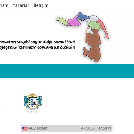
rizm
Yazarlar
İletişim
ABD Doları
47.5055
47.5911