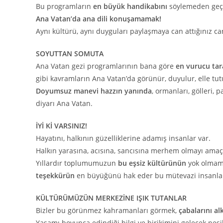
Bu programların
en büyük handikabını
söylemeden geç
Ana Vatan’da ana dili konuşamamak!
Aynı kültürü, aynı duyguları paylaşmaya can attığınız c
SOYUTTAN SOMUTA
Ana Vatan gezi programlarının bana göre
en vurucu tara
gibi kavramların Ana Vatan’da görünür, duyulur, elle tutu
Doyumsuz manevi hazzın yanında
, ormanları, gölleri, p
diyarı Ana Vatan.
İYİ Kİ VARSINIZ!
Hayatını, halkının güzelliklerine adamış insanlar var.
Halkın yarasına, acısına, sancısına merhem olmayı amaç
Yıllardır toplumumuzun
bu eşsiz kültürünün
yok olmama
teşekkürün
en büyüğünü hak eder bu mütevazi insanla
KÜLTÜRÜMÜZÜN MERKEZİNE IŞIK TUTANLAR
Bizler bu görünmez kahramanları görmek,
çabalarını al
Yaşamı boyunca edindiği bilgi ve birikimini gelecek nesi