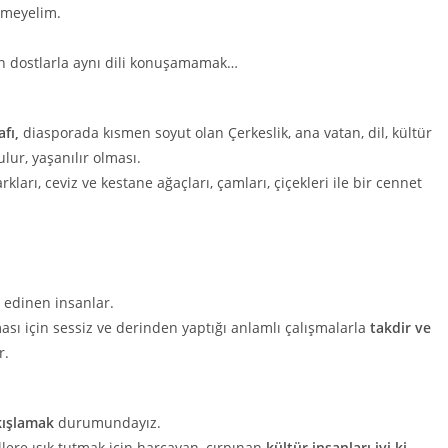
meyelim.
an dostlarla aynı dili konuşamamak…
fı,
diasporada kısmen soyut olan Çerkeslik, ana vatan, dil, kültür
lur, yaşanılır olması.
arkları, ceviz ve kestane ağaçları, çamları, çiçekleri ile bir cennet
 edinen insanlar.
sı için sessiz ve derinden yaptığı anlamlı çalışmalarla
takdir ve
r.
kışlamak
durumundayız.
llere ışık tutmak için harcayan, çırpınan
kültür insanları iyi ki