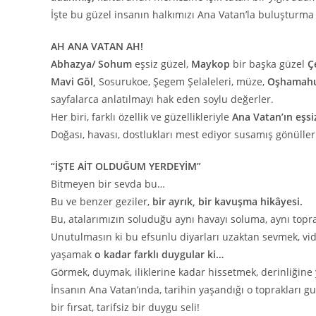
İşte bu güzel insanın halkımızı Ana Vatan’la buluşturma
AH ANA VATAN AH!
Abhazya/ Sohum
eşsiz güzel,
Maykop
bir başka güzel
Ç
Mavi Göl,
Sosurukoe, Şegem Şelaleleri, müze,
Oşhamah
sayfalarca anlatılmayı hak eden soylu değerler.
Her biri, farklı özellik ve güzellikleriyle
Ana Vatan’ın eşsiz
Doğası, havası, dostlukları mest ediyor susamış gönüller
“İŞTE AİT OLDUĞUM YERDEYİM”
Bitmeyen bir sevda bu…
Bu ve benzer geziler,
bir ayrık, bir kavuşma hikâyesi.
Bu, atalarımızın soluduğu aynı havayı soluma, aynı top
Unutulmasın ki bu efsunlu diyarları uzaktan sevmek, vid
yaşamak
o kadar farklı duygular ki…
Görmek, duymak, iliklerine kadar hissetmek, derinliğin
İnsanın Ana Vatan’ında, tarihin yaşandığı o toprakları 
bir fırsat, tarifsiz bir duygu seli!