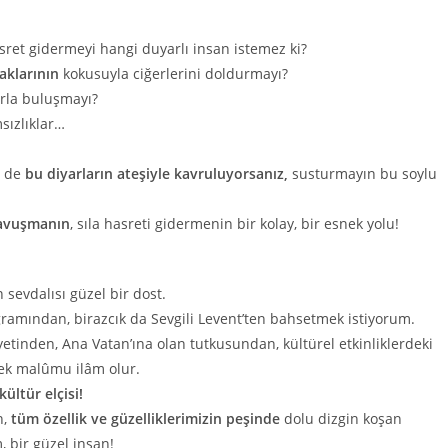
sret gidermeyi hangi duyarlı insan istemez ki?
aklarının
kokusuyla ciğerlerini doldurmayı?
arla buluşmayı?
sızlıklar…
z de
bu diyarların ateşiyle kavruluyorsanız,
susturmayın bu soylu
kavuşmanın
, sıla hasreti gidermenin bir kolay, bir esnek yolu!
 sevdalısı güzel bir dost.
ramından, birazcık da Sevgili Levent’ten bahsetmek istiyorum.
etinden, Ana Vatan’ına olan tutkusundan, kültürel etkinliklerdeki
k malûmu ilâm olur.
kültür elçisi!
n,
tüm özellik ve güzelliklerimizin peşinde
dolu dizgin koşan
, bir güzel insan!