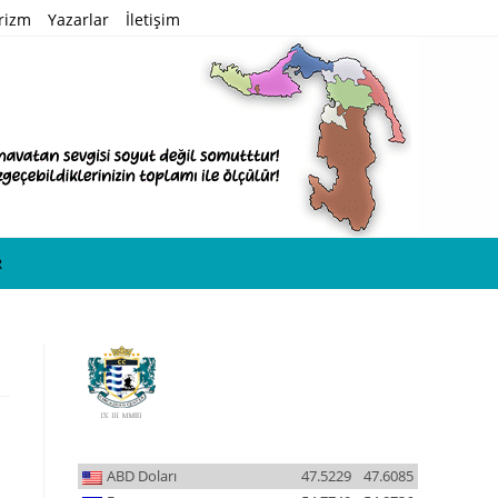
rizm
Yazarlar
İletişim
R
ABD Doları
47.5229
47.6085