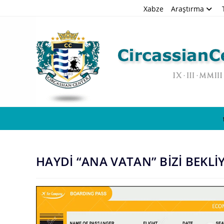
Skip
Xabze
Araştırma
to
content
HAYDİ “ANA VATAN” BİZİ BEKLİ