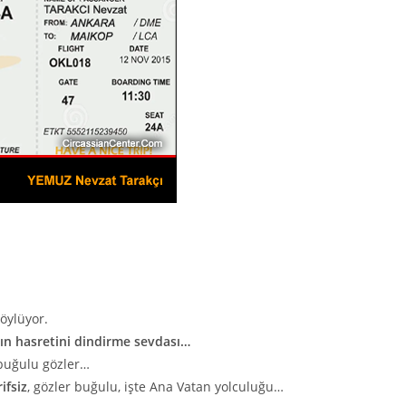
söylüyor.
lın hasretini dindirme sevdası…
, buğulu gözler…
ifsiz
, gözler buğulu, işte Ana Vatan yolculuğu…