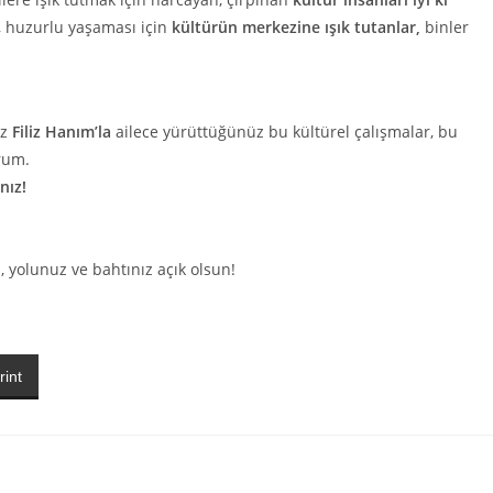
lu, huzurlu yaşaması için
kültürün merkezine ışık tutanlar,
binler
iz
Filiz Hanım’la
ailece yürüttüğünüz bu kültürel çalışmalar, bu
orum.
nız!
 yolunuz ve bahtınız açık olsun!
rint