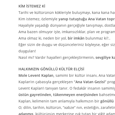
KİM İSTEMEZ Kİ
Tarihi ve kültürünün kökleriyle buluşmayı, kana kana ha
Kim istemez, özlemiyle
yanıp tutuştuğu Ana Vatan topr
Hayaliyle yaşadığı dünyanın gerçeğiyle tanışmayı, dostl
Ama bazen olmuyor işte, imkansızlıklar, plan ve program
Ama olmaz ki, neden bir yol,
bir imkân
bulunmaz ki?..
Eğer sizin de duygu ve düşünceleriniz böyleyse, eğer si
duyguları!
Nasıl mı? Vardır hayalleri gerçekleştirmenin,
sevgiliye 
HALKIMIZIN GÖNÜLLÜ KÜLTÜR ELÇİSİ
Mole Levent Kaplan,
samimi bir kültür insanı, Ana Vatan
Kaplan’ın çabasıyla gerçekleşen
“Ana Vatan Gezisi”
prog
Levent Kaplan’ı tanıyan tanır. O fedakâr insanın samimiy
üstün gayretinden, tükenmeyen enerjisinden
bahsetme
Kaplan, kelimenin tam anlamıyla halkımızın bir
gönüllü 
O; dilin, tarihin, kültürün, “xabze” nın, estetiğin, zarafeti
adanmış,
kültürünün merkezine ışık tutan bir yiğit adam