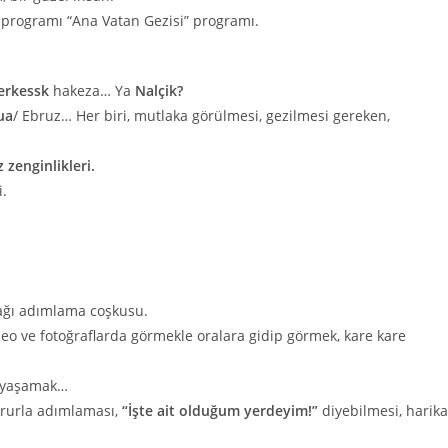
 programı “Ana Vatan Gezisi” programı.
erkessk
hakeza… Ya
Nalçik?
ua
/ Ebruz… Her biri, mutlaka görülmesi, gezilmesi gereken,
 zenginlikleri.
i.
rağı adımlama coşkusu.
eo ve fotoğraflarda görmekle oralara gidip görmek, kare kare
e yaşamak…
gururla adımlaması,
“İşte ait olduğum yerdeyim!”
diyebilmesi, harika