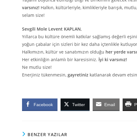
varsınız!
Halkın, kültürleriyle, kimlikleriyle barışık, mut
selam size!
Sevgili Mole Levent KAPLAN
,
Yıllarca bu kültüre önemli katkılar sağlamış değerli eşin
yoğun çabalar için sizleri bir kez daha içtenlikle kutluy
Halkımızın, kültür ve sanatımızın olduğu
her yerde varsı
Her etkinliğin anlamlı bir karesisiniz.
İyi ki varsınız!
Ne mutlu size!
Enerjiniz tükenmesin,
gayretiniz
katlanarak devam etsin,
Facebook
Twitter
Email
P
BENZER YAZILAR