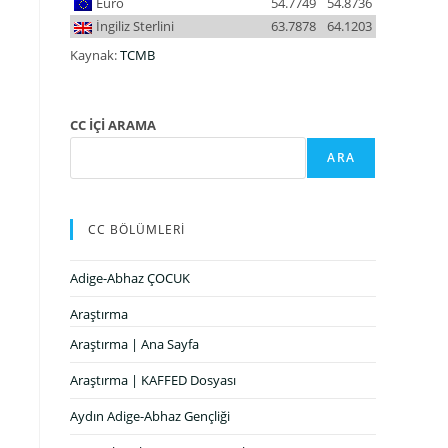
Euro
54.7749
54.8736
İngiliz Sterlini
63.7878
64.1203
Kaynak:
TCMB
CC İÇİ ARAMA
ARA
CC BÖLÜMLERİ
Adige-Abhaz ÇOCUK
Araştırma
Araştırma | Ana Sayfa
Araştırma | KAFFED Dosyası
Aydın Adige-Abhaz Gençliği