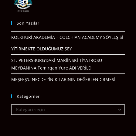
Son Yazılar
KOLKHURİ AKADEMİA – COLCHİAN ACADEMY SÖYLEŞİSİ
YİTİRMEKTE OLDUĞUMUZ ŞEY
ST. PETERSBURG’DAKİ MARİİNSKİ TİYATROSU
MEYDANINA Temirqan Yure ADI VERİLDİ
MEŞFEŞ’U NECDET’İN KİTABININ DEĞERLENDİRMESİ
Kategoriler
Kategoriler
Kategori seçin