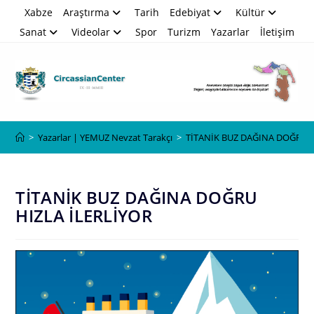
Skip
Xabze
Araştırma
Tarih
Edebiyat
Kültür
to
Sanat
Videolar
Spor
Turizm
Yazarlar
İletişim
content
Blog
>
Yazarlar | YEMUZ Nevzat Tarakçı
>
TİTANİK BUZ DAĞINA DOĞRU H
TİTANİK BUZ DAĞINA DOĞRU
HIZLA İLERLİYOR