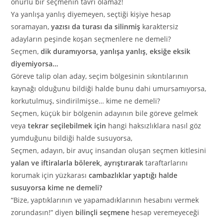
onurlu bir seçmenin tavrı olamaz!
Ya yanlışa yanlış diyemeyen, seçtiği kişiye hesap
soramayan,
yazısı da turası da silinmiş
karaktersiz
adayların peşinde koşan seçmenlere ne demeli?
Seçmen,
dik duramıyorsa, yanlışa yanlış, eksiğe eksik
diyemiyorsa…
Göreve talip olan aday, seçim bölgesinin sıkıntılarının
kaynağı olduğunu bildiği halde bunu dahi umursamıyorsa,
korkutulmuş, sindirilmişse… kime ne demeli?
Seçmen, küçük bir bölgenin adayının bile göreve gelmek
veya
tekrar seçilebilmek için
hangi haksızlıklara nasıl göz
yumduğunu bildiği halde susuyorsa,
Seçmen, adayın, bir avuç insandan oluşan seçmen kitlesini
yalan ve iftiralarla bölerek, ayrıştırarak
taraftarlarını
korumak için yüzkarası
cambazlıklar yaptığı halde
susuyorsa kime ne demeli?
“Bize, yaptıklarının ve yapamadıklarının hesabını vermek
zorundasın!” diyen
bilinçli seçmene
hesap veremeyeceği