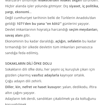
Manzara-i umumiye
felâketlerden felâket beğen
türünden.
Hiçbir alanda işler yolunda gitmiyor: Dış
siyaset, iç politika,
yargı, ekonomi
…
Değil cumhuriyet tarihinin belki de Türklerin Anadolu’dan
geldiği
1071’den bu yana “en kötü’”
günlerini yaşıyor.
Devlet imkanlarının hoyratça harcandığı
seçim meydanları,
savaş alanı
gibi.
Ekonominin bu kadar daraldığı,
açlığın, sefaletin
bu kadar
tırmandığı bir ülkede devletin tüm imkanları pervasızca
sandığa feda edilmiş.
SOKAKLARIN DİLİ ÖFKE DOLU
Sokakların dili öfke dolu, her şeyini üç kuruşluk çıkarı için
gözden çıkarmış
vasıfsız adaylarla
kaynıyor ortalık.
Çoğu adayın dili zehirli.
Diller, kin, nefret ve haset kusuyor
; yalan, dedikodu, iftira
altın çağını yaşıyor.
Adayların tek derdi, sandıktan çıkabilmek ya da koltuğunu
koruyabilmek.