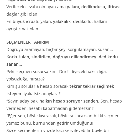
Verilecek cevabı olmayan ama
yalanı, dedikodusu, iftirası
dağlar gibi olan.
En büyük icraatı, yalan,
yalakalık,
dedikodu, halkını
ayrıştırmak olan.
SEÇMENLER TANIRIM
Doğruyu aramayan, hiçbir şeyi sorgulamayan, susan…
Korkutulan, sindirilen, doğruyu dillendirmeyi dedikodu
sanan…
Peki, seçmen susarsa kim “Dur!” diyecek haksızlığa,
yolsuzluğa, hırsıza?
Kim şu sorularla hesap soracak
tekrar tekrar seçilmek
isteyen
liyakatsiz adaylara?
“Sayın aday bak,
halkın hesap soruyor senden. S
en, hesap
vermeden, hesabı kapatmadan gidemezsin!”
“Eğer sen, böyle kıvıracak, böyle susacaksan bil ki seçmen
yemez bunu, burnundan getirir umduğunu!
Sizce seçmenlerin yüzde kaçı sergileyebilir böyle bir