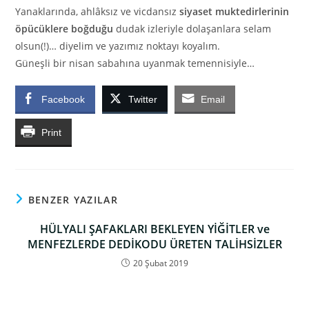
Yanaklarında, ahlâksız ve vicdansız
siyaset muktedirlerinin
öpücüklere boğduğu
dudak izleriyle dolaşanlara selam
olsun(!)… diyelim ve yazımız noktayı koyalım.
Güneşli bir nisan sabahına uyanmak temennisiyle…
Facebook
Twitter
Email
Print
BENZER YAZILAR
HÜLYALI ŞAFAKLARI BEKLEYEN YİĞİTLER ve
MENFEZLERDE DEDİKODU ÜRETEN TALİHSİZLER
20 Şubat 2019