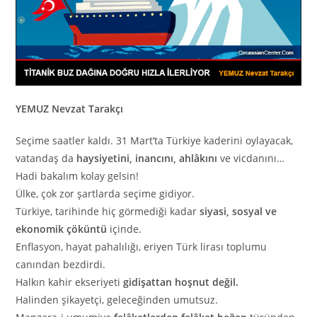
YEMUZ Nevzat Tarakçı
Seçime saatler kaldı. 31 Mart’ta Türkiye kaderini oylayacak,
vatandaş da
haysiyetini, inancını, ahlâkını
ve vicdanını…
Hadi bakalım kolay gelsin!
Ülke, çok zor şartlarda seçime gidiyor.
Türkiye, tarihinde hiç görmediği kadar
siyasi, sosyal ve
ekonomik çöküntü
içinde.
Enflasyon, hayat pahalılığı, eriyen Türk lirası toplumu
canından bezdirdi.
Halkın kahir ekseriyeti
gidişattan hoşnut değil.
Halinden şikayetçi, geleceğinden umutsuz.