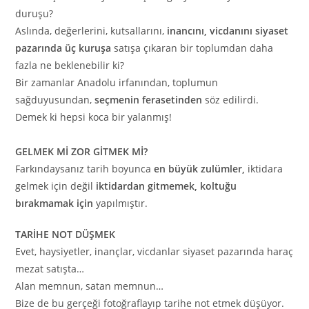
duruşu?
Aslında, değerlerini, kutsallarını,
inancını, vicdanını siyaset
pazarında üç kuruşa
satışa çıkaran bir toplumdan daha
fazla ne beklenebilir ki?
Bir zamanlar Anadolu irfanından, toplumun
sağduyusundan,
seçmenin ferasetinden
söz edilirdi.
Demek ki hepsi koca bir yalanmış!
GELMEK Mİ ZOR GİTMEK Mİ?
Farkındaysanız tarih boyunca
en büyük zulümler,
iktidara
gelmek için değil
iktidardan gitmemek, koltuğu
bırakmamak için
yapılmıştır.
TARİHE NOT DÜŞMEK
Evet, haysiyetler, inançlar, vicdanlar siyaset pazarında haraç
mezat satışta…
Alan memnun, satan memnun…
Bize de bu gerçeği fotoğraflayıp tarihe not etmek düşüyor.