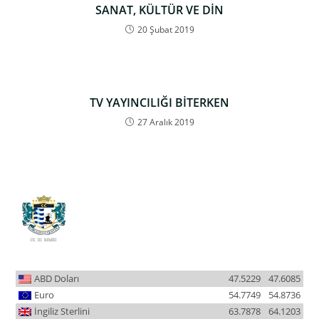
SANAT, KÜLTÜR VE DİN
20 Şubat 2019
TV YAYINCILIĞI BİTERKEN
27 Aralık 2019
ABD Doları
47.5229
47.6085
Euro
54.7749
54.8736
İngiliz Sterlini
63.7878
64.1203