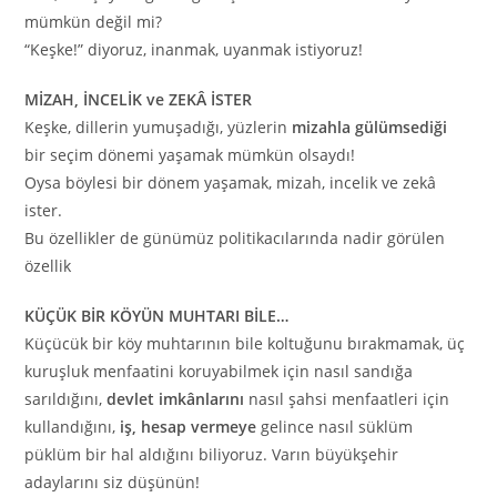
mümkün değil mi?
“Keşke!” diyoruz, inanmak, uyanmak istiyoruz!
MİZAH, İNCELİK ve ZEKÂ İSTER
Keşke, dillerin yumuşadığı, yüzlerin
mizahla gülümsediği
bir seçim dönemi yaşamak mümkün olsaydı!
Oysa böylesi bir dönem yaşamak, mizah, incelik ve zekâ
ister.
Bu özellikler de günümüz politikacılarında nadir görülen
özellik
KÜÇÜK BİR KÖYÜN MUHTARI BİLE…
Küçücük bir köy muhtarının bile koltuğunu bırakmamak, üç
kuruşluk menfaatini koruyabilmek için nasıl sandığa
sarıldığını,
devlet imkânlarını
nasıl şahsi menfaatleri için
kullandığını,
iş, hesap vermeye
gelince nasıl süklüm
püklüm bir hal aldığını biliyoruz. Varın büyükşehir
adaylarını siz düşünün!