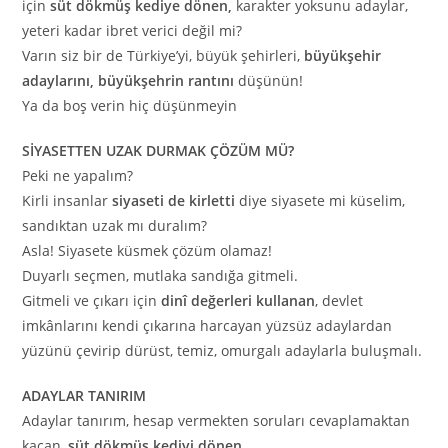
için
süt dökmüş kediye dönen,
karakter yoksunu adaylar,
yeteri kadar ibret verici değil mi?
Varın siz bir de Türkiye’yi, büyük şehirleri,
büyükşehir
adaylarını, büyükşehrin rantını
düşünün!
Ya da boş verin hiç düşünmeyin
SİYASETTEN UZAK DURMAK ÇÖZÜM MÜ?
Peki ne yapalım?
Kirli insanlar
siyaseti de kirletti
diye siyasete mi küselim,
sandıktan uzak mı duralım?
Asla! Siyasete küsmek çözüm olamaz!
Duyarlı seçmen, mutlaka sandığa gitmeli.
Gitmeli ve çıkarı için
dinî değerleri kullanan
, devlet
imkânlarını kendi çıkarına harcayan yüzsüz adaylardan
yüzünü çevirip dürüst, temiz, omurgalı adaylarla buluşmalı.
ADAYLAR TANIRIM
Adaylar tanırım, hesap vermekten soruları cevaplamaktan
kaçan,
süt dökmüş kediyi dönen
.