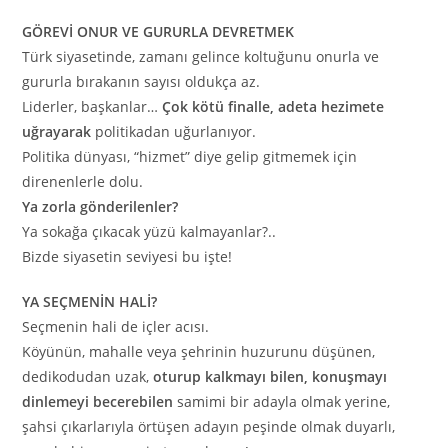
GÖREVİ ONUR VE GURURLA DEVRETMEK
Türk siyasetinde, zamanı gelince koltuğunu onurla ve
gururla bırakanın sayısı oldukça az.
Liderler, başkanlar…
Çok kötü finalle, adeta hezimete
uğrayarak
politikadan uğurlanıyor.
Politika dünyası, “hizmet” diye gelip gitmemek için
direnenlerle dolu.
Ya zorla gönderilenler?
Ya sokağa çıkacak yüzü kalmayanlar?..
Bizde siyasetin seviyesi bu işte!
YA SEÇMENİN HALİ?
Seçmenin hali de içler acısı.
Köyünün, mahalle veya şehrinin huzurunu düşünen,
dedikodudan uzak,
oturup kalkmayı bilen, konuşmayı
dinlemeyi becerebilen
samimi bir adayla olmak yerine,
şahsi çıkarlarıyla örtüşen adayın peşinde olmak duyarlı,