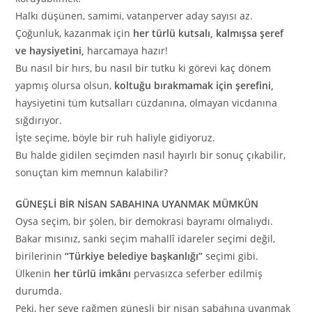
Halkı düşünen, samimi, vatanperver aday sayısı az.
Çoğunluk, kazanmak için
her türlü kutsalı, kalmışsa şeref
ve haysiyetini,
harcamaya hazır!
Bu nasıl bir hırs, bu nasıl bir tutku ki görevi kaç dönem
yapmış olursa olsun,
koltuğu bırakmamak için şerefini,
haysiyetini tüm kutsalları cüzdanına, olmayan vicdanına
sığdırıyor.
İşte seçime, böyle bir ruh haliyle gidiyoruz.
Bu halde gidilen seçimden nasıl hayırlı bir sonuç çıkabilir,
sonuçtan kim memnun kalabilir?
GÜNEŞLİ BİR NİSAN SABAHINA UYANMAK MÜMKÜN
Oysa seçim, bir şölen, bir demokrasi bayramı olmalıydı.
Bakar mısınız, sanki seçim mahallî idareler seçimi değil,
birilerinin
“Türkiye belediye başkanlığı”
seçimi gibi.
Ülkenin
her türlü imkânı
pervasızca seferber edilmiş
durumda.
Peki, her şeye rağmen güneşli bir nisan sabahına uyanmak