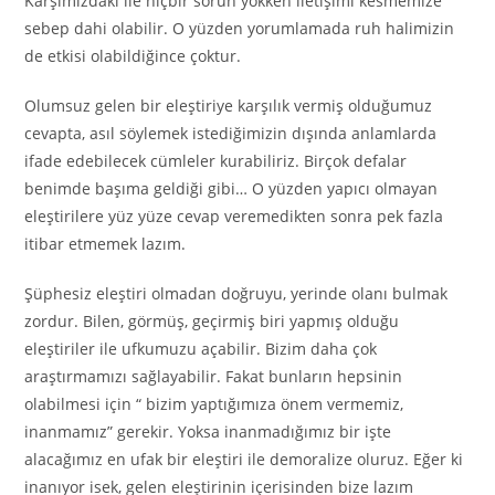
Karşımızdaki ile hiçbir sorun yokken iletişimi kesmemize
sebep dahi olabilir. O yüzden yorumlamada ruh halimizin
de etkisi olabildiğince çoktur.
Olumsuz gelen bir eleştiriye karşılık vermiş olduğumuz
cevapta, asıl söylemek istediğimizin dışında anlamlarda
ifade edebilecek cümleler kurabiliriz. Birçok defalar
benimde başıma geldiği gibi… O yüzden yapıcı olmayan
eleştirilere yüz yüze cevap veremedikten sonra pek fazla
itibar etmemek lazım.
Şüphesiz eleştiri olmadan doğruyu, yerinde olanı bulmak
zordur. Bilen, görmüş, geçirmiş biri yapmış olduğu
eleştiriler ile ufkumuzu açabilir. Bizim daha çok
araştırmamızı sağlayabilir. Fakat bunların hepsinin
olabilmesi için “ bizim yaptığımıza önem vermemiz,
inanmamız” gerekir. Yoksa inanmadığımız bir işte
alacağımız en ufak bir eleştiri ile demoralize oluruz. Eğer ki
inanıyor isek, gelen eleştirinin içerisinden bize lazım