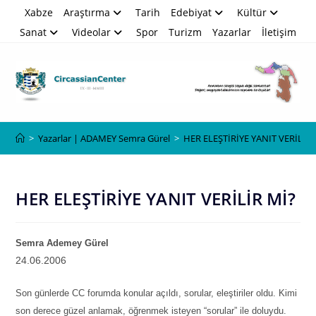
Skip
Xabze
Araştırma
Tarih
Edebiyat
Kültür
to
Sanat
Videolar
Spor
Turizm
Yazarlar
İletişim
content
Blog
>
Yazarlar | ADAMEY Semra Gürel
>
HER ELEŞTİRİYE YANIT VERİLİR 
HER ELEŞTİRİYE YANIT VERİLİR Mİ?
Semra Ademey
G
ürel
24.06.2006
Son günlerde CC forumda konular açıldı, sorular, eleştiriler oldu. Kimi
son derece güzel anlamak, öğrenmek isteyen “sorular” ile doluydu.