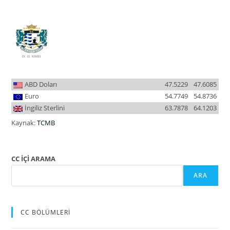
ABD Doları
47.5229
47.6085
Euro
54.7749
54.8736
İngiliz Sterlini
63.7878
64.1203
Kaynak:
TCMB
CC İÇİ ARAMA
ARA
CC BÖLÜMLERİ