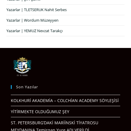
Yazarlar | TLETSERUK Nahit Serbes
Yazarlar | Wordum Müzeyyen
Yazarlar | YEMUZ Nevzat Tarakçı
Son Yazılar
KOLKHURİ AKADEMİA – COLCHİAN ACADEMY SÖYLEŞİSİ
YİTİRMEKTE OLDUĞUMUZ ŞEY
ST. PETERSBURG’DAKİ MARİİNSKİ TİYATROSU
MEYDANINA Temirqan Yure ADI VERİLDİ