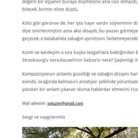
değerli bir eşyanın buraya düşmesine asla razı olmazdı,
bilecek, birinin eline düştü.
Kötü gibi görünse de, her işte hayır vardır söyleminin
diye sinirlenmiştim ama aksi olsaydı, bu pazarı görmeye
geçecek,
o kalabalıkta tabağın ayrıntısını farketmeyecek
Kızım ve kardeşim o sıra başka tezgahlara baktığından 
Strasbourg’u nere
,
Kocaeli’nin Gebze’si nere? Şaşkınlığı 
Kompozisyonun anlamlı güzelliği ve tabağın dizaynı hari
evinde, ocağında kalmasını anlatıyor şeklinde yorumlad
yazıdan bir anlam çıkaran olursa haberdar etmesini ric
M
ail adr
esim:
setuzer@gmail.com
Sevgi ve saygılarımla