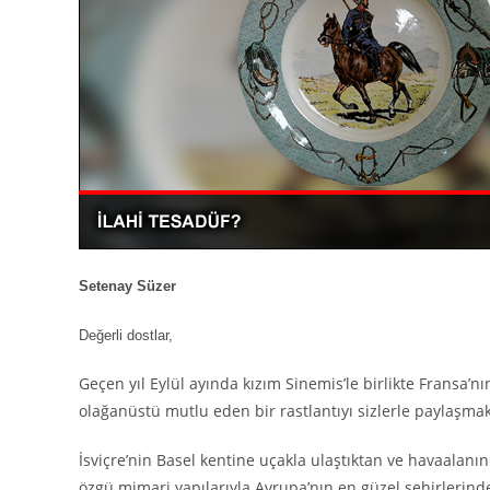
Setenay Süzer
Değerli dostlar,
Geçen yıl Eylül ayında kızım Sinemis’le birlikte Fransa’nı
olağanüstü mutlu eden bir rastlantıyı sizlerle paylaşmak
İsviçre’nin Basel kentine uçakla ulaştıktan ve havaalanın
özgü mimari yapılarıyla Avrupa’nın en güzel şehirlerind