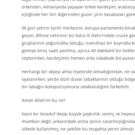
erkenden, Almanya
‘
da yaşayan erkek kardeşim, arabasıy
eşliğinde her biri diğerinden güzel, şirin kasabaları gör
İlk gün şehrin tarihi merkezini, Avrupa parlamento binal
geçen,
(Rhine nehrinin bir kolu) III Nehri’ndeki cruise ge
gruplarının yoğunlukta olduğu, inanılmaz bir kuyrukla ka
gemiye biniş saati yazılmış,
ayrıca 40 dakikalık bir bekl
söylenirken, kardeşimin hemen arka sokaktaki bit pazar
Herhangi bir objeyi alma niyetinde olmadığımdan, ne va
oyalanırken,
yerde dizili duvar tabaklarının olduğu böl
bir tabağın kompozisyonuna odaklandığımı farkettim.
Aman Allah’ım bu ne?
N
asıl bir tesadüf deyip büyük şaşkınlık, sevinç ve hey
mümkün değil, arkasındaki asma ipinin sararmışlığından
ülkede kullanılmış, ne şekilde bu tezgahta yerini almıştı