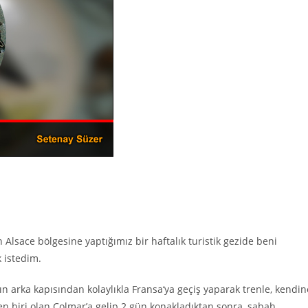
n Alsace bölgesine yaptığımız bir haftalık turistik gezide beni
 istedim.
ın arka kapısından kolaylıkla Fransa
‘
ya geçiş yaparak trenle, kendin
en biri olan Colmar’a gelip 2 gün konakladıktan sonra, sabah