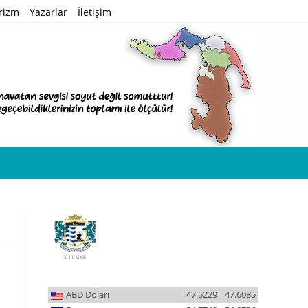
rizm
Yazarlar
İletişim
ABD Doları
47.5229
47.6085