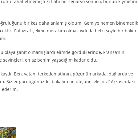
ruhu rahat etmemişti ki İlahi bir senaryo sonucu,
bunun kıymetini
 doğruluğunu bir kez daha anlamış oldum.
Gemiye hemen binemedik
cektik.
Fotograf çekme merakım olmasaydı da belki şöyle bir bakıp
tim.
bu olaya şahit olmamışlardı elimde gördüklerinde,
Fransa’nın
ile sevinçleri, en az benim yaşadığım kadar oldu.
kaydı. Ben, vatanı terkeden atlının, gözünün arkada, dağlarda ve
ım
.
Sizler gördüğünüzde, bakalım ne düşüneceksiniz? Arkasındaki
a ederim
.