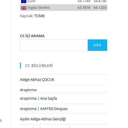
Euro
54.7749
54.8736
İngiliz Sterlini
63.7878
64.1203
Kaynak:
TCMB
CC İÇİ ARAMA
ARA
CC BÖLÜMLERİ
Adige-Abhaz ÇOCUK
Araştırma
Araştırma | Ana Sayfa
Araştırma | KAFFED Dosyası
Aydın Adige-Abhaz Gençliği
e