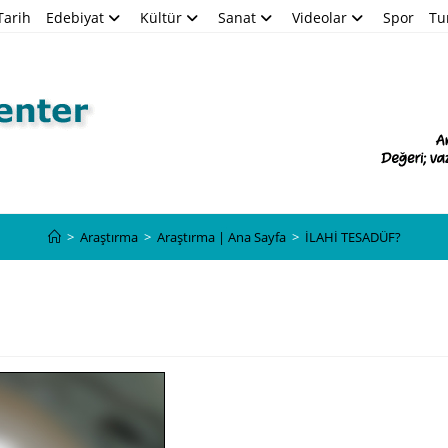
Tarih
Edebiyat
Kültür
Sanat
Videolar
Spor
Tu
Blog
>
Araştırma
>
Araştırma | Ana Sayfa
>
İLAHİ TESADÜF?