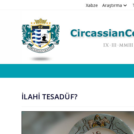
Skip
Xabze
Araştırma
to
content
İLAHİ TESADÜF?