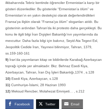
ilkbaharında Tebriz kentinde öğrenciler Ermenistan’a karşı bir
gösteri düzenlediler. Bu gösteride “Ermenistan’a ölüm” ve
Ermenistan’ın en yakın destekçisi olarak değerlendirdikleri
Fransa’ya ilişkin olarak “Fransa’ya ölüm” sloganları atıldı. Bu
gösterinin ardından Tahran’da iki protesto daha gerçekleşti. Bu
konu ile ilgili bilgi İran Dışişleri Bakanlığı’nın yayımlarında da
mevcuttur. Daha fazla bilgi için bakınız, Seyid Ata Tegevi Esl,
Jeopolitik Cedide İran, Yayınevi bilinmiyor, Tahran, 1379,
ss.159-160-161
9)
İran’da yayımlanan kitap ve bildirilerde Karabağ Azerbaycan
toprağı içinde yer almaktadır. Bkz. Behnaz Esedi Kiya,
Azerbaycan, Tahran, İran Dış İşleri Bakanlığı,1374 , s.128
10)
Esedi Kiya, Azerbaycan, s.128
11)
Cumhuriye-İslami, 28 Haziran 1993
12)
Meksud Rencber, Molahezat Emniyeti… , s.212
Facebook
Twitter
Email