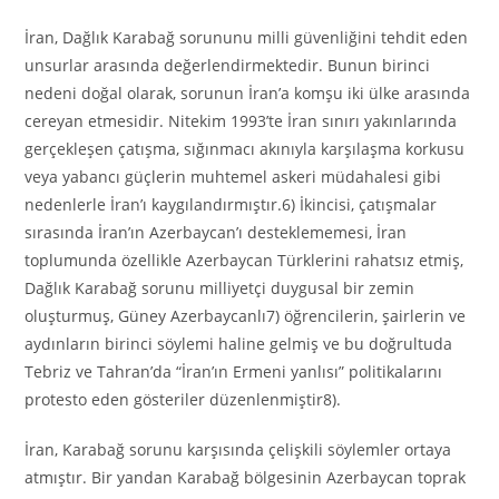
İran, Dağlık Karabağ sorununu milli güvenliğini tehdit eden
unsurlar arasında değerlendirmektedir. Bunun birinci
nedeni doğal olarak, sorunun İran’a komşu iki ülke arasında
cereyan etmesidir. Nitekim 1993’te İran sınırı yakınlarında
gerçekleşen çatışma, sığınmacı akınıyla karşılaşma korkusu
veya yabancı güçlerin muhtemel askeri müdahalesi gibi
nedenlerle İran’ı kaygılandırmıştır.6) İkincisi, çatışmalar
sırasında İran’ın Azerbaycan’ı desteklememesi, İran
toplumunda özellikle Azerbaycan Türklerini rahatsız etmiş,
Dağlık Karabağ sorunu milliyetçi duygusal bir zemin
oluşturmuş, Güney Azerbaycanlı7) öğrencilerin, şairlerin ve
aydınların birinci söylemi haline gelmiş ve bu doğrultuda
Tebriz ve Tahran’da “İran’ın Ermeni yanlısı” politikalarını
protesto eden gösteriler düzenlenmiştir8).
İran, Karabağ sorunu karşısında çelişkili söylemler ortaya
atmıştır. Bir yandan Karabağ bölgesinin Azerbaycan toprak