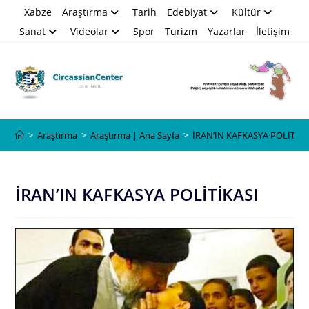
Skip
Xabze
Araştırma
Tarih
Edebiyat
Kültür
to
Sanat
Videolar
Spor
Turizm
Yazarlar
İletişim
content
Blog
>
Araştırma
>
Araştırma | Ana Sayfa
>
İRAN’IN KAFKASYA POLİTİKA
İRAN’IN KAFKASYA POLİTİKASI