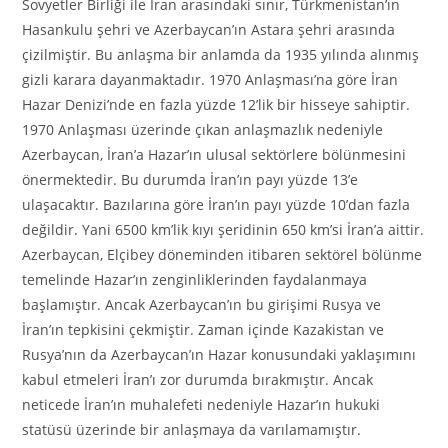
Sovyetler Birliği ile İran arasındaki sınır, Türkmenistan’ın
Hasankulu şehri ve Azerbaycan’ın Astara şehri arasında
çizilmiştir. Bu anlaşma bir anlamda da 1935 yılında alınmış
gizli karara dayanmaktadır. 1970 Anlaşması’na göre İran
Hazar Denizi’nde en fazla yüzde 12’lik bir hisseye sahiptir.
1970 Anlaşması üzerinde çıkan anlaşmazlık nedeniyle
Azerbaycan, İran’a Hazar’ın ulusal sektörlere bölünmesini
önermektedir. Bu durumda İran’ın payı yüzde 13’e
ulaşacaktır. Bazılarına göre İran’ın payı yüzde 10’dan fazla
değildir. Yani 6500 km’lik kıyı şeridinin 650 km’si İran’a aittir.
Azerbaycan, Elçibey döneminden itibaren sektörel bölünme
temelinde Hazar’ın zenginliklerinden faydalanmaya
başlamıştır. Ancak Azerbaycan’ın bu girişimi Rusya ve
İran’ın tepkisini çekmiştir. Zaman içinde Kazakistan ve
Rusya’nın da Azerbaycan’ın Hazar konusundaki yaklaşımını
kabul etmeleri İran’ı zor durumda bırakmıştır. Ancak
neticede İran’ın muhalefeti nedeniyle Hazar’ın hukuki
statüsü üzerinde bir anlaşmaya da varılamamıştır.