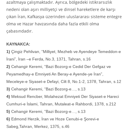
azaltmaya çalışmaktadır. Ayrıca, bölgedeki istikrarsızlık
nedeni olan aşırı milliyetçi ve dinsel hareketlere de karşı
çıkan İran, Kafkasya üzerinden uluslararası sisteme entegre
olma ve Hazar havzasında daha fazla etkili olma
çabasındadır.
KAYNAKCA:
1)
Çingiz Pehlivan, “Milliyet, Mezheb ve Ayendeye Temeddon-e
İrani”, İran –e Ferda, No.3, 1371, Tahran, s.16
2)
Cehangir Keremi, “Bazi Bozorg-e Cedid Der Gefgaz ve
Peyamedhay-e Emniyeti An Beray-e Ayende-ye İran”,
Meceleye-e Siyaset-e Defayi, Cilt 8, No.1-2, 1378, Tahran, s.12
3)
Cehangir Keremi, “Bazi Bozorg-e…, s.13
4)
Meksud Rencber, Molahezat Emniyeti Der Siyaset-e Hareci
Cumhuri-e İslami, Tahran, Mutaleat-e Rahbordi, 1378, s.212
5)
Cehangir Keremi, “Bazi Bozorg-e…, s.13
6)
Edmond Herzik, İran ve Hoze Cenubi-e Şorevi-e
Sabeg,Tahran, Merkez, 1375, s.46