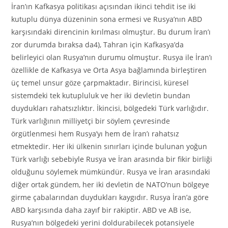
İran’ın Kafkasya politikası açısından ikinci tehdit ise iki
kutuplu dünya düzeninin sona ermesi ve Rusya’nın ABD
karşısındaki direncinin kırılması olmuştur. Bu durum İran’ı
zor durumda bıraksa da4), Tahran için Kafkasya’da
belirleyici olan Rusya’nın durumu olmuştur. Rusya ile İran’ı
özellikle de Kafkasya ve Orta Asya bağlamında birleştiren
üç temel unsur göze çarpmaktadır. Birincisi, küresel
sistemdeki tek kutupluluk ve her iki devletin bundan
duydukları rahatsızlıktır. İkincisi, bölgedeki Türk varlığıdır.
Türk varlığının milliyetçi bir söylem çevresinde
örgütlenmesi hem Rusya’yı hem de İran’ı rahatsız
etmektedir. Her iki ülkenin sınırları içinde bulunan yoğun
Türk varlığı sebebiyle Rusya ve İran arasında bir fikir birliği
olduğunu söylemek mümkündür. Rusya ve İran arasındaki
diğer ortak gündem, her iki devletin de NATO’nun bölgeye
girme çabalarından duydukları kaygıdır. Rusya İran’a göre
ABD karşısında daha zayıf bir rakiptir. ABD ve AB ise,
Rusya’nın bölgedeki yerini doldurabilecek potansiyele