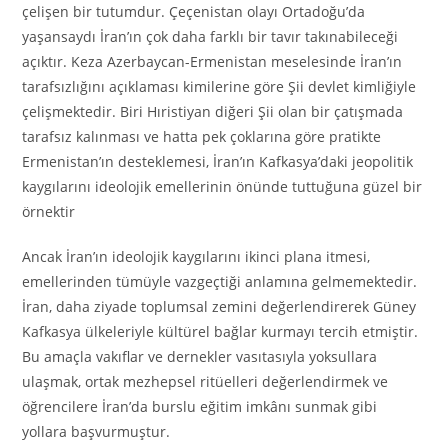
çelişen bir tutumdur. Çeçenistan olayı Ortadoğu’da
yaşansaydı İran’ın çok daha farklı bir tavır takınabileceği
açıktır. Keza Azerbaycan-Ermenistan meselesinde İran’ın
tarafsızlığını açıklaması kimilerine göre Şii devlet kimliğiyle
çelişmektedir. Biri Hıristiyan diğeri Şii olan bir çatışmada
tarafsız kalınması ve hatta pek çoklarına göre pratikte
Ermenistan’ın desteklemesi, İran’ın Kafkasya’daki jeopolitik
kaygılarını ideolojik emellerinin önünde tuttuğuna güzel bir
örnektir
Ancak İran’ın ideolojik kaygılarını ikinci plana itmesi,
emellerinden tümüyle vazgeçtiği anlamına gelmemektedir.
İran, daha ziyade toplumsal zemini değerlendirerek Güney
Kafkasya ülkeleriyle kültürel bağlar kurmayı tercih etmiştir.
Bu amaçla vakıflar ve dernekler vasıtasıyla yoksullara
ulaşmak, ortak mezhepsel ritüelleri değerlendirmek ve
öğrencilere İran’da burslu eğitim imkânı sunmak gibi
yollara başvurmuştur.