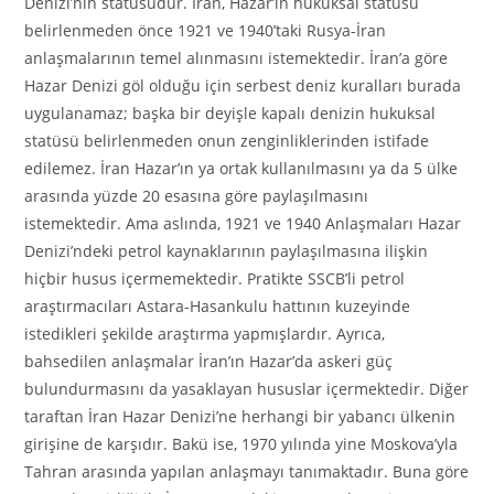
Denizi’nin statüsüdür. İran, Hazar’ın hukuksal statüsü
belirlenmeden önce 1921 ve 1940’taki Rusya-İran
anlaşmalarının temel alınmasını istemektedir. İran’a göre
Hazar Denizi göl olduğu için serbest deniz kuralları burada
uygulanamaz; başka bir deyişle kapalı denizin hukuksal
statüsü belirlenmeden onun zenginliklerinden istifade
edilemez. İran Hazar’ın ya ortak kullanılmasını ya da 5 ülke
arasında yüzde 20 esasına göre paylaşılmasını
istemektedir. Ama aslında, 1921 ve 1940 Anlaşmaları Hazar
Denizi’ndeki petrol kaynaklarının paylaşılmasına ilişkin
hiçbir husus içermemektedir. Pratikte SSCB’li petrol
araştırmacıları Astara-Hasankulu hattının kuzeyinde
istedikleri şekilde araştırma yapmışlardır. Ayrıca,
bahsedilen anlaşmalar İran’ın Hazar’da askeri güç
bulundurmasını da yasaklayan hususlar içermektedir. Diğer
taraftan İran Hazar Denizi’ne herhangi bir yabancı ülkenin
girişine de karşıdır. Bakü ise, 1970 yılında yine Moskova’yla
Tahran arasında yapılan anlaşmayı tanımaktadır. Buna göre