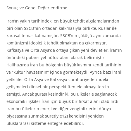
Sonuç ve Genel Değerlendirme
İran’ın yakın tarihindeki en büyük tehdit algılamalarından
biri olan SSCB’nin ortadan kalkmasıyla birlikte, Ruslar ile
karasal temas kalmamıştır. SSCB’nin çöküşü aynı zamanda
komünizmi ideolojik tehdit olmaktan da çıkarmıştır.
Kafkasya ve Orta Asya’da ortaya çıkan yeni devletler, İran’ın
önündeki potansiyel nüfuz alanı olarak belirmiştir.
Halihazırda İran bu bölgenin büyük kısmını kendi tarihinin
ve “kültür havzasının” içinde görmekteydi. Ayrıca bazı İranlı
yetkililer Orta Asya ve Kafkasya cumhuriyetlerindeki
gelişmeleri dinsel bir perspektiften ele almayı tercih
etmişti. Ancak şurası kesindir ki, bu ülkelerle sağlanacak
ekonomik ilişkiler İran için büyük bir fırsat alanı olabilirdi.
İran bu ülkelerin enerji ve diğer zenginliklerini dünya
piyasasına sunmak suretiyle12) kendisini yeniden
uluslararası sisteme entegre edebilirdi.