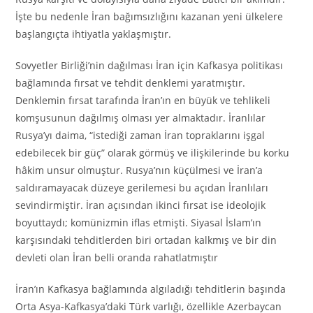
İşte bu nedenle İran bağımsızlığını kazanan yeni ülkelere
başlangıçta ihtiyatla yaklaşmıştır.
Sovyetler Birliği’nin dağılması İran için Kafkasya politikası
bağlamında fırsat ve tehdit denklemi yaratmıştır.
Denklemin fırsat tarafında İran’ın en büyük ve tehlikeli
komşusunun dağılmış olması yer almaktadır. İranlılar
Rusya’yı daima, “istediği zaman İran topraklarını işgal
edebilecek bir güç” olarak görmüş ve ilişkilerinde bu korku
hâkim unsur olmuştur. Rusya’nın küçülmesi ve İran’a
saldıramayacak düzeye gerilemesi bu açıdan İranlıları
sevindirmiştir. İran açısından ikinci fırsat ise ideolojik
boyuttaydı; komünizmin iflas etmişti. Siyasal İslam’ın
karşısındaki tehditlerden biri ortadan kalkmış ve bir din
devleti olan İran belli oranda rahatlatmıştır
İran’ın Kafkasya bağlamında algıladığı tehditlerin başında
Orta Asya-Kafkasya’daki Türk varlığı, özellikle Azerbaycan