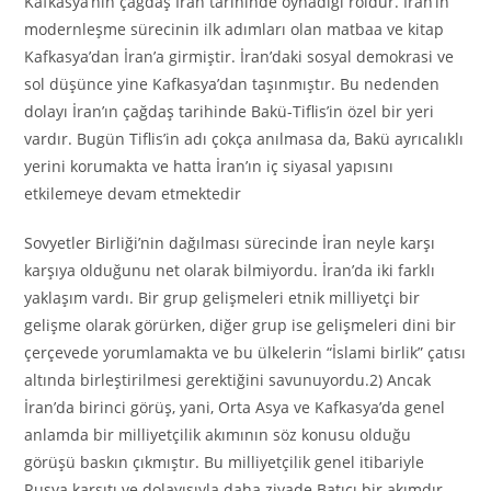
Kafkasya’nın çağdaş İran tarihinde oynadığı roldür. İran’ın
modernleşme sürecinin ilk adımları olan matbaa ve kitap
Kafkasya’dan İran’a girmiştir. İran’daki sosyal demokrasi ve
sol düşünce yine Kafkasya’dan taşınmıştır. Bu nedenden
dolayı İran’ın çağdaş tarihinde Bakü-Tiflis’in özel bir yeri
vardır. Bugün Tiflis’in adı çokça anılmasa da, Bakü ayrıcalıklı
yerini korumakta ve hatta İran’ın iç siyasal yapısını
etkilemeye devam etmektedir
Sovyetler Birliği’nin dağılması sürecinde İran neyle karşı
karşıya olduğunu net olarak bilmiyordu. İran’da iki farklı
yaklaşım vardı. Bir grup gelişmeleri etnik milliyetçi bir
gelişme olarak görürken, diğer grup ise gelişmeleri dini bir
çerçevede yorumlamakta ve bu ülkelerin “İslami birlik” çatısı
altında birleştirilmesi gerektiğini savunuyordu.2) Ancak
İran’da birinci görüş, yani, Orta Asya ve Kafkasya’da genel
anlamda bir milliyetçilik akımının söz konusu olduğu
görüşü baskın çıkmıştır. Bu milliyetçilik genel itibariyle
Rusya karşıtı ve dolayısıyla daha ziyade Batıcı bir akımdır.