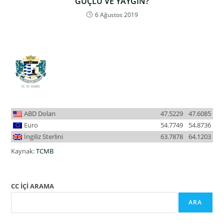
GÜÇLÜ VE YAYGIN?
6 Ağustos 2019
ABD Doları
47.5229
47.6085
Euro
54.7749
54.8736
İngiliz Sterlini
63.7878
64.1203
Kaynak:
TCMB
CC İÇİ ARAMA
ARA