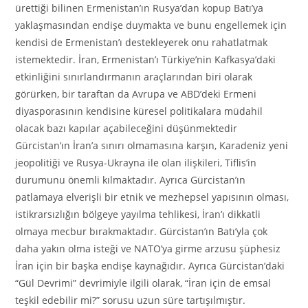
ürettiği bilinen Ermenistan’ın Rusya’dan kopup Batı’ya
yaklaşmasından endişe duymakta ve bunu engellemek için
kendisi de Ermenistan’ı destekleyerek onu rahatlatmak
istemektedir. İran, Ermenistan’ı Türkiye’nin Kafkasya’daki
etkinliğini sınırlandırmanın araçlarından biri olarak
görürken, bir taraftan da Avrupa ve ABD’deki Ermeni
diyasporasının kendisine küresel politikalara müdahil
olacak bazı kapılar açabileceğini düşünmektedir
Gürcistan’ın İran’a sınırı olmamasına karşın, Karadeniz yeni
jeopolitiği ve Rusya-Ukrayna ile olan ilişkileri, Tiflis’in
durumunu önemli kılmaktadır. Ayrıca Gürcistan’ın
patlamaya elverişli bir etnik ve mezhepsel yapısının olması,
istikrarsızlığın bölgeye yayılma tehlikesi, İran’ı dikkatli
olmaya mecbur bırakmaktadır. Gürcistan’ın Batı’yla çok
daha yakın olma isteği ve NATO’ya girme arzusu şüphesiz
İran için bir başka endişe kaynağıdır. Ayrıca Gürcistan’daki
“Gül Devrimi” devrimiyle ilgili olarak, “İran için de emsal
teşkil edebilir mi?” sorusu uzun süre tartışılmıştır.