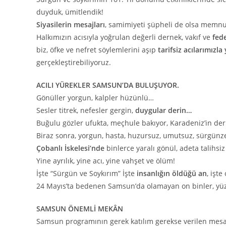
duyduk, ümitlendik!
Siyasilerin mesajları
, samimiyeti şüpheli de olsa memnun
Halkımızın acısıyla yoğrulan değerli dernek, vakıf ve
fed
biz, öfke ve nefret söylemlerini aşıp
tarifsiz acılarımızla
gerçekleştirebiliyoruz.
ACILI YÜREKLER SAMSUN’DA BULUŞUYOR.
Gönüller yorgun, kalpler hüzünlü…
Sesler titrek, nefesler gergin,
duygular derin…
Buğulu gözler ufukta, meçhule bakıyor, Karadeniz’in deri
Biraz sonra, yorgun, hasta, huzursuz, umutsuz, sürgünz
Çobanlı İskelesi’nde
binlerce yaralı gönül, adeta talihsiz
Yine ayrılık, yine acı, yine vahşet ve ölüm!
İşte “Sürgün ve Soykırım” İşte
insanlığın öldüğü an
, işt
24 Mayıs’ta bedenen Samsun’da olamayan on binler, yüz
SAMSUN ÖNEMLİ MEKÂN
Samsun programının gerek katılım gerekse verilen mesaj