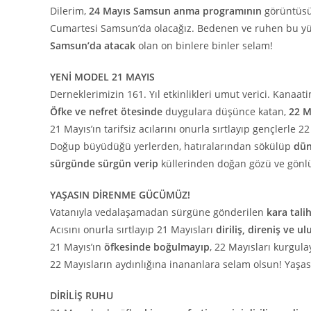
Dilerim,
24 Mayıs Samsun anma programının
görüntüsü 
Cumartesi Samsun’da olacağız. Bedenen ve ruhen bu yür
Samsun’da atacak
olan on binlere binler selam!
YENİ MODEL 21 MAYIS
Derneklerimizin 161. Yıl etkinlikleri umut verici. Kana
Öfke ve nefret ötesinde
duygulara düşünce katan,
22 M
21 Mayıs’ın tarifsiz acılarını onurla sırtlayıp gençlerle 
Doğup büyüdüğü yerlerden, hatıralarından sökülüp
dün
sürgünde sürgün verip
küllerinden doğan gözü ve gönlü
YAŞASIN DİRENME GÜCÜMÜZ!
Vatanıyla vedalaşamadan sürgüne gönderilen
kara talih
Acısını onurla sırtlayıp 21 Mayısları
diriliş, direniş ve 
21 Mayıs’ın
öfkesinde boğulmayıp
, 22 Mayısları kurgula
22 Mayısların aydınlığına inananlara selam olsun! Yaşa
DİRİLİŞ RUHU