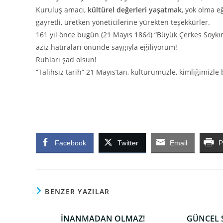
Kuruluş amacı,
kültürel değerleri yaşatmak
, yok olma e
gayretli, üretken yöneticilerine yürekten teşekkürler.
161 yıl önce bugün (21 Mayıs 1864) “Büyük Çerkes Soyk
aziz hatıraları önünde saygıyla eğiliyorum!
Ruhları şad olsun!
“Talihsiz tarih” 21 Mayıs’tan, kültürümüzle, kimliğimizl
Facebook
Twitter
Email
P
BENZER YAZILAR
İNANMADAN OLMAZ!
GÜNCEL S