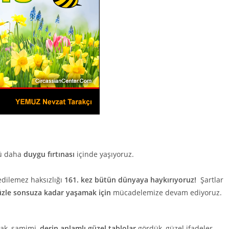
nü daha
duygu fırtınası
içinde yaşıyoruz.
edilemez haksızlığı
161. kez bütün dünyaya haykırıyoruz!
Şartlar
üzle sonsuza kadar yaşamak için
mücadelemize devam ediyoruz.
cak, samimi,
derin anlamlı güzel tablolar
gördük, güzel ifadeler