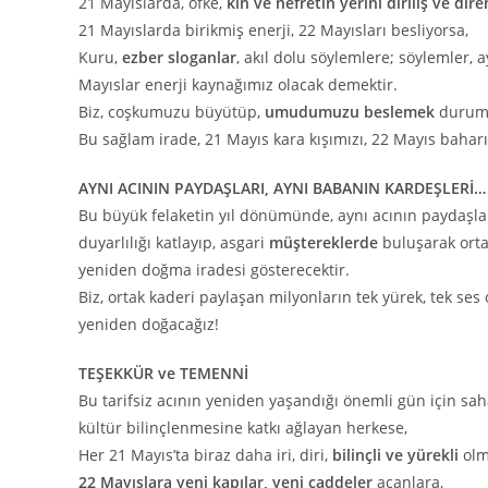
21 Mayıslarda, öfke,
kin ve nefretin yerini diriliş ve dire
21 Mayıslarda birikmiş enerji, 22 Mayısları besliyorsa,
Kuru,
ezber sloganlar
, akıl dolu söylemlere; söylemler
Mayıslar enerji kaynağımız olacak demektir.
Biz, coşkumuzu büyütüp,
umudumuzu beslemek
durum
Bu sağlam irade, 21 Mayıs kara kışımızı, 22 Mayıs baharı
AYNI ACININ PAYDAŞLARI, AYNI BABANIN KARDEŞLERİ…
Bu büyük felaketin yıl dönümünde, aynı acının paydaşlar
duyarlılığı katlayıp, asgari
müştereklerde
buluşarak orta
yeniden doğma iradesi gösterecektir.
Biz, ortak kaderi paylaşan milyonların tek yürek, tek ses
yeniden doğacağız!
TEŞEKKÜR ve TEMENNİ
Bu tarifsiz acının yeniden yaşandığı önemli gün için sa
kültür bilinçlenmesine katkı ağlayan herkese,
Her 21 Mayıs’ta biraz daha iri, diri,
bilinçli ve yürekli
olm
22 Mayıslara yeni kapılar, yeni caddeler
açanlara,