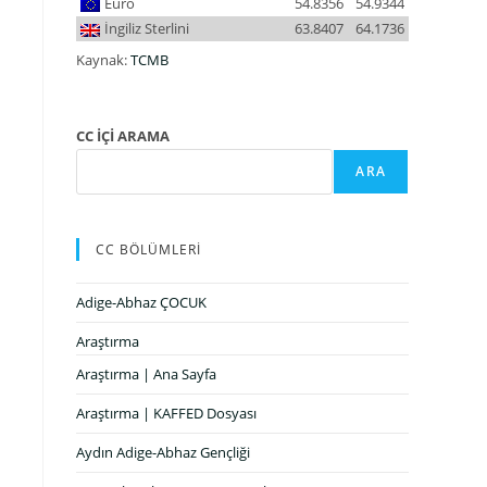
Euro
54.8356
54.9344
İngiliz Sterlini
63.8407
64.1736
Kaynak:
TCMB
CC İÇİ ARAMA
ARA
CC BÖLÜMLERİ
Adige-Abhaz ÇOCUK
Araştırma
Araştırma | Ana Sayfa
Araştırma | KAFFED Dosyası
Aydın Adige-Abhaz Gençliği