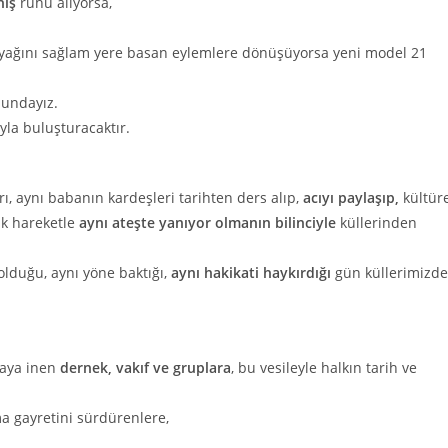
niş
ruhu alıyorsa,
, ayağını sağlam yere basan eylemlere dönüşüyorsa yeni model 21
undayız.
yla buluşturacaktır.
ı, aynı babanın kardeşleri tarihten ders alıp,
acıyı paylaşıp,
kültür
k hareketle
aynı ateşte yanıyor olmanın bilinciyle
küllerinden
 olduğu, aynı yöne baktığı,
aynı hakikati haykırdığı
gün küllerimizd
haya inen
dernek, vakıf ve gruplara
, bu vesileyle halkın tarih ve
a gayretini sürdürenlere,