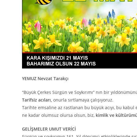
YEMUZ Nevzat Tarakçı
“Büyük Çerkes Sürgün ve Soykırımı” nın bir yıldönümü
Tarifsiz acıları,
onurla sırtlamaya çalışıyoruz.
Tarihte emsaline az rastlanan bu büyük acıyı, bu kabul 
ne kadar olumsuz olursa olsun, biz,
kimlik ve kültürüm
GELİŞMELER UMUT VERİCİ
Sürgün ve soykırımın 161. Yıl dönümü etkinliklerinde sı