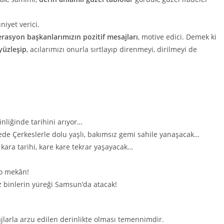
iyet verici.
erasyon başkanlarımızın pozitif mesajları
, motive edici. Demek ki
 yüzleşip
, acılarımızı onurla sırtlayıp direnmeyi, dirilmeyi de
nliğinde tarihini arıyor…
ede Çerkeslerle dolu yaşlı, bakımsız gemi sahile yanaşacak…
 kara tarihi, kare kare tekrar yaşayacak…
e o mekân!
 binlerin yüreği Samsun’da atacak!
larla arzu edilen derinlikte olması temennimdir.