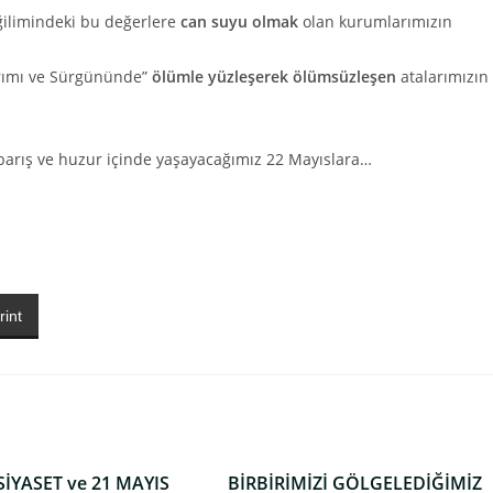
ğilimindeki bu değerlere
can suyu olmak
olan kurumlarımızın
ırımı ve Sürgününde”
ölümle yüzleşerek ölümsüzleşen
atalarımızın
e barış ve huzur içinde yaşayacağımız 22 Mayıslara…
rint
İYASET ve 21 MAYIS
BİRBİRİMİZİ GÖLGELEDİĞİMİZ