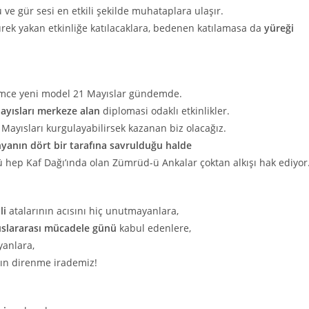
ve gür sesi en etkili şekilde muhataplara ulaşır.
ek yakan etkinliğe katılacaklara, bedenen katılamasa da
yüreği
atimce yeni model 21 Mayıslar gündemde.
ayısları merkeze alan
diplomasi odaklı etkinlikler.
22 Mayısları kurgulayabilirsek kazanan biz olacağız.
yanın dört bir tarafına savrulduğu halde
 hep Kaf Dağı’ında olan Zümrüd-ü Ankalar çoktan alkışı hak ediyor
li
atalarının acısını hiç unutmayanlara,
uluslararası mücadele günü
kabul edenlere,
yanlara,
sın direnme irademiz!