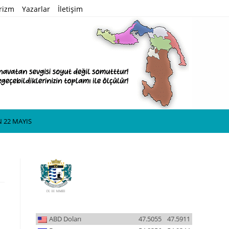
rizm
Yazarlar
İletişim
 22 MAYIS
ABD Doları
47.5055
47.5911