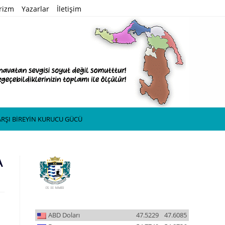
rizm
Yazarlar
İletişim
RŞI BİREYİN KURUCU GÜCÜ
A
ABD Doları
47.5229
47.6085