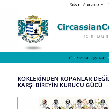
Skip
Xabze
Araştırma
to
content
>
Yazarlar | Ayşe Nart
>
KÖKLERİNDEN KOPANLAR DEĞİL
KARŞI BİREYİN KURUCU GÜCÜ