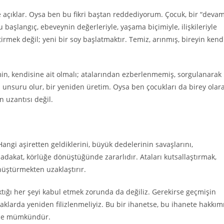
 açıklar. Oysa ben bu fikri baştan reddediyorum. Çocuk, bir “deva
u başlangıç, ebeveynin değerleriyle, yaşama biçimiyle, ilişkileriyle
irmek değil; yeni bir soy başlatmaktır. Temiz, arınmış, bireyin kend
min, kendisine ait olmalı; atalarından ezberlenmemiş, sorgulanarak
 unsuru olur, bir yeniden üretim. Oysa ben çocukları da birey olar
 uzantısı değil.
Hangi aşiretten geldiklerini, büyük dedelerinin savaşlarını,
adakat, körlüğe dönüştüğünde zararlıdır. Ataları kutsallaştırmak,
üştürmekten uzaklaştırır.
tığı her şeyi kabul etmek zorunda da değiliz. Gerekirse geçmişin
praklarda yeniden filizlenmeliyiz. Bu bir ihanetse, bu ihanete hakkım
iyle mümkündür.