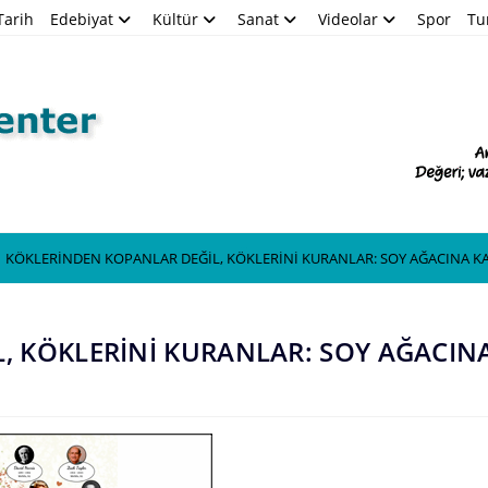
Tarih
Edebiyat
Kültür
Sanat
Videolar
Spor
Tu
Blog
KÖKLERİNDEN KOPANLAR DEĞİL, KÖKLERİNİ KURANLAR: SOY AĞACINA KA
, KÖKLERİNİ KURANLAR: SOY AĞACIN