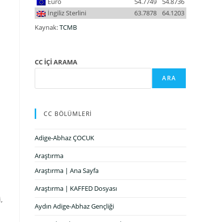
Euro
54.7749
54.8736
İngiliz Sterlini
63.7878
64.1203
Kaynak:
TCMB
CC İÇİ ARAMA
ARA
CC BÖLÜMLERİ
Adige-Abhaz ÇOCUK
Araştırma
Araştırma | Ana Sayfa
Araştırma | KAFFED Dosyası
,
Aydın Adige-Abhaz Gençliği