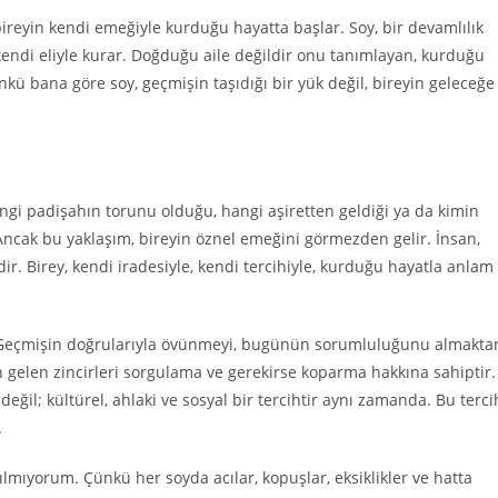
bireyin kendi emeğiyle kurduğu hayatta başlar. Soy, bir devamlılık
 kendi eliyle kurar. Doğduğu aile değildir onu tanımlayan, kurduğu
çünkü bana göre soy, geçmişin taşıdığı bir yük değil, bireyin geleceğe
angi padişahın torunu olduğu, hangi aşiretten geldiği ya da kimin
 Ancak bu yaklaşım, bireyin öznel emeğini görmezden gelir. İnsan,
dir. Birey, kendi iradesiyle, kendi tercihiyle, kurduğu hayatla anlam
r. Geçmişin doğrularıyla övünmeyi, bugünün sorumluluğunu almakta
en gelen zincirleri sorgulama ve gerekirse koparma hakkına sahiptir.
eğil; kültürel, ahlaki ve sosyal bir tercihtir aynı zamanda. Bu terci
.
ılmıyorum. Çünkü her soyda acılar, kopuşlar, eksiklikler ve hatta