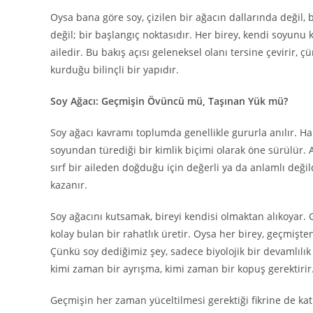
Oysa bana göre soy, çizilen bir ağacın dallarında değil, 
değil; bir başlangıç noktasıdır. Her birey, kendi soyunu
ailedir. Bu bakış açısı geleneksel olanı tersine çevirir, 
kurduğu bilinçli bir yapıdır.
Soy Ağacı: Geçmişin Övüncü mü, Taşınan Yük mü?
Soy ağacı kavramı toplumda genellikle gururla anılır. H
soyundan türediği bir kimlik biçimi olarak öne sürülür.
sırf bir aileden doğduğu için değerli ya da anlamlı değil
kazanır.
Soy ağacını kutsamak, bireyi kendisi olmaktan alıkoya
kolay bulan bir rahatlık üretir. Oysa her birey, geçmişt
Çünkü soy dediğimiz şey, sadece biyolojik bir devamlılık d
kimi zaman bir ayrışma, kimi zaman bir kopuş gerektirir
Geçmişin her zaman yüceltilmesi gerektiği fikrine de kat