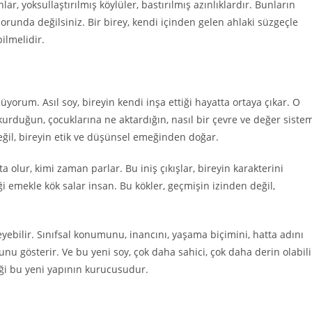
r, yoksullaştırılmış köylüler, bastırılmış azınlıklardır. Bunların
zorunda değilsiniz. Bir birey, kendi içinden gelen ahlaki süzgeçle
ilmelidir.
üyorum. Asıl soy, bireyin kendi inşa ettiği hayatta ortaya çıkar. O
kurduğun, çocuklarına ne aktardığın, nasıl bir çevre ve değer siste
değil, bireyin etik ve düşünsel emeğinden doğar.
lur, kimi zaman parlar. Bu iniş çıkışlar, bireyin karakterini
ği emekle kök salar insan. Bu kökler, geçmişin izinden değil,
ebilir. Sınıfsal konumunu, inancını, yaşama biçimini, hatta adını
nu gösterir. Ve bu yeni soy, çok daha sahici, çok daha derin olabili
diği bu yeni yapının kurucusudur.