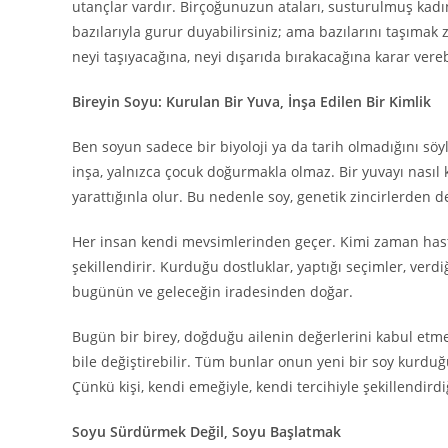
utançlar vardır. Birçoğunuzun ataları, susturulmuş kadınla
bazılarıyla gurur duyabilirsiniz; ama bazılarını taşımak 
neyi taşıyacağına, neyi dışarıda bırakacağına karar vereb
Bireyin Soyu: Kurulan Bir Yuva, İnşa Edilen Bir Kimlik
Ben soyun sadece bir biyoloji ya da tarih olmadığını söyl
inşa, yalnızca çocuk doğurmakla olmaz. Bir yuvayı nasıl 
yarattığınla olur. Bu nedenle soy, genetik zincirlerden 
Her insan kendi mevsimlerinden geçer. Kimi zaman hasta o
şekillendirir. Kurduğu dostluklar, yaptığı seçimler, verdi
bugünün ve geleceğin iradesinden doğar.
Bugün bir birey, doğduğu ailenin değerlerini kabul etmey
bile değiştirebilir. Tüm bunlar onun yeni bir soy kurduğu
Çünkü kişi, kendi emeğiyle, kendi tercihiyle şekillendir
Soyu Sürdürmek Değil, Soyu Başlatmak