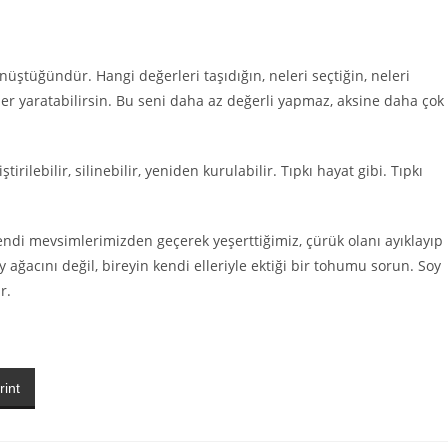
ştüğündür. Hangi değerleri taşıdığın, neleri seçtiğin, neleri
kler yaratabilirsin. Bu seni daha az değerli yapmaz, aksine daha çok
tirilebilir, silinebilir, yeniden kurulabilir. Tıpkı hayat gibi. Tıpkı
di mevsimlerimizden geçerek yeşerttiğimiz, çürük olanı ayıklayıp
y ağacını değil, bireyin kendi elleriyle ektiği bir tohumu sorun. Soy
r.
rint