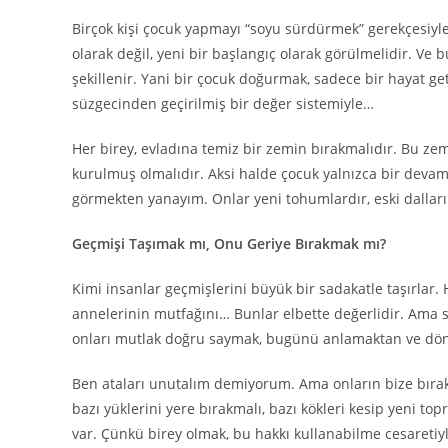
Birçok kişi çocuk yapmayı “soyu sürdürmek” gerekçesiyle
olarak değil, yeni bir başlangıç olarak görülmelidir. Ve b
şekillenir. Yani bir çocuk doğurmak, sadece bir hayat get
süzgecinden geçirilmiş bir değer sistemiyle…
Her birey, evladına temiz bir zemin bırakmalıdır. Bu ze
kurulmuş olmalıdır. Aksi halde çocuk yalnızca bir devam
görmekten yanayım. Onlar yeni tohumlardır, eski dalların
Geçmişi Taşımak mı, Onu Geriye Bırakmak mı?
Kimi insanlar geçmişlerini büyük bir sadakatle taşırlar. 
annelerinin mutfağını… Bunlar elbette değerlidir. Ama s
onları mutlak doğru saymak, bugünü anlamaktan ve dön
Ben ataları unutalım demiyorum. Ama onların bize bırak
bazı yüklerini yere bırakmalı, bazı kökleri kesip yeni to
var. Çünkü birey olmak, bu hakkı kullanabilme cesaret