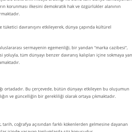
kların korunması ilkesini demokratik hak ve özgürlükler alanının
ırmaktadır.
e tüketici davranışını etkileyerek, dünya çapında kültürel
uluslararası sermayenin egemenliği, bir yandan “marka cazibesi”,
i yoluyla, tüm dünyayı benzer davranış kalıpları içine sokmaya yan
lamaktadır.
azlığı ortadadır. Bu çerçevede, bütün dünyayı etkileyen bu oluşumun
ın ve güncelliğin bir gerekliliği olarak ortaya çıkmaktadır.
rk, tarih, coğrafya açısından farklı kökenlerden gelmesine dayanan
ınırlar içinde yaşayan toplumlarda söz konusudur.