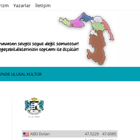
rizm
Yazarlar
İletişim
SİNDE ULUSAL KÜLTÜR
ABD Doları
47.5229
47.6085