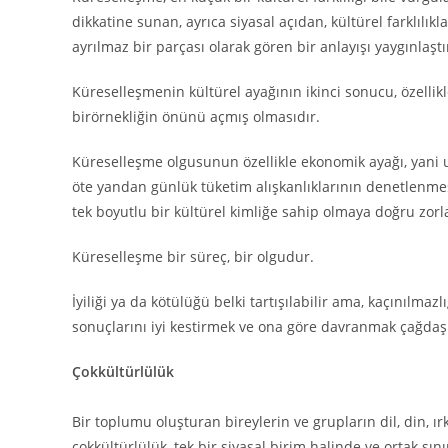
dikkatine sunan, ayrıca siyasal açıdan, kültürel farklılı
ayrılmaz bir parçası olarak gören bir anlayışı yaygınlaşt
Küreselleşmenin kültürel ayağının ikinci sonucu, özellikl
birörnekliğin önünü açmış olmasıdır.
Küreselleşme olgusunun özellikle ekonomik ayağı, yani 
öte yandan günlük tüketim alışkanlıklarının denetlenmes
tek boyutlu bir kültürel kimliğe sahip olmaya doğru zor
Küreselleşme bir süreç, bir olgudur.
İyiliği ya da kötülüğü belki tartışılabilir ama, kaçınılm
sonuçlarını iyi kestirmek ve ona göre davranmak çağdaşlığ
Çokkültürlülük
Bir toplumu oluşturan bireylerin ve grupların dil, din, ı
çokkültürlülük, tek bir siyasal birim halinde ve ortak s