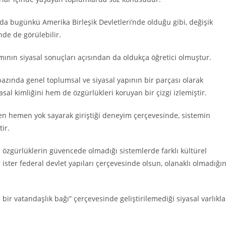
a da bugünkü Amerika Birleşik Devletleri’nde olduğu gibi, değişik
de de görülebilir.
mının siyasal sonuçları açısından da oldukça öğretici olmuştur.
bazında genel toplumsal ve siyasal yapının bir parçası olarak
sal kimliğini hem de özgürlükleri koruyan bir çizgi izlemiştir.
emen hemen yok sayarak giriştiği deneyim çerçevesinde, sistemin
ir.
el özgürlüklerin güvencede olmadığı sistemlerde farklı kültürel
 ister federal devlet yapıları çerçevesinde olsun, olanaklı olmadığın
bir vatandaşlık bağı” çerçevesinde geliştirilemediği siyasal varlıkla