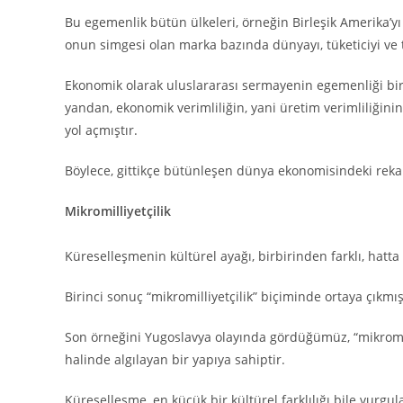
Bu egemenlik bütün ülkeleri, örneğin Birleşik Amerika’yı
onun simgesi olan marka bazında dünyayı, tüketiciyi ve
Ekonomik olarak uluslararası sermayenin egemenliği bir
yandan, ekonomik verimliliğin, yani üretim verimliliğini
yol açmıştır.
Böylece, gittikçe bütünleşen dünya ekonomisindeki rekab
Mikromilliyetçilik
Küreselleşmenin kültürel ayağı, birbirinden farklı, hatta b
Birinci sonuç “mikromilliyetçilik” biçiminde ortaya çıkmış
Son örneğini Yugoslavya olayında gördüğümüz, “mikromill
halinde algılayan bir yapıya sahiptir.
Küreselleşme, en küçük bir kültürel farklılığı bile vur