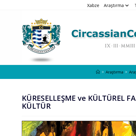
Skip
Xabze
Araştırma
to
content
>
Araştırma
>
Ara
KÜRESELLEŞME ve KÜLTÜREL FA
KÜLTÜR