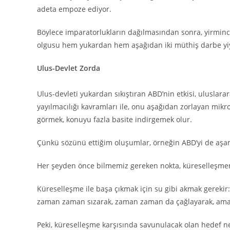
adeta empoze ediyor.
Böylece imparatorlukların dağılmasından sonra, yirminci 
olgusu hem yukardan hem aşağıdan iki müthiş darbe yi
Ulus-Devlet Zorda
Ulus-devleti yukardan sıkıştıran ABD’nin etkisi, uluslar
yayılmacılığı kavramları ile, onu aşağıdan zorlayan mikro
görmek, konuyu fazla basite indirgemek olur.
Çünkü sözünü ettiğim oluşumlar, örneğin ABD’yi de aşan
Her şeyden önce bilmemiz gereken nokta, küreselleşmeni
Küreselleşme ile başa çıkmak için su gibi akmak gereki
zaman zaman sızarak, zaman zaman da çağlayarak, ama
Peki, küreselleşme karşısında savunulacak olan hedef n