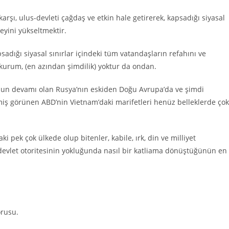
şı, ulus-devleti çağdaş ve etkin hale getirerek, kapsadığı siyasal
eyini yükseltmektir.
sadığı siyasal sınırlar içindeki tüm vatandaşların refahını ve
kurum, (en azından şimdilik) yoktur da ondan.
onun devamı olan Rusya’nın eskiden Doğu Avrupa’da ve şimdi
miş görünen ABD’nin Vietnam’daki marifetleri henüz belleklerde çok
ki pek çok ülkede olup bitenler, kabile, ırk, din ve milliyet
s-devlet otoritesinin yokluğunda nasıl bir katliama dönüştüğünün en
orusu.