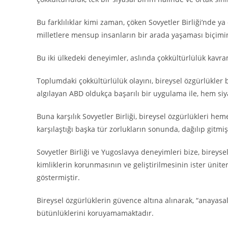
Bu farklılıklar kimi zaman, çöken Sovyetler Birliği’nde y
milletlere mensup insanların bir arada yaşaması biçimin
Bu iki ülkedeki deneyimler, aslında çokkültürlülük kavra
Toplumdaki çokkültürlülük olayını, bireysel özgürlükler 
algılayan ABD oldukça başarılı bir uygulama ile, hem siya
Buna karşılık Sovyetler Birliği, bireysel özgürlükleri h
karşılaştığı başka tür zorlukların sonunda, dağılıp gitmişt
Sovyetler Birliği ve Yugoslavya deneyimleri bize, bireys
kimliklerin korunmasının ve geliştirilmesinin ister üniter
göstermiştir.
Bireysel özgürlüklerin güvence altına alınarak, “anayasal 
bütünlüklerini koruyamamaktadır.