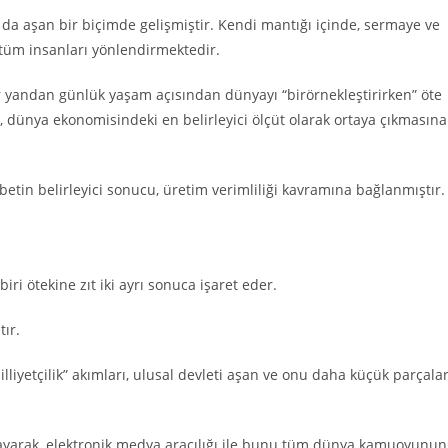
 da aşan bir biçimde gelişmiştir. Kendi mantığı içinde, sermaye ve
 tüm insanları yönlendirmektedir.
 yandan günlük yaşam açısından dünyayı “birörnekleştirirken” öte
n, dünya ekonomisindeki en belirleyici ölçüt olarak ortaya çıkmasına
etin belirleyici sonucu, üretim verimliliği kavramına bağlanmıştır.
iri ötekine zıt iki ayrı sonuca işaret eder.
tır.
iyetçilik” akımları, ulusal devleti aşan ve onu daha küçük parçala
gulayarak, elektronik medya aracılığı ile bunu tüm dünya kamuoyunun