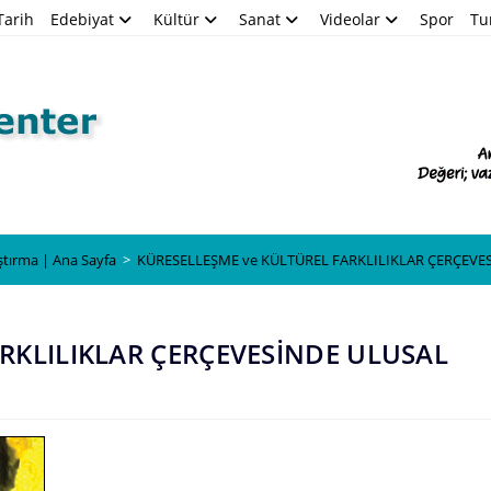
Tarih
Edebiyat
Kültür
Sanat
Videolar
Spor
Tu
Blog
ştırma | Ana Sayfa
>
KÜRESELLEŞME ve KÜLTÜREL FARKLILIKLAR ÇERÇEVE
RKLILIKLAR ÇERÇEVESİNDE ULUSAL