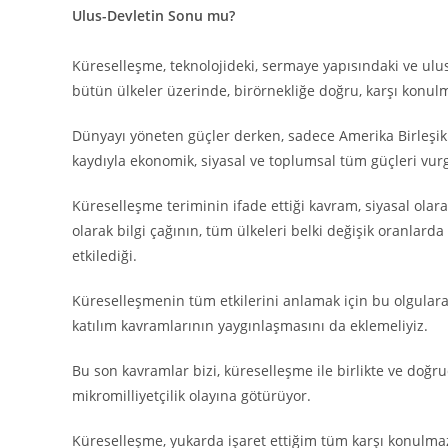
Ulus-Devletin Sonu mu?
Küreselleşme, teknolojideki, sermaye yapısındaki ve ulu
bütün ülkeler üzerinde, birörnekliğe doğru, karşı konu
Dünyayı yöneten güçler derken, sadece Amerika Birleşik 
kaydıyla ekonomik, siyasal ve toplumsal tüm güçleri vur
Küreselleşme teriminin ifade ettiği kavram, siyasal olar
olarak bilgi çağının, tüm ülkeleri belki değişik oranla
etkilediği.
Küreselleşmenin tüm etkilerini anlamak için bu olgulara,
katılım kavramlarının yaygınlaşmasını da eklemeliyiz.
Bu son kavramlar bizi, küreselleşme ile birlikte ve doğ
mikromilliyetçilik olayına götürüyor.
Küreselleşme, yukarda işaret ettiğim tüm karşı konulmaz s