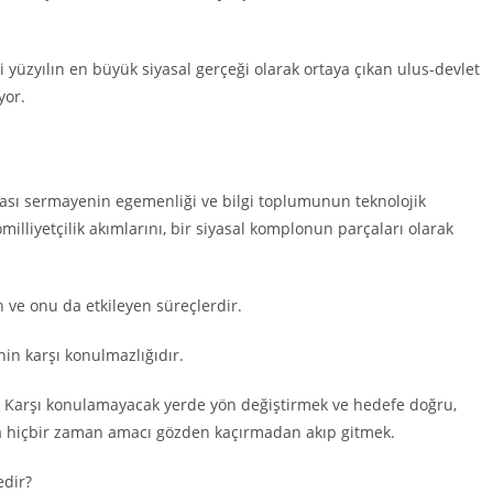
yüzyılın en büyük siyasal gerçeği olarak ortaya çıkan ulus-devlet
yor.
arası sermayenin egemenliği ve bilgi toplumunun teknolojik
milliyetçilik akımlarını, bir siyasal komplonun parçaları olarak
 ve onu da etkileyen süreçlerdir.
n karşı konulmazlığıdır.
r: Karşı konulamayacak yerde yön değiştirmek ve hedefe doğru,
 hiçbir zaman amacı gözden kaçırmadan akıp gitmek.
edir?