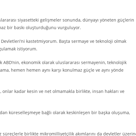
slararası siyasetteki gelişmeler sonunda, dünyayı yöneten güçlerin
lmaz bir baskı oluşturduğunu vurguluyor.
Devletleri’ni kastetmiyorum. Başta sermaye ve teknoloji olmak
gulamak istiyorum.
ak ABD’nin, ekonomik olarak uluslararası sermayenin, teknolojik
rda ama, hemen hemen aynı karşı konulmaz güçle ve aynı yönde
 onlar kadar kesin ve net olmamakla birlikte, insan hakları ve
rudan küreselleşmeye bağlı olarak keskinleşen bir başka oluşuma,
üreçlerle birlikte mikromilliyetçilik akımlarını da devletler üzerin