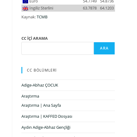
Euro
54.7749
54.8736
İngiliz Sterlini
63.7878
64.1203
Kaynak:
TCMB
CC İÇİ ARAMA
ARA
CC BÖLÜMLERİ
Adige-Abhaz ÇOCUK
Araştırma
Araştırma | Ana Sayfa
Araştırma | KAFFED Dosyası
Aydın Adige-Abhaz Gençliği