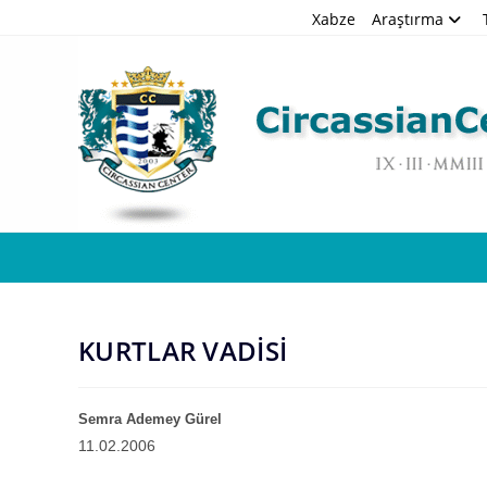
Skip
Xabze
Araştırma
to
content
KURTLAR VADİSİ
Semra Ademey
G
ürel
11.02.2006