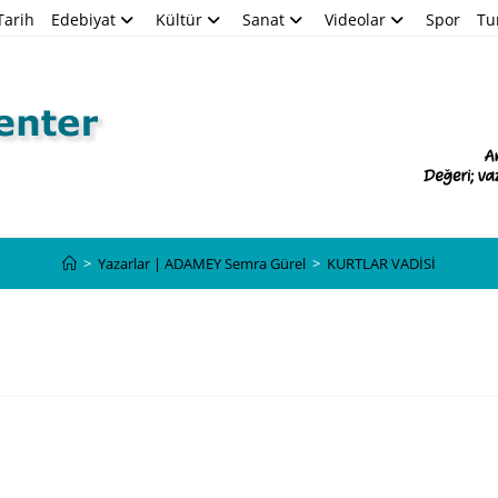
Tarih
Edebiyat
Kültür
Sanat
Videolar
Spor
Tu
Blog
>
Yazarlar | ADAMEY Semra Gürel
>
KURTLAR VADİSİ