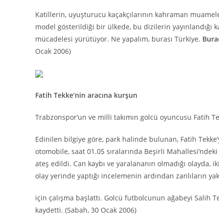
Katillerin, uyuşturucu kaçakçılarının kahraman muameles
model gösterildiği bir ülkede, bu dizilerin yayınlandığı 
mücadelesi yürütüyor. Ne yapalım, burası Türkiye.
Bura
Ocak 2006)
Fatih Tekke’nin aracına kurşun
Trabzonspor’un ve milli takımın golcü oyuncusu Fatih Tek
Edinilen bilgiye göre, park halinde bulunan, Fatih Tekke’y
otomobile, saat 01.05 sıralarında Beşirli Mahallesi’ndeki
ateş edildi. Can kaybı ve yaralananın olmadığı olayda, ik
olay yerinde yaptığı incelemenin ardından zanlıların y
için çalışma başlattı. Golcü futbolcunun ağabeyi Salih T
kaydetti. (Sabah, 30 Ocak 2006)