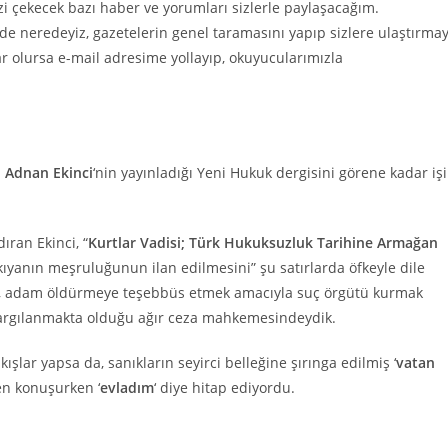
zi çekecek bazı haber ve yorumları sizlerle paylaşacağım.
nde neredeyiz, gazetelerin genel taramasını yapıp sizlere ulaştırma
ar olursa e-mail adresime yollayıp, okuyucularımızla
a
Adnan Ekinci
‘nin yayınladığı Yeni Hukuk dergisini görene kadar işi
ıran Ekinci, “
Kurtlar Vadisi; Türk Hukuksuzluk Tarihine Armağan
kıyanın meşruluğunun ilan edilmesini” şu satırlarda öfkeyle dile
k, adam öldürmeye teşebbüs etmek amacıyla suç örgütü kurmak
 yargılanmakta olduğu ağır ceza mahkemesindeydik.
ar yapsa da, sanıkların seyirci belleğine şırınga edilmiş ‘
vatan
ben konuşurken ‘
evladım
‘ diye hitap ediyordu.