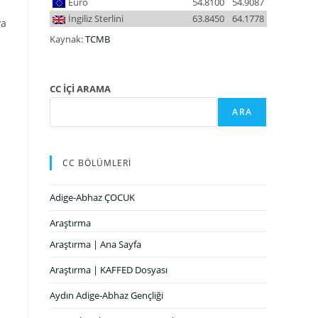
Euro
54.8100
54.9087
İngiliz Sterlini
63.8450
64.1778
ya
Kaynak:
TCMB
CC İÇİ ARAMA
ARA
CC BÖLÜMLERİ
Adige-Abhaz ÇOCUK
Araştırma
Araştırma | Ana Sayfa
Araştırma | KAFFED Dosyası
Aydın Adige-Abhaz Gençliği