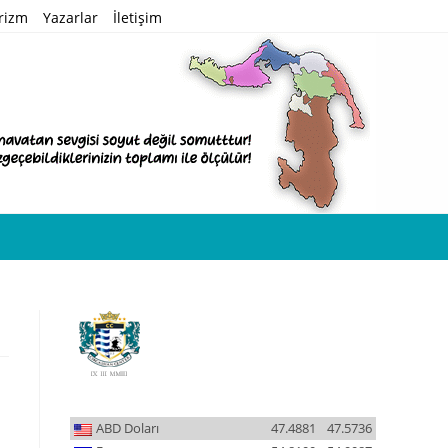
rizm
Yazarlar
İletişim
ABD Doları
47.4881
47.5736