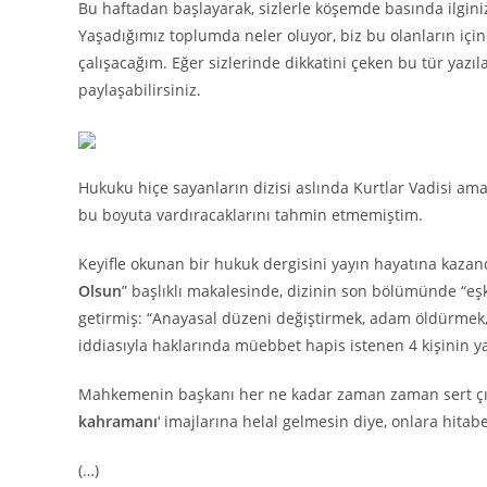
Bu haftadan başlayarak, sizlerle köşemde basında ilgini
Yaşadığımız toplumda neler oluyor, biz bu olanların içi
çalışacağım. Eğer sizlerinde dikkatini çeken bu tür yazıl
paylaşabilirsiniz.
Hukuku hiçe sayanların dizisi aslında Kurtlar Vadisi am
bu boyuta vardıracaklarını tahmin etmemiştim.
Keyifle okunan bir hukuk dergisini yayın hayatına kazand
Olsun
” başlıklı makalesinde, dizinin son bölümünde “eş
getirmiş: “Anayasal düzeni değiştirmek, adam öldürme
iddiasıyla haklarında müebbet hapis istenen 4 kişinin
Mahkemenin başkanı her ne kadar zaman zaman sert çıkışl
kahramanı
‘ imajlarına helal gelmesin diye, onlara hita
(…)