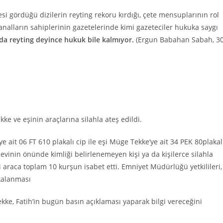
i gördüğü dizilerin reyting rekoru kırdığı, çete mensuplarının rol
kanalların sahiplerinin gazetelerinde kimi gazeteciler hukuka saygı
da reyting deyince hukuk bile kalmıyor.
(Ergun Babahan Sabah, 3
ke ve eşinin araçlarına silahla ateş edildi.
e ait 06 FT 610 plakalı cip ile eşi Müge Tekke’ye ait 34 PEK 80plakal
 evinin önünde kimliği belirlenemeyen kişi ya da kişilerce silahla
i araca toplam 10 kurşun isabet etti. Emniyet Müdürlüğü yetkilileri,
akalanması
ekke, Fatih’in bugün basın açıklaması yaparak bilgi vereceğini