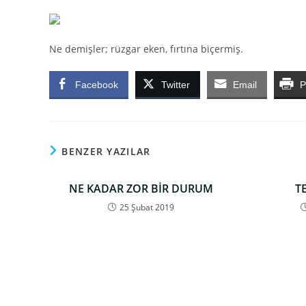
Ne demişler; rüzgar eken, fırtına biçermiş.
Facebook
Twitter
Email
P
BENZER YAZILAR
NE KADAR ZOR BİR DURUM
T
25 Şubat 2019