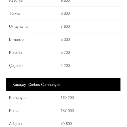
Asetinler
9.800
Türkler
8.800
Ukraynalılar
7.600
Ermeniler
5.300
Koreliler
5.700
Çeçenler
4.200
Karaçay- Çerkes Cumhuriyeti
Karaçaylar
169.200
Ruslar
157.900
Adigeler
49.600