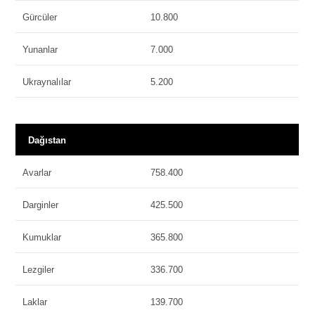
Gürcüler
10.800
Yunanlar
7.000
Ukraynalılar
5.200
Dağıstan
Avarlar
758.400
Darginler
425.500
Kumuklar
365.800
Lezgiler
336.700
Laklar
139.700