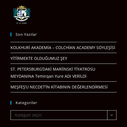
Son Yazılar
KOLKHURİ AKADEMİA – COLCHİAN ACADEMY SÖYLEŞİSİ
YİTİRMEKTE OLDUĞUMUZ ŞEY
ST. PETERSBURG’DAKİ MARİİNSKİ TİYATROSU
MEYDANINA Temirqan Yure ADI VERİLDİ
MEŞFEŞ’U NECDET’İN KİTABININ DEĞERLENDİRMESİ
Kategoriler
Kategoriler
Kategori seçin