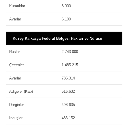
Kumuklar
8.900
Avarlar
6.100
Kuzey Kafkasya Federal Bölgesi Hakları ve Nüfusu
Ruslar
2.743.000
Çeçenler
1.485.215
Avarlar
785.314
Adigeler (Kab)
516.632
Darginler
498.635
İnguşlar
483.152