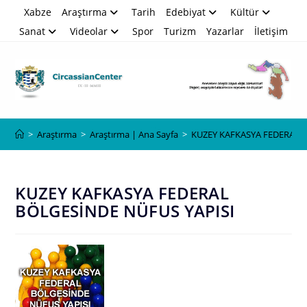
Skip
Xabze
Araştırma
Tarih
Edebiyat
Kültür
to
Sanat
Videolar
Spor
Turizm
Yazarlar
İletişim
content
Blog
>
Araştırma
>
Araştırma | Ana Sayfa
>
KUZEY KAFKASYA FEDERAL 
KUZEY KAFKASYA FEDERAL
BÖLGESİNDE NÜFUS YAPISI