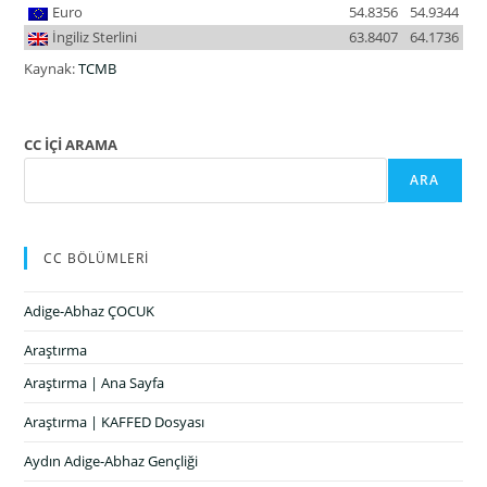
Euro
54.8356
54.9344
İngiliz Sterlini
63.8407
64.1736
Kaynak:
TCMB
CC İÇİ ARAMA
ARA
CC BÖLÜMLERİ
Adige-Abhaz ÇOCUK
Araştırma
Araştırma | Ana Sayfa
Araştırma | KAFFED Dosyası
Aydın Adige-Abhaz Gençliği