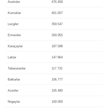
Asetinler
476.458
Kumuklar
401.007
Lezgiler
359.547
Ermeniler
260.055
Karaçaylar
187.588
Laklar
147.964
Tabasaranlar
117.732
Balkarlar
106.777
Azeriler
105.480
Nogaylar
100.000