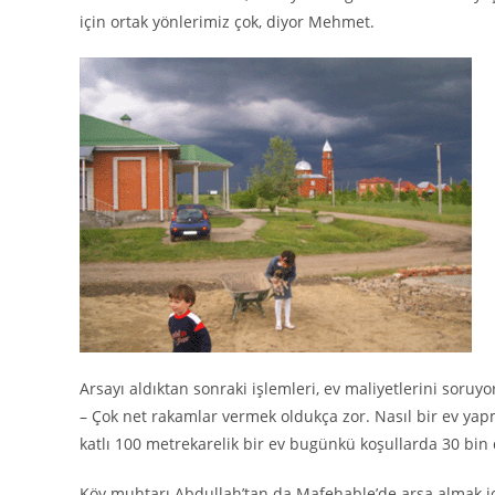
için ortak yönlerimiz çok, diyor Mehmet.
Arsayı aldıktan sonraki işlemleri, ev maliyetlerini soruy
– Çok net rakamlar vermek oldukça zor. Nasıl bir ev yapm
katlı 100 metrekarelik bir ev bugünkü koşullarda 30 bin 
Köy muhtarı Abdullah’tan da Mafehable’de arsa almak iç