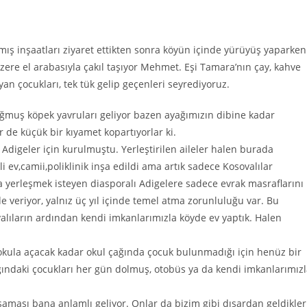
ış inşaatları ziyaret ettikten sonra köyün içinde yürüyüş yaparken
re el arabasıyla çakıl taşıyor Mehmet. Eşi Tamara’nın çay, kahve
an çocukları, tek tük gelip geçenleri seyrediyoruz.
muş köpek yavruları geliyor bazen ayağımızın dibine kadar
r de küçük bir kıyamet kopartıyorlar ki.
igeler için kurulmuştu. Yerleştirilen aileler halen burada
li ev,camii,poliklinik inşa edildi ama artık sadece Kosovalılar
 yerleşmek isteyen diasporalı Adigelere sadece evrak masraflarını
e veriyor, yalnız üç yıl içinde temel atma zorunluluğu var. Bu
lıların ardından kendi imkanlarımızla köyde ev yaptık. Halen
okula açacak kadar okul çağında çocuk bulunmadığı için henüz bir
ındaki çocukları her gün dolmuş, otobüs ya da kendi imkanlarımız
şaması bana anlamlı geliyor. Onlar da bizim gibi dışardan geldikler