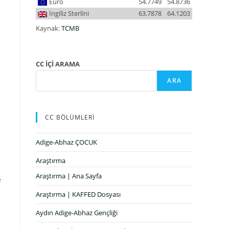
Euro
54.7749
54.8736
İngiliz Sterlini
63.7878
64.1203
Kaynak:
TCMB
CC İÇİ ARAMA
ARA
CC BÖLÜMLERİ
Adige-Abhaz ÇOCUK
Araştırma
Araştırma | Ana Sayfa
e
Araştırma | KAFFED Dosyası
Aydın Adige-Abhaz Gençliği