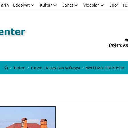
Tarih
Edebiyat
Kültür
Sanat
Videolar
Spor
Tu
Blog
>
Turizm
>
Turizm | Kuzey-Batı Kafkasya
>
MAFEHABLE BÜYÜYOR