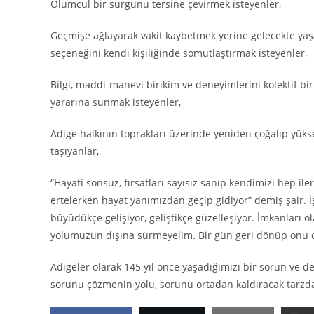
Ölümcül bir sürgünü tersine çevirmek isteyenler,
Geçmişe ağlayarak vakit kaybetmek yerine gelecekte ya
seçeneğini kendi kişiliğinde somutlaştırmak isteyenler,
Bilgi, maddi-manevi birikim ve deneyimlerini kolektif bi
yararına sunmak isteyenler,
Adige halkının toprakları üzerinde yeniden çoğalıp yük
taşıyanlar,
“Hayati sonsuz, fırsatları sayısız sanıp kendimizi hep il
ertelerken hayat yanımızdan geçip gidiyor” demiş şair. 
büyüdükçe gelişiyor, geliştikçe güzelleşiyor. İmkanları ol
yolumuzun dışına sürmeyelim. Bir gün geri dönüp onu del
Adigeler olarak 145 yıl önce yaşadığımızı bir sorun ve de
sorunu çözmenin yolu, sorunu ortadan kaldıracak tarzd