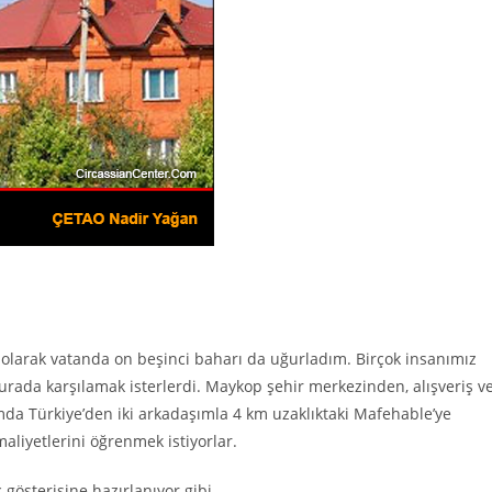
i olarak vatanda on beşinci baharı da uğurladım. Birçok insanımız
rada karşılamak isterlerdi. Maykop şehir merkezinden, alışveriş v
mda Türkiye’den iki arkadaşımla 4 km uzaklıktaki Mafehable’ye
aliyetlerini öğrenmek istiyorlar.
gösterisine hazırlanıyor gibi.