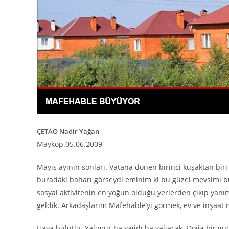
ÇETAO Nadir Yağan
Maykop.05.06.2009
Mayıs ayının sonları. Vatana dönen birinci kuşaktan bir
buradaki baharı görseydi eminim ki bu güzel mevsimi bu
sosyal aktivitenin en yoğun olduğu yerlerden çıkıp yanı
geldik. Arkadaşlarım Mafehable’yi görmek, ev ve inşaat m
Hava bulutlu. Yağmur ha yağdı ha yağacak. Doğa bir güç 