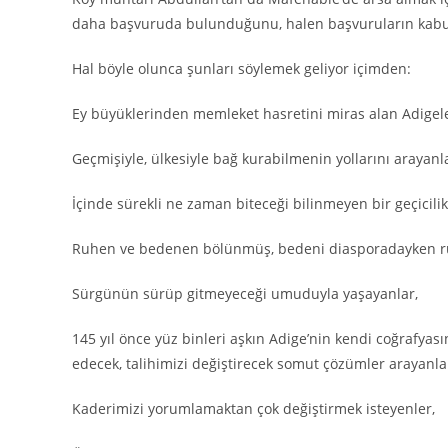
daha başvuruda bulunduğunu, halen başvuruların kabul 
Hal böyle olunca şunları söylemek geliyor içimden:
Ey büyüklerinden memleket hasretini miras alan Adigele
Geçmişiyle, ülkesiyle bağ kurabilmenin yollarını arayanla
İçinde sürekli ne zaman biteceği bilinmeyen bir geçicili
Ruhen ve bedenen bölünmüş, bedeni diasporadayken ru
Sürgünün sürüp gitmeyeceği umuduyla yaşayanlar,
145 yıl önce yüz binleri aşkın Adige’nin kendi coğrafyası
edecek, talihimizi değiştirecek somut çözümler arayanla
Kaderimizi yorumlamaktan çok değiştirmek isteyenler,