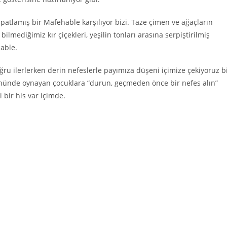
patlamış bir Mafehable karşılıyor bizi. Taze çimen ve ağaçların
ilmediğimiz kır çiçekleri, yeşilin tonları arasına serpiştirilmiş
hable.
ğru ilerlerken derin nefeslerle payımıza düşeni içimize çekiyoruz b
 önünde oynayan çocuklara “durun, geçmeden önce bir nefes alın”
i bir his var içimde.