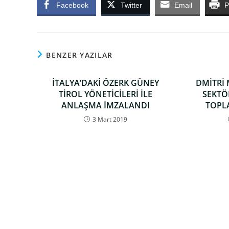
Facebook
Twitter
Email
P
BENZER YAZILAR
İTALYA’DAKİ ÖZERK GÜNEY
DMİTRİ
TİROL YÖNETİCİLERİ İLE
SEKTÖ
ANLAŞMA İMZALANDI
TOPL
3 Mart 2019