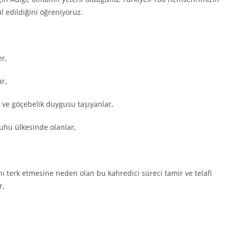
edildiğini öğreniyoruz.
r,
r,
k ve göçebelik duygusu taşıyanlar,
hu ülkesinde olanlar,
nı terk etmesine neden olan bu kahredici süreci tamir ve telafi
r,