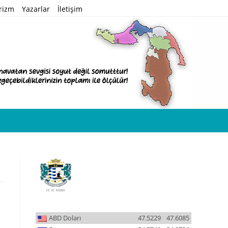
rizm
Yazarlar
İletişim
ABD Doları
47.5229
47.6085