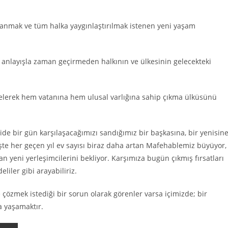
şanmak ve tüm halka yaygınlaştırılmak istenen yeni yaşam
r anlayışla zaman geçirmeden halkının ve ülkesinin gelecekteki
selerek hem vatanına hem ulusal varlığına sahip çıkma ülküsünü
eride bir gün karşılaşacağımızı sandığımız bir başkasına, bir yenisin
İşte her geçen yıl ev sayısı biraz daha artan Mafehablemiz büyüyor,
an yeni yerleşimcilerini bekliyor. Karşımıza bugün çıkmış fırsatları
iler gibi arayabiliriz.
 çözmek istediği bir sorun olarak görenler varsa içimizde; bir
a yaşamaktır.