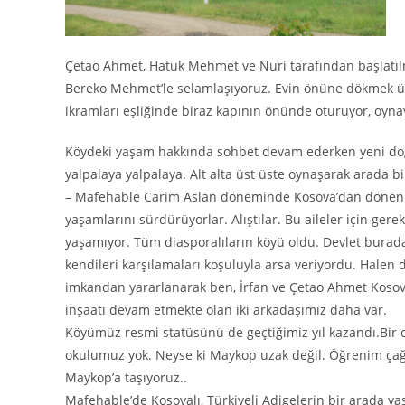
Çetao Ahmet, Hatuk Mehmet ve Nuri tarafından başlatılm
Bereko Mehmet’le selamlaşıyoruz. Evin önüne dökmek üze
ikramları eşliğinde biraz kapının önünde oturuyor, oynay
Köydeki yaşam hakkında sohbet devam ederken yeni doğ
yalpalaya yalpalaya. Alt alta üst üste oynaşarak arada bi
– Mafehable Carim Aslan döneminde Kosova’dan dönen Ad
yaşamlarını sürdürüyorlar. Alıştılar. Bu aileler için gerek
yaşamıyor. Tüm diasporalıların köyü oldu. Devlet burada
kendileri karşılamaları koşuluyla arsa veriyordu. Halen d
imkandan yararlanarak ben, İrfan ve Çetao Ahmet Kosova
inşaatı devam etmekte olan iki arkadaşımız daha var.
Köyümüz resmi statüsünü de geçtiğimiz yıl kazandı.Bir 
okulumuz yok. Neyse ki Maykop uzak değil. Öğrenim çağ
Maykop’a taşıyoruz..
Mafehable’de Kosovalı, Türkiyeli Adigelerin bir arada ya