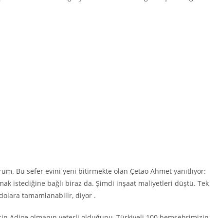
orum. Bu sefer evini yeni bitirmekte olan Çetao Ahmet yanıtlıyor:
ak istediğine bağlı biraz da. Şimdi inşaat maliyetleri düştü. Tek
dolara tamamlanabilir, diyor .
in Adige olmanın yeterli olduğunu, Türkiyeli 100 hemsehrimizin