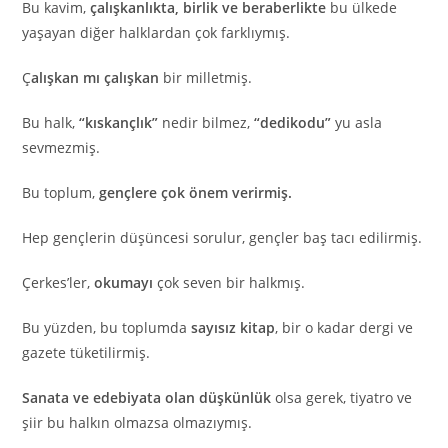
Bu kavim,
çalışkanlıkta, birlik ve beraberlikte
bu ülkede
yaşayan diğer halklardan çok farklıymış.
Ç
alışkan mı çalışkan
bir milletmiş.
Bu halk,
“kıskançlık”
nedir bilmez,
“dedikodu”
yu asla
sevmezmiş.
Bu toplum,
gençlere çok önem verirmiş.
Hep gençlerin düşüncesi sorulur, gençler baş tacı edilirmiş.
Çerkes’ler,
okumayı
çok seven bir halkmış.
Bu yüzden, bu toplumda
sayısız kitap
, bir o kadar dergi ve
gazete tüketilirmiş.
Sanata ve edebiyata olan düşkünlük
olsa gerek, tiyatro ve
şiir bu halkın olmazsa olmazıymış.