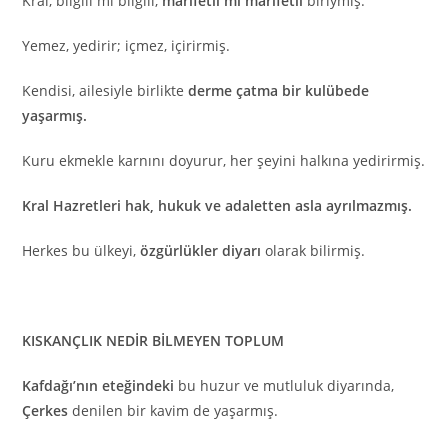
Kral, bilgili mi bilgili,
marifetli mi marifetli
biriymiş.
Yemez, yedirir; içmez, içirirmiş.
Kendisi, ailesiyle birlikte
derme çatma bir kulübede
yaşarmış.
Kuru ekmekle karnını doyurur, her şeyini halkına yedirirmiş.
Kral Hazretleri hak, hukuk ve adaletten asla ayrılmazmış.
Herkes bu ülkeyi,
özgürlükler diyarı
olarak bilirmiş.
KISKANÇLIK NEDİR BİLMEYEN TOPLUM
Kafdağı’nın eteğindeki
bu huzur ve mutluluk diyarında,
Çerkes
denilen bir kavim de yaşarmış.