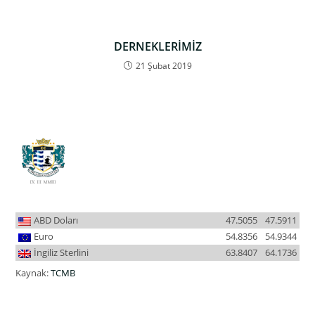
DERNEKLERİMİZ
21 Şubat 2019
ABD Doları
47.5055
47.5911
Euro
54.8356
54.9344
İngiliz Sterlini
63.8407
64.1736
Kaynak:
TCMB