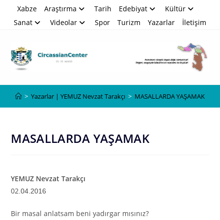
Skip
Xabze
Araştırma
Tarih
Edebiyat
Kültür
to
Sanat
Videolar
Spor
Turizm
Yazarlar
İletişim
content
Blog
>
Yazarlar | YEMUZ Nevzat Tarakçı
>
MASALLARDA YAŞAMAK
MASALLARDA YAŞAMAK
YEMUZ Nevzat Tarakçı
02
.04.2016
Bir masal anlatsam beni yadırgar mısınız?