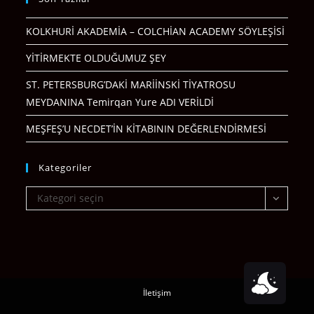
KOLKHURİ AKADEMİA – COLCHİAN ACADEMY SÖYLEŞİSİ
YİTİRMEKTE OLDUĞUMUZ ŞEY
ST. PETERSBURG’DAKİ MARİİNSKİ TİYATROSU
MEYDANINA Temirqan Yure ADI VERİLDİ
MEŞFEŞ’U NECDET’İN KİTABININ DEĞERLENDİRMESİ
Kategoriler
Kategoriler
Kategori seçin
İletişim