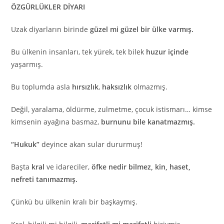
ÖZGÜRLÜKLER DİYARI
Uzak diyarların birinde
güzel mi güzel bir ülke varmış.
Bu ülkenin insanları, tek yürek, tek bilek
huzur içinde
yaşarmış.
Bu toplumda asla
hırsızlık
,
haksızlık
olmazmış.
Değil, yaralama, öldürme, zulmetme, çocuk istismarı… kimse
kimsenin ayağına basmaz,
burnunu bile kanatmazmış.
“Hukuk”
deyince akan sular dururmuş!
Başta
kral
ve idareciler,
öfke nedir bilmez, kin, haset,
nefreti tanımazmış.
Çünkü bu ülkenin kralı bir başkaymış.