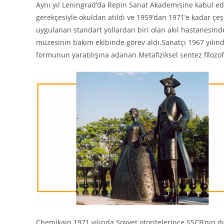
Aynı yıl Leningrad’da Repin Sanat Akademisine kabul ed
gerekçesiyle okuldan atıldı ve 1959’dan 1971’e kadar çeşit
uygulanan standart yollardan biri olan akıl hastanesind
müzesinin bakım ekibinde görev aldı.Sanatçı 1967 yılınd
formunun yaratılışına adanan Metafiziksel sentez filozofis
Chemikain 1971 yılında Sovyet otoritelerince SSCB’nın dı