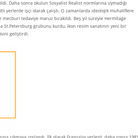
ildi. Daha sonra okulun Sosyalist Realist normlarına uymadığı
li yerlerde işçi olarak çalıştı. O zamanlarda ideolojik muhaliflere
e mecburi tedaviye maruz bırakıldı. Beş yıl süreyle Hermitage
a St.Petersburg grubunu kurdu, ikon resim sanatının yeni bir
ini geliştirdi.
şına çıkmaya zorlandı. İlk olarak Fransa’ya yerleşti, daha sonra 198