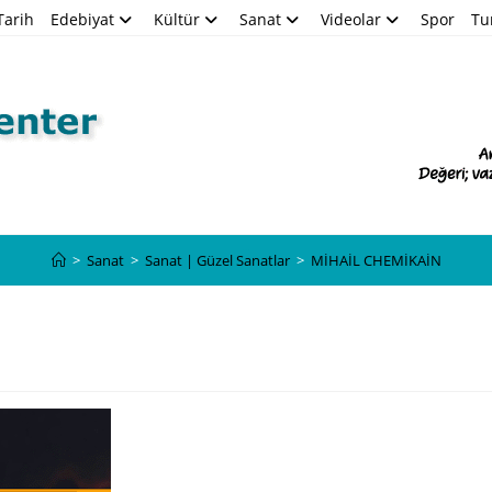
Tarih
Edebiyat
Kültür
Sanat
Videolar
Spor
Tu
Blog
>
Sanat
>
Sanat | Güzel Sanatlar
>
MİHAİL CHEMİKAİN