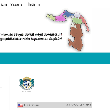
rizm
Yazarlar
İletişim
ABD Doları
47.5055
47.5911