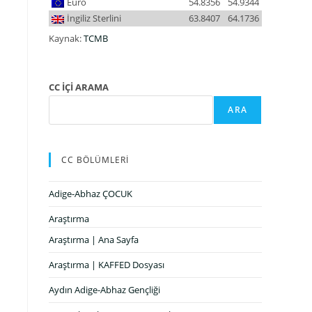
Euro
54.8356
54.9344
İngiliz Sterlini
63.8407
64.1736
Kaynak:
TCMB
CC İÇİ ARAMA
ARA
CC BÖLÜMLERİ
Adige-Abhaz ÇOCUK
Araştırma
Araştırma | Ana Sayfa
Araştırma | KAFFED Dosyası
Aydın Adige-Abhaz Gençliği