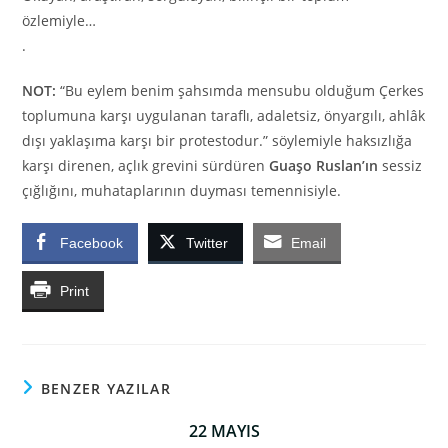
özlemiyle…
.
NOT:
“Bu eylem benim şahsımda mensubu olduğum Çerkes
toplumuna karşı uygulanan taraflı, adaletsiz, önyargılı, ahlâk
dışı yaklaşıma karşı bir protestodur.” söylemiyle haksızlığa
karşı direnen, açlık grevini sürdüren
Guaşo Ruslan’ın
sessiz
çığlığını, muhataplarının duyması temennisiyle.
Facebook
Twitter
Email
Print
BENZER YAZILAR
22 MAYIS