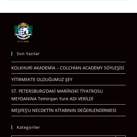
Son Yazılar
KOLKHURİ AKADEMİA – COLCHİAN ACADEMY SÖYLEŞİSİ
YİTİRMEKTE OLDUĞUMUZ ŞEY
ST. PETERSBURG’DAKİ MARİİNSKİ TİYATROSU
MEYDANINA Temirqan Yure ADI VERİLDİ
MEŞFEŞ’U NECDET’İN KİTABININ DEĞERLENDİRMESİ
Kategoriler