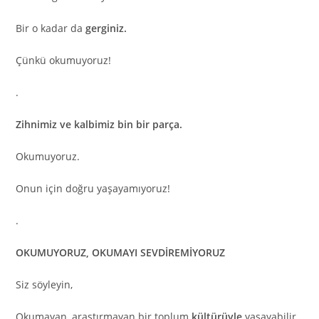
Bir o kadar da
gerginiz.
Çünkü okumuyoruz!
.
Zihnimiz ve kalbimiz bin bir parça.
Okumuyoruz.
Onun için doğru yaşayamıyoruz!
.
OKUMUYORUZ, OKUMAYI SEVDİREMİYORUZ
Siz söyleyin,
Okumayan, araştırmayan bir toplum
kültürüyle
yaşayabilir