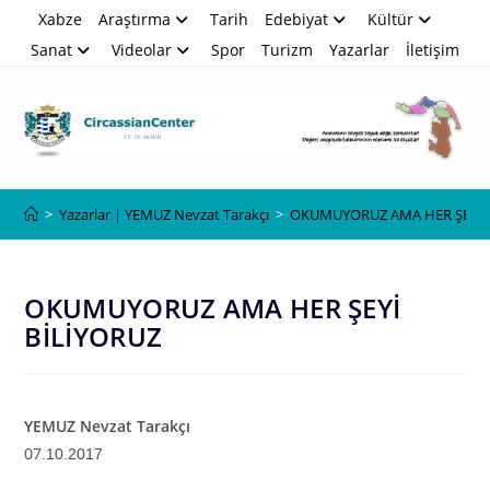
Skip
Xabze
Araştırma
Tarih
Edebiyat
Kültür
to
Sanat
Videolar
Spor
Turizm
Yazarlar
İletişim
content
Blog
>
Yazarlar | YEMUZ Nevzat Tarakçı
>
OKUMUYORUZ AMA HER ŞEYİ 
OKUMUYORUZ AMA HER ŞEYİ
BİLİYORUZ
YEMUZ Nevzat Tarakçı
07
.10.2017