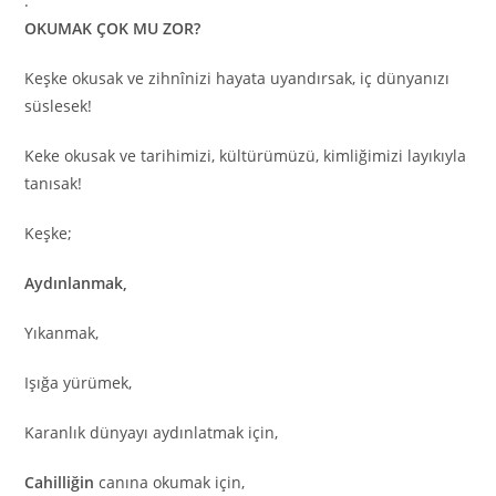
.
OKUMAK ÇOK MU ZOR?
Keşke okusak ve zihnînizi hayata uyandırsak, iç dünyanızı
süslesek!
Keke okusak ve tarihimizi, kültürümüzü, kimliğimizi layıkıyla
tanısak!
Keşke;
Aydınlanmak,
Yıkanmak,
Işığa yürümek,
Karanlık dünyayı aydınlatmak için,
Cahilliğin
canına okumak için,