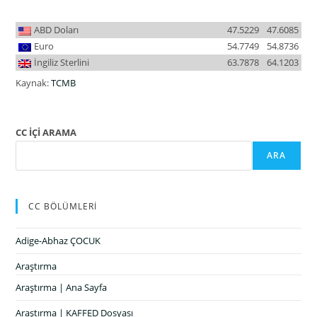
ABD Doları
47.5229
47.6085
Euro
54.7749
54.8736
İngiliz Sterlini
63.7878
64.1203
Kaynak:
TCMB
CC İÇİ ARAMA
ARA
CC BÖLÜMLERİ
Adige-Abhaz ÇOCUK
Araştırma
Araştırma | Ana Sayfa
Araştırma | KAFFED Dosyası