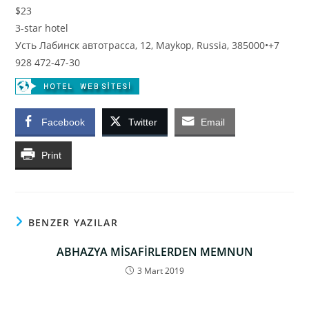
$23
3-star hotel
Усть Лабинск автотрасса, 12, Maykop, Russia, 385000
•
+7
928 472-47-30
Facebook
Twitter
Email
Print
BENZER YAZILAR
ABHAZYA MİSAFİRLERDEN MEMNUN
3 Mart 2019