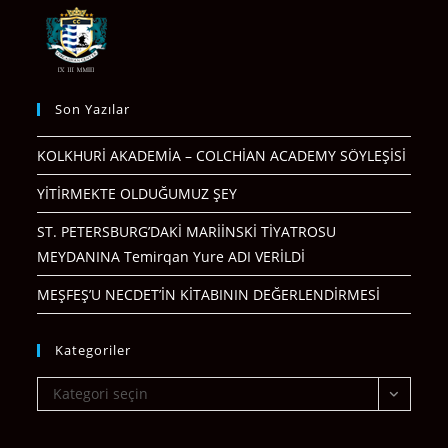
Son Yazılar
KOLKHURİ AKADEMİA – COLCHİAN ACADEMY SÖYLEŞİSİ
YİTİRMEKTE OLDUĞUMUZ ŞEY
ST. PETERSBURG’DAKİ MARİİNSKİ TİYATROSU
MEYDANINA Temirqan Yure ADI VERİLDİ
MEŞFEŞ’U NECDET’İN KİTABININ DEĞERLENDİRMESİ
Kategoriler
Kategoriler
Kategori seçin