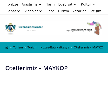
Skip
Xabze
Araştırma
Tarih
Edebiyat
Kültür
to
Sanat
Videolar
Spor
Turizm
Yazarlar
İletişim
content
Blog
>
Turizm
>
Turizm | Kuzey-Batı Kafkasya
>
Otellerimiz – MAYKOP
Otellerimiz – MAYKOP