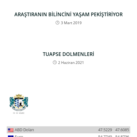
ARAŞTIRANIN BİLİNCİNİ YAŞAM PEKİŞTİRİYOR
3 Mart 2019
TUAPSE DOLMENLERİ
2 Haziran 2021
ABD Doları
47.5229
47.6085
Euro
54.7749
54.8736