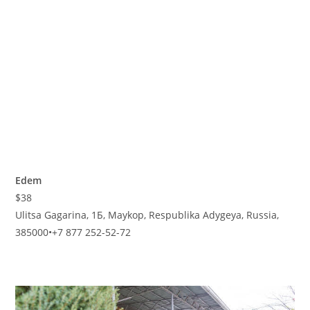
Edem
$38
Ulitsa Gagarina, 1Б, Maykop, Respublika Adygeya, Russia,
385000
•
+7 877 252-52-72