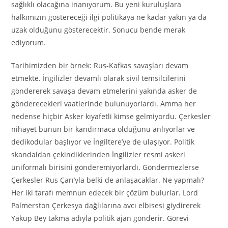
sağlıklı olacağına inanıyorum. Bu yeni kuruluşlara
halkımızın göstereceği ilgi politikaya ne kadar yakın ya da
uzak olduğunu gösterecektir. Sonucu bende merak
ediyorum.
Tarihimizden bir örnek: Rus-Kafkas savaşları devam
etmekte. İngilizler devamlı olarak sivil temsilcilerini
göndererek savaşa devam etmelerini yakında asker de
gönderecekleri vaatlerinde bulunuyorlardı. Amma her
nedense hiçbir Asker kıyafetli kimse gelmiyordu. Çerkesler
nihayet bunun bir kandırmaca olduğunu anlıyorlar ve
dedikodular başlıyor ve İngiltere’ye de ulaşıyor. Politik
skandaldan çekindiklerinden İngilizler resmi askeri
üniformalı birisini gönderemiyorlardı. Göndermezlerse
Çerkesler Rus Çarı’yla belki de anlaşacaklar. Ne yapmalı?
Her iki tarafı memnun edecek bir çözüm bulurlar. Lord
Palmerston Çerkesya dağlılarına avcı elbisesi giydirerek
Yakup Bey takma adıyla politik ajan gönderir. Görevi