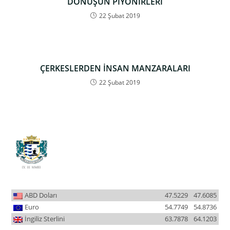
DÖNÜŞÜN PİYONİRLERİ
22 Şubat 2019
ÇERKESLERDEN İNSAN MANZARALARI
22 Şubat 2019
ABD Doları
47.5229
47.6085
Euro
54.7749
54.8736
İngiliz Sterlini
63.7878
64.1203