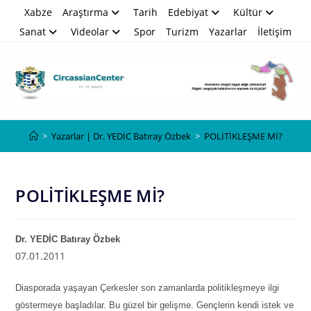
Skip
Xabze
Araştırma
Tarih
Edebiyat
Kültür
to
Sanat
Videolar
Spor
Turizm
Yazarlar
İletişim
content
Blog
>
Yazarlar | Dr. YEDİC Batıray Özbek
>
POLİTİKLEŞME Mİ?
POLİTİKLEŞME Mİ?
Dr. YEDİC Batıray Özbek
07.01.2011
Diasporada yaşayan Çerkesler son zamanlarda politikleşmeye ilgi
göstermeye başladılar. Bu güzel bir gelişme. Gençlerin kendi istek ve