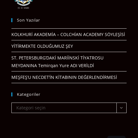
Son Yazılar
KOLKHURİ AKADEMİA – COLCHİAN ACADEMY SÖYLEŞİSİ
YİTİRMEKTE OLDUĞUMUZ ŞEY
ST. PETERSBURG’DAKİ MARİİNSKİ TİYATROSU
MEYDANINA Temirqan Yure ADI VERİLDİ
MEŞFEŞ’U NECDET’İN KİTABININ DEĞERLENDİRMESİ
Kategoriler
Kategoriler
Kategori seçin