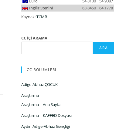
Euro
54.8100
54.9087
İngiliz Sterlini
63.8450
64.1778
Kaynak:
TCMB
CC İÇİ ARAMA
ARA
CC BÖLÜMLERİ
Adige-Abhaz ÇOCUK
Araştırma
Araştırma | Ana Sayfa
Araştırma | KAFFED Dosyası
Aydın Adige-Abhaz Gençliği