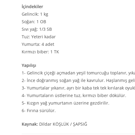
İçindekiler
Gelincik: 1 kg
Soğan: 1 OB
Sıvı yağ: 1/3 SB
Tuz: Yeteri kadar
Yumurta: 4 adet
Kırmızı biber: 1 TK
Yapılışı
1- Gelincik çiçeği açmadan yeşil tomurcuğu toplanır, yıkanı
2- İnce doğranmış soğan yağ ile kavrulur. Haşlanmış gelin
3- Yumurtalar yıkanır, ayrı bir kaba tek tek kırılarak oyukl
4- Yumurtaların üstlerine tuz, kırmızı biber dökülür.
5- Kızgın yağ yumurtanın üzerine gezdirilir.
6- Fırına sürülür.
Kaynak:
Dildar KÖŞLÜK / ŞAPSIĞ