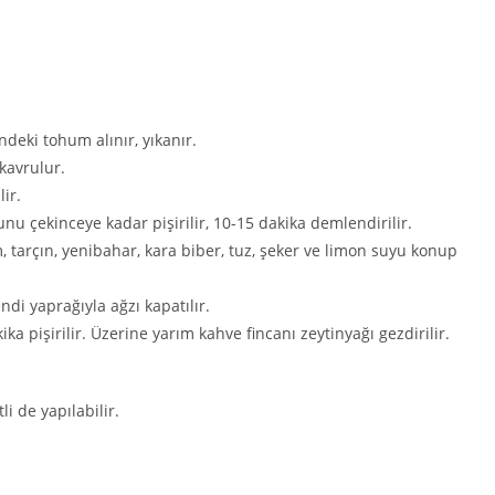
ndeki tohum alınır, yıkanır.
kavrulur.
lir.
unu çekinceye kadar pişirilir, 10-15 dakika demlendirilir.
 tarçın, yenibahar, kara biber, tuz, şeker ve limon suyu konup
ndi yaprağıyla ağzı kapatılır.
ika pişirilir. Üzerine yarım kahve fincanı zeytinyağı gezdirilir.
i de yapılabilir.