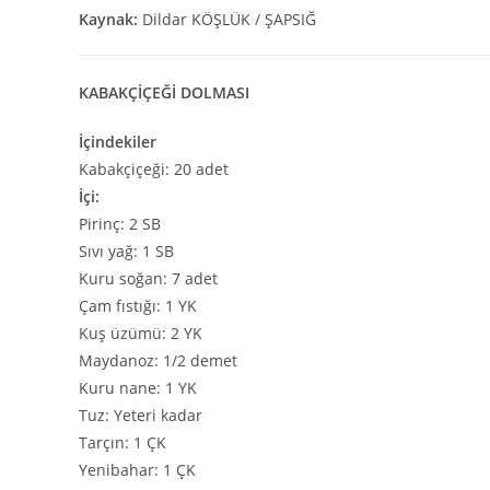
Kaynak:
Dildar KÖŞLÜK / ŞAPSIĞ
KABAKÇİÇEĞİ DOLMASI
İçindekiler
Kabakçiçeği: 20 adet
İçi:
Pirinç: 2 SB
Sıvı yağ: 1 SB
Kuru soğan: 7 adet
Çam fıstığı: 1 YK
Kuş üzümü: 2 YK
Maydanoz: 1/2 demet
Kuru nane: 1 YK
Tuz: Yeteri kadar
Tarçın: 1 ÇK
Yenibahar: 1 ÇK