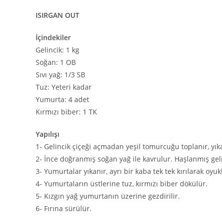
ISIRGAN OUT
İçindekiler
Gelincik: 1 kg
Soğan: 1 OB
Sıvı yağ: 1/3 SB
Tuz: Yeteri kadar
Yumurta: 4 adet
Kırmızı biber: 1 TK
Yapılışı
1- Gelincik çiçeği açmadan yeşil tomurcuğu toplanır, yıkanı
2- İnce doğranmış soğan yağ ile kavrulur. Haşlanmış gelin
3- Yumurtalar yıkanır, ayrı bir kaba tek tek kırılarak oyukl
4- Yumurtaların üstlerine tuz, kırmızı biber dökülür.
5- Kızgın yağ yumurtanın üzerine gezdirilir.
6- Fırına sürülür.