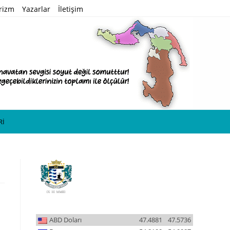
rizm
Yazarlar
İletişim
Rİ
ABD Doları
47.4881
47.5736