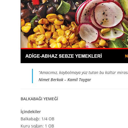
“Amac
ımız, kaybolmaya yüz tutan bu kültür mirası
Nimet Berkok – Kamil Toygar
BALKABAĞI YEMEĞİ
İçindekiler
Balkabağı: 1/4 OB
Kuru soğan: 1 OB