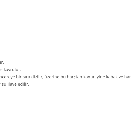
ır.
e kavrulur.
encereye bir sıra dizilir, üzerine bu harçtan konur, yine kabak ve ha
su ilave edilir.