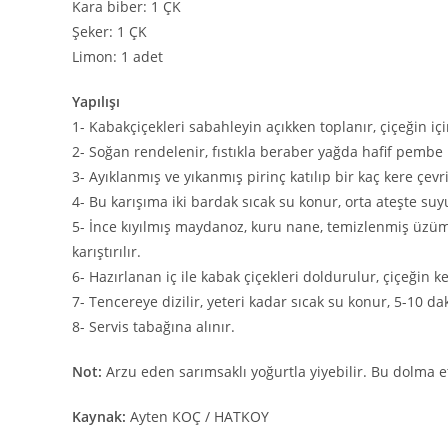
Kara biber: 1 ÇK
Şeker: 1 ÇK
Limon: 1 adet
Yapılışı
1- Kabakçiçekleri sabahleyin açıkken toplanır, çiçeğin içi
2- Soğan rendelenir, fıstıkla beraber yağda hafif pembe 
3- Ayıklanmış ve yıkanmış pirinç katılıp bir kaç kere çevri
4- Bu karışıma iki bardak sıcak su konur, orta ateşte suy
5- İnce kıyılmış maydanoz, kuru nane, temizlenmiş üzüm,
karıştırılır.
6- Hazırlanan iç ile kabak çiçekleri doldurulur, çiçeğin ke
7- Tencereye dizilir, yeteri kadar sıcak su konur, 5-10 dak
8- Servis tabağına alınır.
Not:
Arzu eden sarımsaklı yoğurtla yiyebilir. Bu dolma etl
Kaynak:
Ayten KOÇ / HATKOY