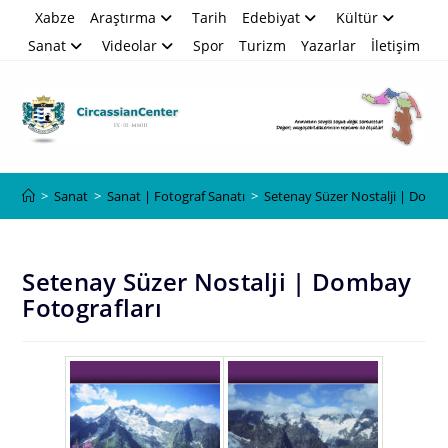
Skip
Xabze
Araştırma
Tarih
Edebiyat
Kültür
to
Sanat
Videolar
Spor
Turizm
Yazarlar
İletişim
content
Blog
>
Sanat
>
Sanat | Fotograf Sanatı
>
Setenay Süzer Nostalji | Domba
Setenay Süzer Nostalji | Dombay
Fotografları