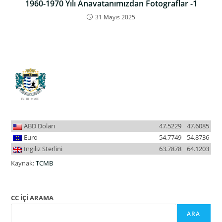
1960-1970 Yılı Anavatanımızdan Fotograflar -1
31 Mayıs 2025
ABD Doları
47.5229
47.6085
Euro
54.7749
54.8736
İngiliz Sterlini
63.7878
64.1203
Kaynak:
TCMB
CC İÇİ ARAMA
ARA