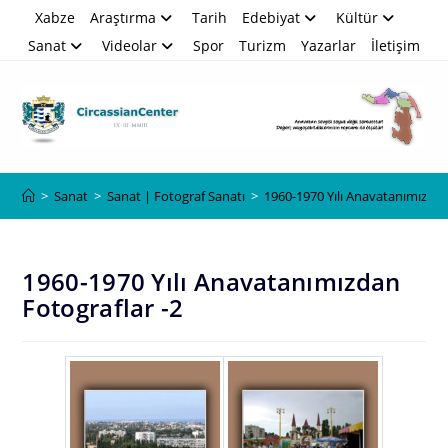
Skip
Xabze
Araştırma
Tarih
Edebiyat
Kültür
to
Sanat
Videolar
Spor
Turizm
Yazarlar
İletişim
content
Blog
>
Sanat
>
Sanat | Fotograf Sanatı
>
1960-1970 Yılı Anavatanımızdan
1960-1970 Yılı Anavatanımızdan
Fotograflar -2