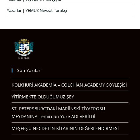
Yazarlar | YEMUZ Nevzat Tarakçı
Son Yazılar
KOLKHURİ AKADEMİA – COLCHİAN ACADEMY SÖYLEŞİSİ
YİTİRMEKTE OLDUĞUMUZ ŞEY
ST. PETERSBURG’DAKİ MARİİNSKİ TİYATROSU
MEYDANINA Temirqan Yure ADI VERİLDİ
MEŞFEŞ’U NECDET’İN KİTABININ DEĞERLENDİRMESİ