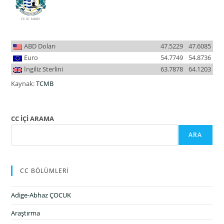
ABD Doları
47.5229
47.6085
Euro
54.7749
54.8736
İngiliz Sterlini
63.7878
64.1203
Kaynak:
TCMB
CC İÇİ ARAMA
ARA
CC BÖLÜMLERİ
Adige-Abhaz ÇOCUK
Araştırma