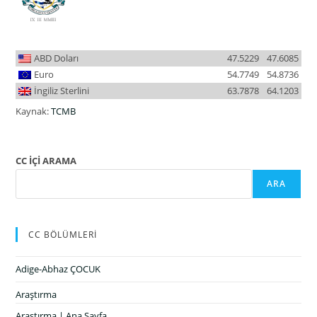
ABD Doları
47.5229
47.6085
Euro
54.7749
54.8736
İngiliz Sterlini
63.7878
64.1203
Kaynak:
TCMB
CC İÇİ ARAMA
ARA
CC BÖLÜMLERİ
Adige-Abhaz ÇOCUK
Araştırma
Araştırma | Ana Sayfa