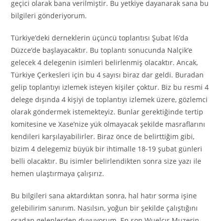
geçici olarak bana verilmiştir. Bu yetkiye dayanarak sana bu
bilgileri gönderiyorum.
Türkiye’deki derneklerin üçüncü toplantısı Şubat l6’da
Düzce’de başlayacaktır. Bu toplantı sonucunda Nalçik’e
gelecek 4 delegenin isimleri belirlenmiş olacaktır. Ancak,
Türkiye Çerkesleri için bu 4 sayısı biraz dar geldi. Buradan
gelip toplantıyı izlemek isteyen kişiler çoktur. Biz bu resmi 4
delege dışında 4 kişiyi de toplantıyı izlemek üzere, gözlemci
olarak göndermek istemekteyiz. Bunlar gerektiğinde tertip
komitesine ve
X
ase’nize yük olmayacak şekilde masraflarını
kendileri karşılayabilirler. Biraz önce de belirttiğim gibi,
bizim 4 delegemiz büyük bir ihtimalle 18-19 şubat günleri
belli olacaktır. Bu isimler belirlendikten sonra size yazı ile
hemen ulaştırmaya çalışırız.
Bu bilgileri sana aktardıktan sonra, hal hatır sorma işine
gelebilirim sanırım. Nasılsın, yoğun bir şekilde çalıştığını
oradan gelenlerden duyuyorum. En son Wuelcır Muzerin