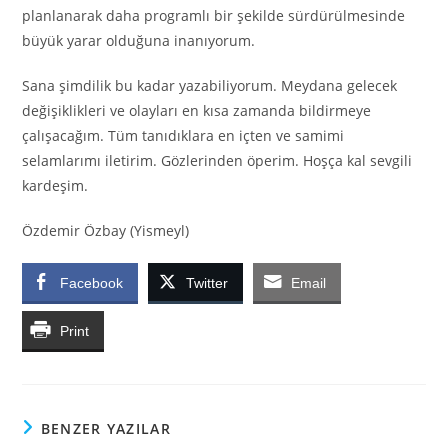
planlanarak daha progra
m
lı bir şekilde sürdürülmesinde
büyük yarar olduğuna inanıyorum.
Sana şimdilik bu kadar yazabiliyorum. Meydana gelecek
değişiklikleri ve olayları en kısa zamanda bildirmeye
çalışacağım. Tüm tanıdıklara en içten ve samimi
selamlarımı iletirim. Gözlerinden öperim. Hoşça kal
s
evgili
kardeşim.
Özdemir Özbay
(Yismeyl)
Facebook
Twitter
Email
Print
BENZER YAZILAR