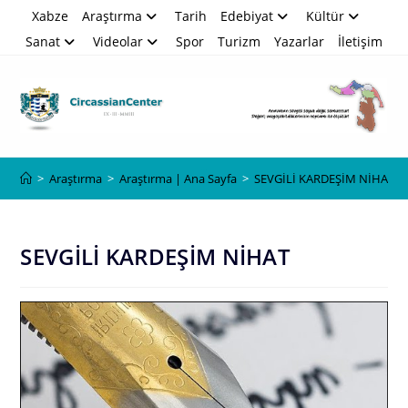
Skip
Xabze
Araştırma
Tarih
Edebiyat
Kültür
to
Sanat
Videolar
Spor
Turizm
Yazarlar
İletişim
content
Blog
>
Araştırma
>
Araştırma | Ana Sayfa
>
SEVGİLİ KARDEŞİM NİHAT
SEVGİLİ KARDEŞİM NİHAT