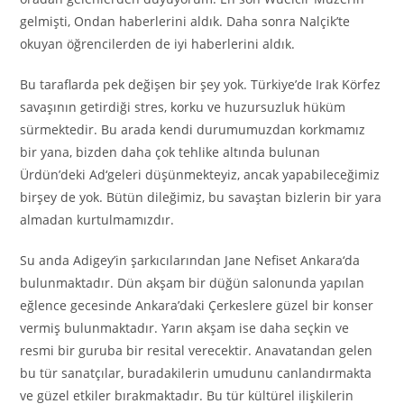
gelmişti, Ondan haberlerini aldık. Daha sonra Nalçik’te
okuyan öğrencilerden de iyi haberlerini aldık.
Bu taraflarda pek değişen bir şey yok. Türkiye’de Irak Körfez
savaşının getirdiği stres, korku ve huzursuzluk hüküm
sürmektedir. Bu arada kendi durumumuzdan korkmamız
bir yana, bizden daha çok tehlike altında bulunan
Ürdün’deki Ad
‘g
eleri düşünmekteyiz, ancak yapabileceğimiz
birşey de yok. Bütün dileğimiz,
b
u savaştan bizlerin bir yara
almadan kurtulmamızdır.
Su anda Ad
ig
ey’in şarkıcılarından Jane Nefiset Ankara
‘
da
bulunmaktadır. Dün akşam bir düğün salonunda yapılan
eğlence gecesinde Ankara’daki Çerkeslere güzel bir konser
vermiş bulunmaktadır. Yarın akşam ise daha seçkin ve
resmi bir guruba bir resital verecektir. Anavatandan gelen
bu tür sanatçılar, buradakilerin umudunu canlandırmakta
ve güzel etkiler bırakmaktadır. Bu tür kültürel ilişkilerin