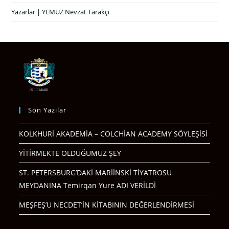
Yazarlar | YEMUZ Nevzat Tarakçı
Son Yazılar
KOLKHURİ AKADEMİA – COLCHİAN ACADEMY SÖYLEŞİSİ
YİTİRMEKTE OLDUĞUMUZ ŞEY
ST. PETERSBURG’DAKİ MARİİNSKİ TİYATROSU
MEYDANINA Temirqan Yure ADI VERİLDİ
MEŞFEŞ’U NECDET’İN KİTABININ DEĞERLENDİRMESİ