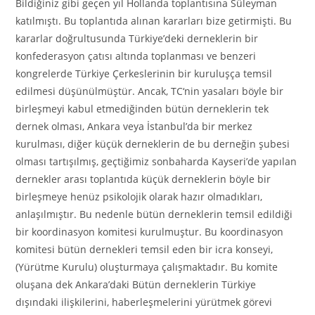
Bildiğiniz gibi geçen yıl Hollanda toplantısına Süleyman
katılmıştı. Bu toplantıda alınan kararları bize getirmişti. Bu
kararlar doğrultusunda Türkiye’deki derneklerin bir
konfederasyon çatısı altında toplanması ve benzeri
kongrelerde Türkiye Çerkeslerinin bir kuruluşça temsil
edilmesi düşünülmüştür. Ancak,
TC
‘
nin yasaları böyle bir
birleşmeyi kabul etmediğinden bütün derneklerin tek
dernek olması, Ankara veya İstanbul’da bir merkez
kurulması,
diğer küçük derneklerin de bu derneğin şubesi
olması tartışılmış, geçtiğimiz sonbaharda Kayseri’de yapılan
dernekler arası toplantıda küçük derneklerin böyle bir
birleşmeye henüz psikolojik olarak hazır olmadıkları,
anlaşılmıştır. Bu nedenle bütün derneklerin temsil edildiği
bir koordinasyon komitesi kurulmuştur. Bu koordinasyon
komitesi bütün dernekleri temsil eden bir icra konseyi,
(Yürütme
K
urulu) oluşturmaya çalışmaktadır. Bu komite
oluşana dek Ankara’daki Bütün derneklerin Türkiye
dışındaki ilişkilerini, haberleşmelerini yürütmek görevi