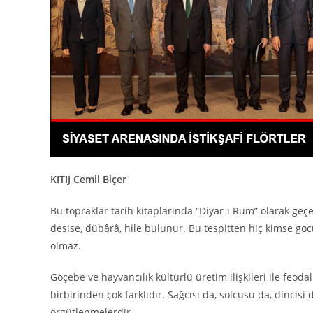
KITIJ Cemil Biçer
Bu topraklar tarih kitaplarında “Diyar-ı Rum” olarak geçe
desise, dübârâ, hile bulunur. Bu tespitten hiç kimse goc
olmaz.
Göçebe ve hayvancılık kültürlü üretim ilişkileri ile feod
birbirinden çok farklıdır. Sağcısı da, solcusu da, dincis
örgütlenmelerdir.