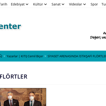
Tarih
Edebiyat
Kültür
Sanat
Videolar
Spor
Tu
Blog
>
Yazarlar | KITIJ Cemil Biçer
>
SİYASET ARENASINDA İSTİKŞAFİ FLÖRTLE
 FLÖRTLER