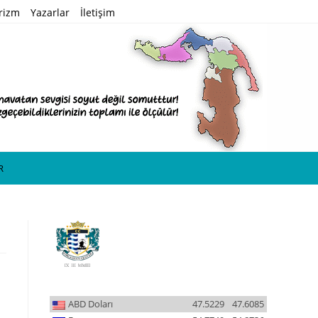
rizm
Yazarlar
İletişim
R
ABD Doları
47.5229
47.6085