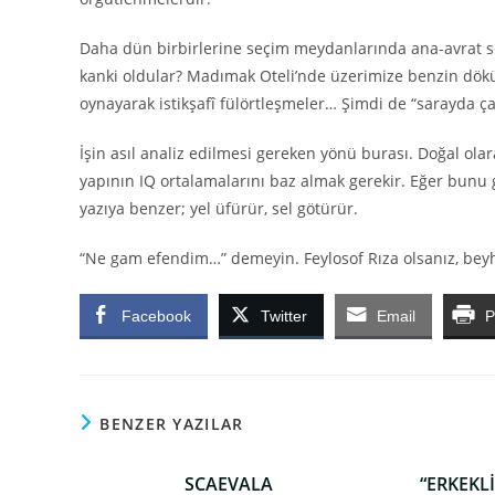
Daha dün birbirlerine seçim meydanlarında ana-avrat söv
kanki oldular? Madımak Oteli’nde üzerimize benzin döküp 
oynayarak istikşafî fülörtleşmeler… Şimdi de “sarayda ça
İşin asıl analiz edilmesi gereken yönü burası. Doğal olar
yapının IQ ortalamalarını baz almak gerekir. Eğer bunu 
yazıya benzer; yel üfürür, sel götürür.
“Ne gam efendim…” demeyin. Feylosof Rıza olsanız, bey
Facebook
Twitter
Email
P
BENZER YAZILAR
SCAEVALA
“ERKEKLİ