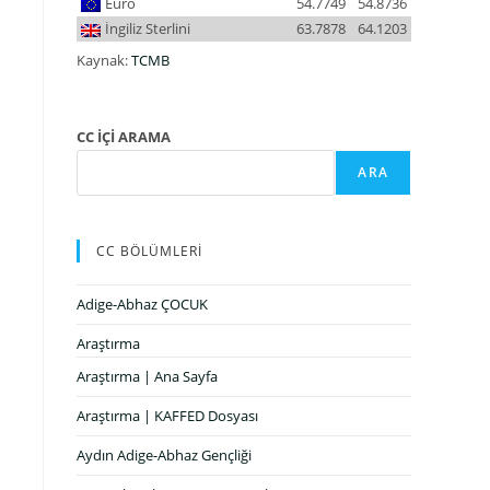
Euro
54.7749
54.8736
İngiliz Sterlini
63.7878
64.1203
Kaynak:
TCMB
CC İÇİ ARAMA
ARA
CC BÖLÜMLERİ
Adige-Abhaz ÇOCUK
Araştırma
Araştırma | Ana Sayfa
Araştırma | KAFFED Dosyası
Aydın Adige-Abhaz Gençliği