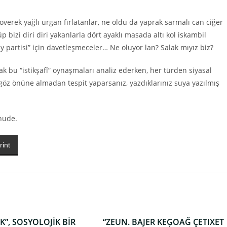
erek yağlı urgan fırlatanlar, ne oldu da yaprak sarmalı can ciğer
bizi diri diri yakanlarla dört ayaklı masada altı kol iskambil
y partisi” için davetleşmeceler… Ne oluyor lan? Salak mıyız biz?
ak bu “istikşafî” oynaşmaları analiz ederken, her türden siyasal
göz önüne almadan tespit yaparsanız, yazdıklarınız suya yazılmış
hude.
rint
K”, SOSYOLOJİK BİR
“ZEUN. BAJER KEĢOAĞ ÇETIXET