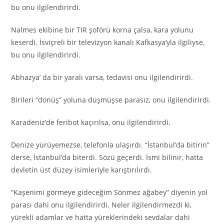
bu onu ilgilendirirdi.
Nalmes ekibine bir TIR şoförü korna çalsa, kara yolunu
keserdi. İsviçreli bir televizyon kanalı Kafkasya’yla ilgiliyse,
bu onu ilgilendirirdi.
Abhazya’ da bir yaralı varsa, tedavisi onu ilgilendirirdi.
Birileri “dönüş” yoluna düşmüşse parasız, onu ilgilendirirdi.
Karadeniz’de feribot kaçırılsa, onu ilgilendirirdi.
Denize yürüyemezse, telefonla ulaşırdı. “İstanbul’da bitirin”
derse, İstanbul’da biterdi. Sözü geçerdi. İsmi bilinir, hatta
devletin üst düzey isimleriyle karıştırılırdı.
“Kaşenimi görmeye gideceğim Sönmez ağabey” diyenin yol
parası dahi onu ilgilendirirdi. Neler ilgilendirmezdi ki,
yürekli adamlar ve hatta yüreklerindeki sevdalar dahi