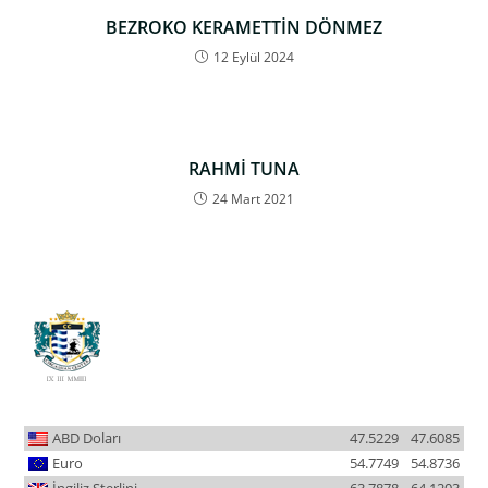
BEZROKO KERAMETTİN DÖNMEZ
12 Eylül 2024
RAHMİ TUNA
24 Mart 2021
ABD Doları
47.5229
47.6085
Euro
54.7749
54.8736
İngiliz Sterlini
63.7878
64.1203