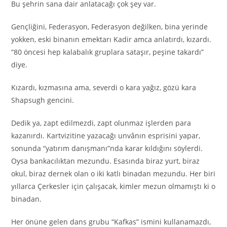
Bu şehrin sana dair anlatacağı çok şey var.
Gençliğini, Federasyon, Federasyon değilken, bina yerinde
yokken, eski binanın emektarı Kadir amca anlatırdı, kızardı.
“80 öncesi hep kalabalık gruplara sataşır, peşine takardı”
diye.
Kızardı, kızmasına ama, severdi o kara yağız, gözü kara
Shapsugh gencini.
Dedik ya, zapt edilmezdi, zapt olunmaz işlerden para
kazanırdı. Kartvizitine yazacağı unvânın esprisini yapar,
sonunda “yatırım danışmanı”nda karar kıldığını söylerdi.
Oysa bankacılıktan mezundu. Esasında biraz yurt, biraz
okul, biraz dernek olan o iki katlı binadan mezundu. Her biri
yıllarca Çerkesler için çalışacak, kimler mezun olmamıştı ki o
binadan.
Her önüne gelen dans grubu “Kafkas” ismini kullanamazdı,