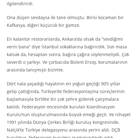
ilgilendirirdi.
Ona düşen sevdaysa iki tane olmuştu. Birisi kocaman bir
Kafkasya, diğeri küçücük bir gamze.
En kalantor restoranlarda, Ankara’da olsak da “sevdiğimi
verin bana” diye İstanbul sokaklarına bağırırdık. Son masa
kalsak da, hesaptan sonra, bağıra çağıra söylenmeliydi. Çok
severdi o şarkıyı. Ve çorbacıda Bülent Ersoy, korumalarının
arasında tanışmıştı bizimle.
Dört nala yaşadığı hayatının en yoğun geçtiği 90’lı yıllar
gelip çattığında, Türkiye’de federasyonlaşma süreçlerinin
başlamasıyla birlikte bir çok şehre giderek çalışmalara
katıldı. Federasyon öncesinde kurulan Koordinasyon
Kurulu’nun oluşturulmasında büyük emeği geçti. Ve nihayet
1991 yılında Dünya Çerkes Birliği kuruluş kongresinde,
Nalçik’te Türkiye delegasyonu arasında yerini aldı. DÇB
kurulmuş, federasyon kurulma aşamasındaydı artık.