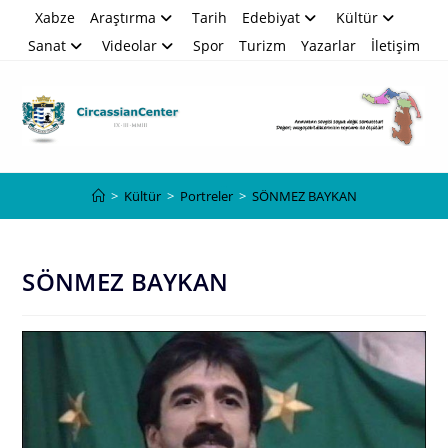
Skip
Xabze
Araştırma
Tarih
Edebiyat
Kültür
to
Sanat
Videolar
Spor
Turizm
Yazarlar
İletişim
content
Blog
>
Kültür
>
Portreler
>
SÖNMEZ BAYKAN
SÖNMEZ BAYKAN