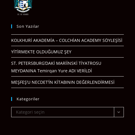
Son Yazılar
KOLKHURİ AKADEMİA – COLCHİAN ACADEMY SÖYLEŞİSİ
YİTİRMEKTE OLDUĞUMUZ ŞEY
ST. PETERSBURG’DAKİ MARİİNSKİ TİYATROSU
MEYDANINA Temirqan Yure ADI VERİLDİ
MEŞFEŞ’U NECDET’İN KİTABININ DEĞERLENDİRMESİ
Kategoriler
Kategoriler
Kategori seçin