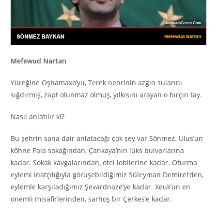
Mefewud Nartan
Yüreğine Oşhamaxo’yu, Terek nehrinin azgın sularını
sığdırmış, zapt olunmaz olmuş, yılkısını arayan o hırçın tay.
Nasıl anlatılır ki?
Bu şehrin sana dair anlatacağı çok şey var Sönmez. Ulus’un
köhne Pala sokağından, Çankaya’nın lüks bulvarlarına
kadar. Sokak kavgalarından, otel lobilerine kadar. Oturma
eylemi inatçılığıyla görüşebildiğimiz Süleyman Demirel’den,
eylemle karşıladığımız Şevardnaze’ye kadar. Xeuk’un en
önemli misafirlerinden, sarhoş bir Çerkes’e kadar.