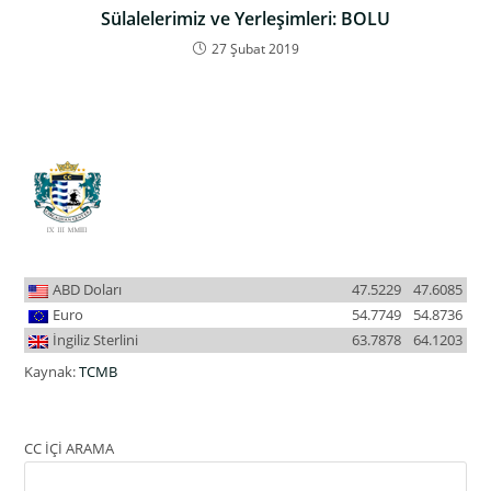
Sülalelerimiz ve Yerleşimleri: BOLU
27 Şubat 2019
ABD Doları
47.5229
47.6085
Euro
54.7749
54.8736
İngiliz Sterlini
63.7878
64.1203
Kaynak:
TCMB
CC İÇİ ARAMA