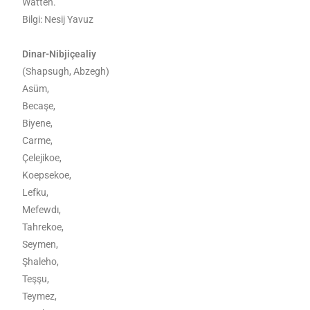
Watteh.
Bilgi: Nesij Yavuz
Dinar-Nibjiçealiy
(Shapsugh, Abzegh)
Asüm,
Becaşe,
Biyene,
Carme,
Çelejikoe,
Koepsekoe,
Lefku,
Mefewdı,
Tahrekoe,
Seymen,
Şhaleho,
Teşşu,
Teymez,