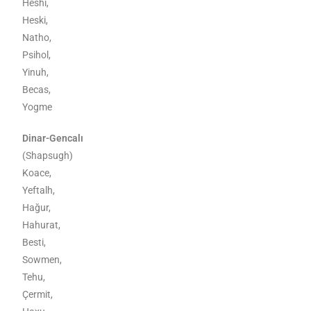
Heshi,
Heski,
Natho,
Psihol,
Yinuh,
Becas,
Yogme
Dinar-Gencalı
(Shapsugh)
Koace,
Yeftalh,
Hağur,
Hahurat,
Besti,
Sowmen,
Tehu,
Çermit,