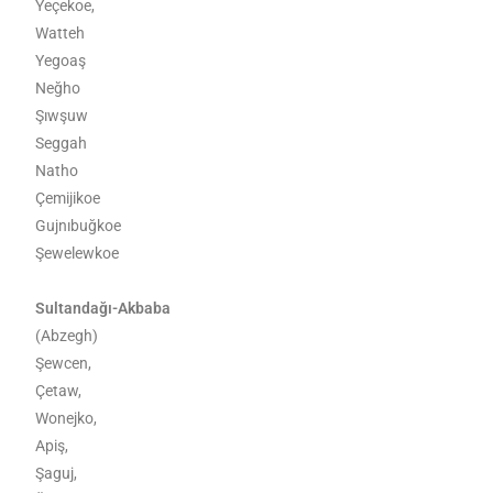
Yeçekoe,
Watteh
Yegoaş
Neğho
Şıwşuw
Seggah
Natho
Çemijikoe
Gujnıbuğkoe
Şewelewkoe
Sultandağı-Akbaba
(Abzegh)
Şewcen,
Çetaw,
Wonejko,
Apiş,
Şaguj,