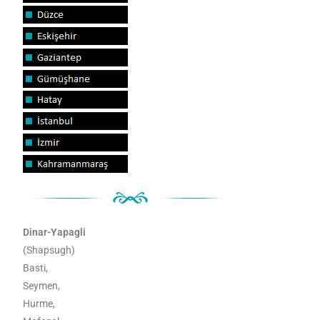
Dinar-Yapagli
(Shapsugh)
Basti,
Seymen,
Hurme,