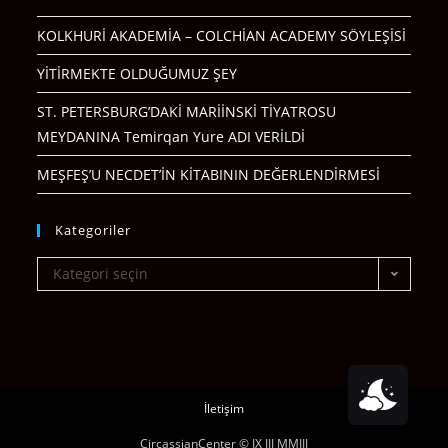
KOLKHURİ AKADEMİA – COLCHİAN ACADEMY SÖYLEŞİSİ
YİTİRMEKTE OLDUĞUMUZ ŞEY
ST. PETERSBURG’DAKİ MARİİNSKİ TİYATROSU
MEYDANINA Temirqan Yure ADI VERİLDİ
MEŞFEŞ’U NECDET’İN KİTABININ DEĞERLENDİRMESİ
Kategoriler
Kategori seçin
İletişim
CircassianCenter © IX III MMIII