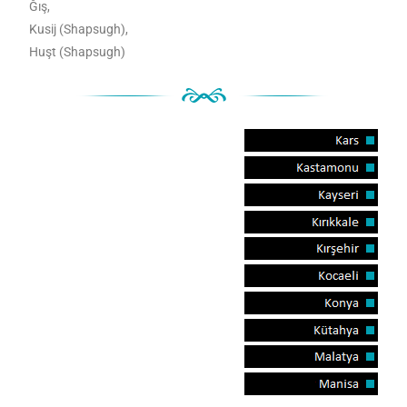
Ğış,
Kusij (Shapsugh),
Huşt (Shapsugh)