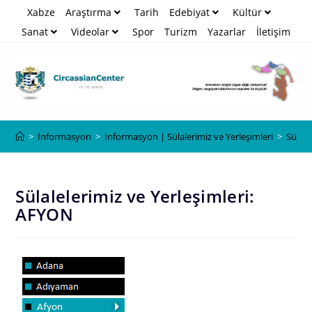
Xabze
Araştırma
Tarih
Edebiyat
Kültür
Sanat
Videolar
Spor
Turizm
Yazarlar
İletişim
Blog
>
İnformasyon
>
İnformasyon | Sülalerimiz ve Yerleşimleri
>
Sülale
Sülalelerimiz ve Yerleşimleri:
AFYON