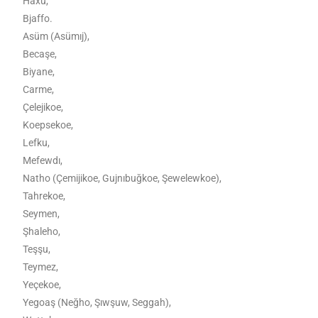
Haxu,
Bjaffo.
Asüm (Asümıj),
Becaşe,
Biyane,
Carme,
Çelejikoe,
Koepsekoe,
Lefku,
Mefewdı,
Natho (Çemijikoe, Gujnıbuğkoe, Şewelewkoe),
Tahrekoe,
Seymen,
Şhaleho,
Teşşu,
Teymez,
Yeçekoe,
Yegoaş (Neğho, Şıwşuw, Seggah),