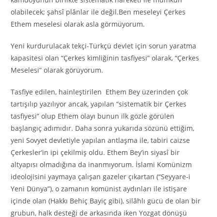
olabilecek; şahsî plânlar ile değil.Ben meseleyi Çerkes
Ethem meselesi olarak asla görmüyorum.
Yeni kurdurulacak tekçi-Türkçü devlet için sorun yaratma
kapasitesi olan “Çerkes kimliğinin tasfiyesi” olarak, “Çerkes
Meselesi” olarak görüyorum.
Tasfiye edilen, hainleştirilen Ethem Bey üzerinden çok
tartışılıp yazılıyor ancak, yapılan “sistematik bir Çerkes
tasfiyesi” olup Ethem olayı bunun ilk gözle görülen
başlangıç adımıdır. Daha sonra yukarıda sözünü ettiğim,
yeni Sovyet devletiyle yapılan antlaşma ile, tabiri caizse
Çerkesler’in ipi çekilmiş oldu. Ethem Bey’in siyasî bir
altyapısı olmadığına da inanmıyorum. İslami Komünizm
ideolojisini yaymaya çalışan gazeler çıkartan (“Seyyare-i
Yeni Dünya”), o zamanın komünist aydınları ile istişare
içinde olan (Hakkı Behiç Bayiç gibi), silâhlı gücü de olan bir
grubun, halk desteği de arkasında iken Yozgat dönüşü