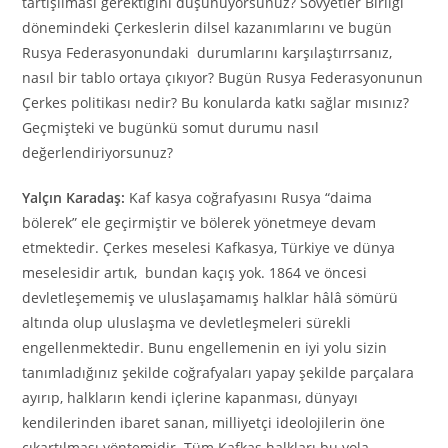
tartışılması gerektiğini düşünüyorsunuz? Sovyetler Birliği
dönemindeki Çerkeslerin dilsel kazanımlarını ve bugün
Rusya Federasyonundaki durumlarını karşılaştırrsanız,
nasıl bir tablo ortaya çıkıyor? Bugün Rusya Federasyonunun
Çerkes politikası nedir? Bu konularda katkı sağlar mısınız?
Geçmişteki ve bugünkü somut durumu nasıl
değerlendiriyorsunuz?
Yalçın Karadaş:
Kaf kasya coğrafyasını Rusya “daima
bölerek” ele geçirmiştir ve bölerek yönetmeye devam
etmektedir. Çerkes meselesi Kafkasya, Türkiye ve dünya
meselesidir artık, bundan kaçış yok. 1864 ve öncesi
devletleşememiş ve uluslaşamamış halklar hâlâ sömürü
altında olup uluslaşma ve devletleşmeleri sürekli
engellenmektedir. Bunu engellemenin en iyi yolu sizin
tanımladığınız şekilde coğrafyaları yapay şekilde parçalara
ayırıp, halkların kendi içlerine kapanması, dünyayı
kendilerinden ibaret sanan, milliyetçi ideolojilerin öne
çıkartılması yöntemidir. Tüm Kafkas halkları bu yola