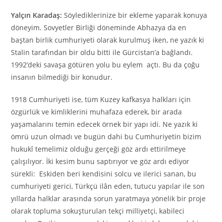
Yalçın Karadaş:
Söylediklerinize bir ekleme yaparak konuya
döneyim. Sovyetler Birliği döneminde Abhazya da en
baştan birlik cumhuriyeti olarak kurulmuş iken, ne yazık ki
Stalin tarafından bir oldu bitti ile Gürcistan’a bağlandı.
1992’deki savaşa götüren yolu bu eylem açtı. Bu da çoğu
insanın bilmediği bir konudur.
1918 Cumhuriyeti ise, tüm Kuzey kafkasya halkları için
özgürlük ve kimliklerini muhafaza ederek, bir arada
yaşamalarını temin edecek örnek bir yapı idi. Ne yazık ki
ömrü uzun olmadı ve bugün dahi bu Cumhuriyetin bizim
hukukî temelimiz olduğu gerçeği göz ardı ettirilmeye
çalışılıyor. İki kesim bunu saptırıyor ve göz ardı ediyor
sürekli: Eskiden beri kendisini solcu ve ilerici sanan, bu
cumhuriyeti gerici, Türkçü ilân eden, tutucu yapılar ile son
yıllarda halklar arasında sorun yaratmaya yönelik bir proje
olarak topluma sokuşturulan tekçi milliyetçi, kabileci