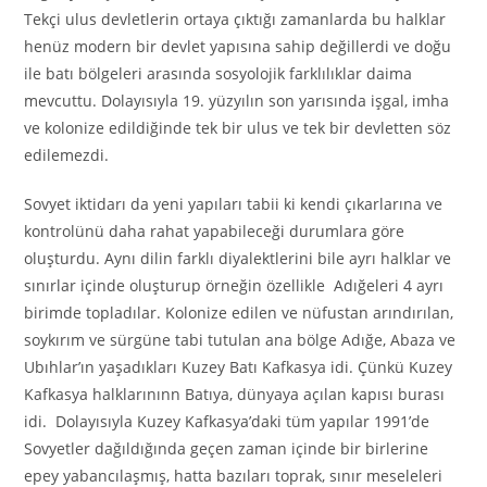
Tekçi ulus devletlerin ortaya çıktığı zamanlarda bu halklar
henüz modern bir devlet yapısına sahip değillerdi ve doğu
ile batı bölgeleri arasında sosyolojik farklılıklar daima
mevcuttu. Dolayısıyla 19. yüzyılın son yarısında işgal, imha
ve kolonize edildiğinde tek bir ulus ve tek bir devletten söz
edilemezdi.
Sovyet iktidarı da yeni yapıları tabii ki kendi çıkarlarına ve
kontrolünü daha rahat yapabileceği durumlara göre
oluşturdu. Aynı dilin farklı diyalektlerini bile ayrı halklar ve
sınırlar içinde oluşturup örneğin özellikle Adığeleri 4 ayrı
birimde topladılar. Kolonize edilen ve nüfustan arındırılan,
soykırım ve sürgüne tabi tutulan ana bölge Adığe, Abaza ve
Ubıhlar’ın yaşadıkları Kuzey Batı Kafkasya idi. Çünkü Kuzey
Kafkasya halklarınınn Batıya, dünyaya açılan kapısı burası
idi. Dolayısıyla Kuzey Kafkasya’daki tüm yapılar 1991’de
Sovyetler dağıldığında geçen zaman içinde bir birlerine
epey yabancılaşmış, hatta bazıları toprak, sınır meseleleri