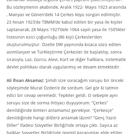
Bu sözleşmenin akabinde, Aralık 1922- Mayıs 1923 arasında
, Manyas ve Gönen’deki 14 Çerkes köyü sürgün edilmiştir.
23 Nisan 1923’de TBMM’de kabul edilen bir yasa ile kişiler
saptanarak, 28 Mayıs 1927’deki 1064 sayılı yasa ile 150’likler
listesinin ezici çoğunluğu (86 kişi) Çerkesler’den
oluşturulmuştur. Özetle DW yayınında kısaca sözü edilen
asimilasyon ve Türkleştirme Çerkesler ile başlatılıp, sonra
sırasıyla, Laz, Gürcü, Alevi, Kürt ve diğer halklara, sistematik
devlet politikası olarak uygulanmış ve devam etmektedir.
Ali İhsan Aksamaz:
Şimdi size soracağım soruyu bir önceki
söyleşimde Murat Özden’e de sordum. Gel gör ki tatmin
edici bir cevap veremedi. Tepkiler geldi. O sebeple aynı
soruyu size de sorma ihtiyacı duyuyorum: “Çerkes”
denildiğinde kimleri anlamamız gerekiyor. “Çerkesçe”
denildiğinde hangi dil(ler)i anlamak lâzım? “Genç Yazılı
Diller” ifadesi Sovyetler Birliği’nde ortaya çıktı. Sayıca az
halklar Sovyetler Birliği’nde önemli kazanımlar elde ettiler.