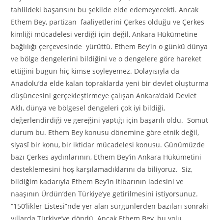
tahlildeki başarısını bu şekilde elde edemeyecekti. Ancak
Ethem Bey, partizan faaliyetlerini Çerkes olduğu ve Çerkes
kimliği mücadelesi verdiği için değil, Ankara Hükümetine
bağlılığı çerçevesinde yürüttü. Ethem Bey’in o günkü dünya
ve bölge dengelerini bildiğini ve o dengelere göre hareket
ettiğini bugün hiç kimse söyleyemez. Dolayısıyla da
Anadolu’da elde kalan topraklarda yeni bir devlet oluşturma
düşüncesini gerçekleştirmeye çalışan Ankara’daki Devlet
Aklı, dünya ve bölgesel dengeleri çok iyi bildiği,
değerlendirdiği ve gereğini yaptığı için başarılı oldu. Somut
durum bu. Ethem Bey konusu dönemine göre etnik değil,
siyasî bir konu, bir iktidar mücadelesi konusu. Günümüzde
bazı Çerkes aydınlarının, Ethem Bey’in Ankara Hükümetini
desteklemesini hoş karşılamadıklarını da biliyoruz. Siz,
bildiğim kadarıyla Ethem Bey’in itibarının iadesini ve
naaşının Ürdün’den Türkiye’ye getirilmesini istiyorsunuz.
“150’likler Listesi”nde yer alan sürgünlerden bazıları sonraki
yıllarda Türkiye’ye döndü. Ancak Ethem Bey, bu yolu