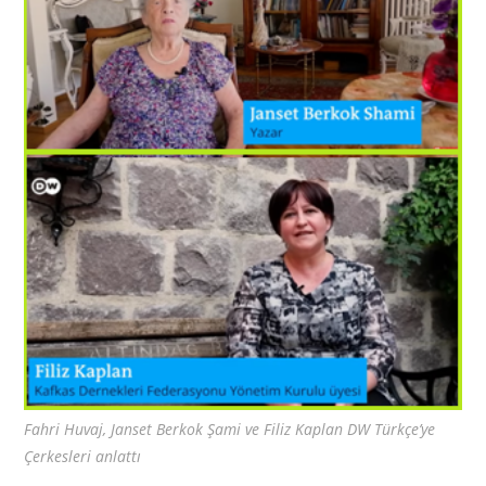
Fahri Huvaj, Janset Berkok Şami ve Filiz Kaplan DW Türkçe’ye
Çerkesleri anlattı