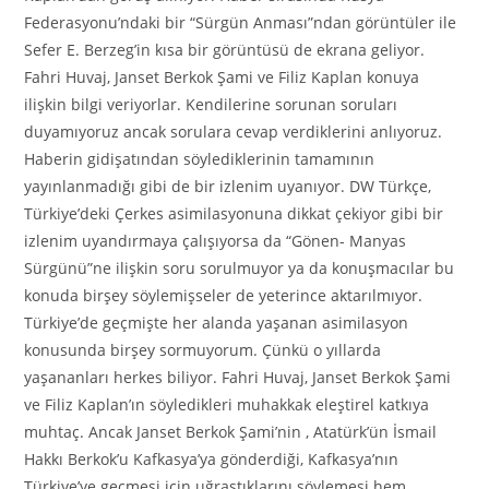
Federasyonu’ndaki bir “Sürgün Anması”ndan görüntüler ile
Sefer E. Berzeg’in kısa bir görüntüsü de ekrana geliyor.
Fahri Huvaj, Janset Berkok Şami ve Filiz Kaplan konuya
ilişkin bilgi veriyorlar. Kendilerine sorunan soruları
duyamıyoruz ancak sorulara cevap verdiklerini anlıyoruz.
Haberin gidişatından söylediklerinin tamamının
yayınlanmadığı gibi de bir izlenim uyanıyor. DW Türkçe,
Türkiye’deki Çerkes asimilasyonuna dikkat çekiyor gibi bir
izlenim uyandırmaya çalışıyorsa da “Gönen- Manyas
Sürgünü”ne ilişkin soru sorulmuyor ya da konuşmacılar bu
konuda birşey söylemişseler de yeterince aktarılmıyor.
Türkiye’de geçmişte her alanda yaşanan asimilasyon
konusunda birşey sormuyorum. Çünkü o yıllarda
yaşananları herkes biliyor. Fahri Huvaj, Janset Berkok Şami
ve Filiz Kaplan’ın söyledikleri muhakkak eleştirel katkıya
muhtaç. Ancak Janset Berkok Şami’nin , Atatürk’ün İsmail
Hakkı Berkok’u Kafkasya’ya gönderdiği, Kafkasya’nın
Türkiye’ye geçmesi için uğraştıklarını söylemesi hem