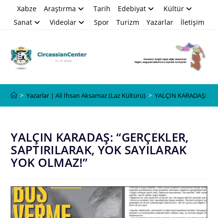
Skip
Xabze
Araştırma
Tarih
Edebiyat
Kültür
to
Sanat
Videolar
Spor
Turizm
Yazarlar
İletişim
content
Blog
>
Yazarlar | Ali İhsan Aksamaz (Laz Kültürü)
>
YALÇIN KARADAŞ: “GE
YALÇIN KARADAŞ: “GERÇEKLER,
SAPTIRILARAK, YOK SAYILARAK
YOK OLMAZ!”