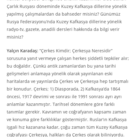
Çarlık Rusyası döneminde Kuzey Kafkasya dillerine yönelik
yapılmış çalışmalardan da bahseder misiniz? Günümüz
Rusya Federasyonu’nda Kuzey Kafkasya dillerine yönelik
radyo-tv, gazete, anadili dersleri hakkında da bilgi verir
misiniz?
Yalçın Karadaş:
“Çerkes Kimdir; Çerkesya Neresidir”
sorusuna yanıt vermeye çalışan herkes şiddetli tepkiler alır;
bu doğaldır. Çünkü antik zamanlardan bu yana tarihi
gelişmeleri anlamaya yönelik olarak yayınlanan eski
haritalarda ve yayınlarda Çerkes ve Çerkesya hep tartışmalı
bir konudur. Çerkes; 1) Diasporada, 2) Kafkasya’da 1864
öncesi, 1917 devrimi ve sonrası ile 1991 sonrası ayrı ayrı
anlamlar kazanmıştır. Tarihsel dönemlere göre farklı
tanımlar gerekir. Kavramın ve coğrafyanın kapsamı zaman
ve konuma göre farklılıklar göstermiştir. Ruslar’ın Kafkasya
işgali hız kazanana kadar, çoğu zaman tüm Kuzey Kafkasya
coğrafyası Çerkesya, halkları da Çerkes olarak biliniyordu.