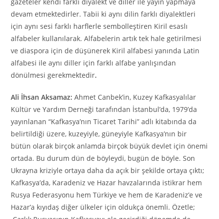
gazeteler kendi farklı diyalekt ve diller ile yayın yapmaya
devam etmektedirler. Tabii ki aynı dilin farklı diyalektleri
için aynı sesi farklı harflerle sembolleştiren Kiril esaslı
alfabeler kullanılarak. Alfabelerin artık tek hale getirilmesi
ve diaspora için de düşünerek Kiril alfabesi yanında Latin
alfabesi ile aynı diller için farklı alfabe yanlışından
dönülmesi gerekmektedir
.
Ali İhsan Aksamaz:
Ahmet Canbek’in, Kuzey Kafkasyalılar
Kültür ve Yardım Derneği tarafından İstanbul’da, 1979’da
yayınlanan “Kafkasya’nın Ticaret Tarihi” adlı kitabında da
belirtildiği üzere, kuzeyiyle, güneyiyle Kafkasya’nın bir
bütün olarak birçok anlamda birçok büyük devlet için önemi
ortada. Bu durum dün de böyleydi, bugün de böyle. Son
Ukrayna kriziyle ortaya daha da açık bir şekilde ortaya çıktı;
Kafkasya’da, Karadeniz ve Hazar havzalarında istikrar hem
Rusya Federasyonu hem Türkiye ve hem de Karadeniz’e ve
Hazar’a kıyıdaş diğer ülkeler için oldukça önemli. Özetle;