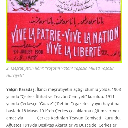
2. Meşrutiyet’in ilânı: “Yaşasın Vatan! Yaşasın Millet! Yaşasın
Hürriyet!”
Yalçın Karadaş:
İkinci meşrutiyetin açtığı olumlu yolda, 1908
yılında “Çerkes İttihat ve Teavün Cemiyeti” kuruldu. 1911
yılında Çerkesçe “Ğuaze” (“Rehber”) gazetesi yayın hayatına
başladı.18 Mayıs 1919’da Çerkes çocuklarına eğitim vermek
amacıyla Çerkes Kadınları Teavün Cemiyeti kuruldu.
Ağustos 1919’da Beşiktaş Akaretler ve Düzce’de Çerkesler