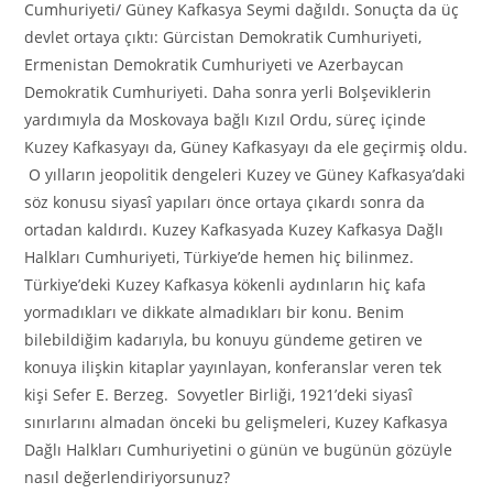
Cumhuriyeti/ Güney Kafkasya Seymi dağıldı. Sonuçta da üç
devlet ortaya çıktı: Gürcistan Demokratik Cumhuriyeti,
Ermenistan Demokratik Cumhuriyeti ve Azerbaycan
Demokratik Cumhuriyeti. Daha sonra yerli Bolşeviklerin
yardımıyla da Moskovaya bağlı Kızıl Ordu, süreç içinde
Kuzey Kafkasyayı da, Güney Kafkasyayı da ele geçirmiş oldu.
O yılların jeopolitik dengeleri Kuzey ve Güney Kafkasya’daki
söz konusu siyasî yapıları önce ortaya çıkardı sonra da
ortadan kaldırdı. Kuzey Kafkasyada Kuzey Kafkasya Dağlı
Halkları Cumhuriyeti, Türkiye’de hemen hiç bilinmez.
Türkiye’deki Kuzey Kafkasya kökenli aydınların hiç kafa
yormadıkları ve dikkate almadıkları bir konu. Benim
bilebildiğim kadarıyla, bu konuyu gündeme getiren ve
konuya ilişkin kitaplar yayınlayan, konferanslar veren tek
kişi Sefer E. Berzeg. Sovyetler Birliği, 1921’deki siyasî
sınırlarını almadan önceki bu gelişmeleri, Kuzey Kafkasya
Dağlı Halkları Cumhuriyetini o günün ve bugünün gözüyle
nasıl değerlendiriyorsunuz?