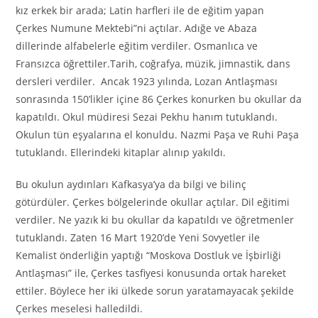
kız erkek bir arada; Latin harfleri ile de eğitim yapan
Çerkes Numune Mektebi”ni açtılar. Adığe ve Abaza
dillerinde alfabelerle eğitim verdiler. Osmanlıca ve
Fransızca öğrettiler.Tarih, coğrafya, müzik, jimnastik, dans
dersleri verdiler. Ancak 1923 yılında, Lozan Antlaşması
sonrasında 150’likler içine 86 Çerkes konurken bu okullar da
kapatıldı. Okul müdiresi Sezai Pekhu hanım tutuklandı.
Okulun tün eşyalarına el konuldu. Nazmi Paşa ve Ruhi Paşa
tutuklandı. Ellerindeki kitaplar alınıp yakıldı.
Bu okulun aydınları Kafkasya’ya da bilgi ve bilinç
götürdüler. Çerkes bölgelerinde okullar açtılar. Dil eğitimi
verdiler. Ne yazık ki bu okullar da kapatıldı ve öğretmenler
tutuklandı. Zaten 16 Mart 1920’de Yeni Sovyetler ile
Kemalist önderliğin yaptığı “Moskova Dostluk ve İşbirliği
Antlaşması” ile, Çerkes tasfiyesi konusunda ortak hareket
ettiler. Böylece her iki ülkede sorun yaratamayacak şekilde
Çerkes meselesi halledildi.