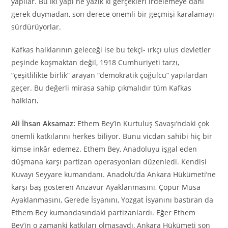
yapılar. Bu iki yapı ne yazık ki gerçekleri irdelemeye dahi
gerek duymadan, son derece önemli bir geçmişi karalamayı
sürdürüyorlar.
Kafkas halklarının geleceği ise bu tekçi- ırkçı ulus devletler
peşinde koşmaktan değil, 1918 Cumhuriyeti tarzı,
“çeşitlilikte birlik” arayan “demokratik çoğulcu” yapılardan
geçer. Bu değerli mirasa sahip çıkmalıdır tüm Kafkas
halkları
.
Ali İhsan Aksamaz:
Ethem Bey’in Kurtuluş Savaşı’ndaki çok
önemli katkılarını herkes biliyor. Bunu vicdan sahibi hiç bir
kimse inkâr edemez. Ethem Bey, Anadoluyu işgal eden
düşmana karşı partizan operasyonları düzenledi. Kendisi
Kuvayı Seyyare kumandanı. Anadolu’da Ankara Hükümeti’ne
karşı baş gösteren Anzavur Ayaklanmasını, Çopur Musa
Ayaklanmasını, Gerede İsyanını, Yozgat İsyanını bastıran da
Ethem Bey kumandasındaki partizanlardı. Eğer Ethem
Bey’in o zamanki katkıları olmasaydı, Ankara Hükümeti son