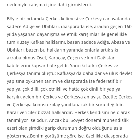
nedeniyle çatışma içine dahi girmişlerdi.
Böyle bir ortamda Çerkes kelimesi ve Çerkesya anavatanda
sadece Adığe ve Ubıhları, diasporada ise, aradan geçen 160
yılda yaşanan dayanışma ve etnik karışımlar ile genellikle
tüm Kuzey Kafkas halklarını, bazan sadece Adığe, Abaza ve
Ubıhları, bazen bu halkların yanında onlarla artık sıkı
akraba olmuş Oset, Karaçay, Çeçen ve kimi Dağıstan
kabilelerini kapsar hale geldi. Yani iki farklı Çerkes ve
Çerkesya tanımı oluştu: Kafkasya’da daha dar ve ulus devlet
yapısına öykünen tanım ve diasporada ise federatif bir
yapıya, çok dilli, çok etnikli ve hatta çok dinli bir yapıya
karşılık gelen bir Çerkes ve Çerkesya anlayışı. Özetle; Çerkes
ve Çerkesya konusu kolay yanıtlanacak bir soru değildir.
Karar vericiler bizzat halklardır. Herkes kendisini ne olarak
tanımlıyor ise odur. Ancak bu, Sovyet dönemi mühendislik
eseri olan şimdiki garip durumun doğru olduğunu asla
göstermez.Benim görüşüme göre ise, özellikle diasporada