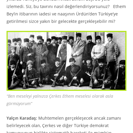
izlemedi. Siz, bu tavrını nasıl değerlendiriyorsunuz? Ethem
Bey’in itibarının iadesi ve naaşının Ürdün’den Türkiye’ye
getirilmesi sizce yakın bir gelecekte gerçekleşebilir mi?
“Ben meseleyi yalnızca Çerkes Ethem meselesi olarak asla
görmüyorum”
Yalçın Karadaş:
Muhtemelen gerçekleşecek ancak zamanı
belirleyecek olan, Çerkes ve diğer Türkiye demokrat
kamuoyunun birlikte sistematik hareketi ile mümkün