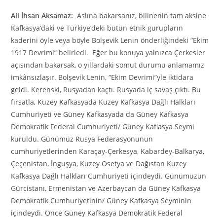
Ali İhsan Aksamaz:
Aslına bakarsanız, bilinenin tam aksine
Kafkasya’daki ve Türkiye’deki bütün etnik gurupların
kaderini öyle veya böyle Bolşevik Lenin önderliğindeki “Ekim
1917 Devrimi” belirledi. Eğer bu konuya yalnızca Çerkesler
açısından bakarsak, o yıllardaki somut durumu anlamamız
imkânsızlaşır. Bolşevik Lenin, “Ekim Devrimi”yle iktidara
geldi. Kerenski, Rusyadan kaçtı. Rusyada iç savaş çıktı. Bu
fırsatla, Kuzey Kafkasyada Kuzey Kafkasya Dağlı Halkları
Cumhuriyeti ve Güney Kafkasyada da Güney Kafkasya
Demokratik Federal Cumhuriyeti/ Güney Kaflasya Seymi
kuruldu. Günümüz Rusya Federasyonunun
cumhuriyetlerinden Karaçay-Çerkesya, Kabardey-Balkarya,
Çeçenistan, İnguşya, Kuzey Osetya ve Dağıstan Kuzey
Kafkasya Dağlı Halkları Cumhuriyeti içindeydi. Günümüzün
Gürcistanı, Ermenistan ve Azerbaycan da Güney Kafkasya
Demokratik Cumhuriyetinin/ Güney Kafkasya Seyminin
içindeydi. Önce Güney Kafkasya Demokratik Federal