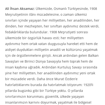
Ali İhsan Aksamaz:
Ülkemizde, Osmanlı Türkiyesinde, 1908
Meşrutiyetinin ilânı mücadelesine, o zaman ülkemiz
sınırları içinde yaşayan her milliyetten, her anadilinden, her
dinden, her mezhepten, her sınıftan aydınımız destek verdi,
fedakârlıklarda bulundular. 1908 Meşrutiyeti sonrası
ülkemizde bir özgürlük havası esti; her milliyetten
aydınımız hem ortak vatan duygusuyla hareket etti hem de
aidiyet duydukları milliyetin anadili ve kültürünü yaşatmak
için de örgütlenmelere girişti. Ancak ardından gelen Balkan
Savaşları ve Birinci Dünya Savaşıyla hem toprak hem de
insan kaybına uğradık. Ardından Kurtuluş Savaşı sırasında
yine her milliyetten, her anadilinden aydınımız yeni ortak
bir mücadele verdi. Daha önce Murat Özden’e
hatırlattıklarımı burada da hatırlatmak istiyorum: 1920’li
yıllarda bugünkü gibi bir Türkiye yoktu. O yıllarda
sınırlarımızın korunması, güvenlik, ülkede yaşayan
insanlarımızın karnını doyurmak, yaşatmak ile bölgesel