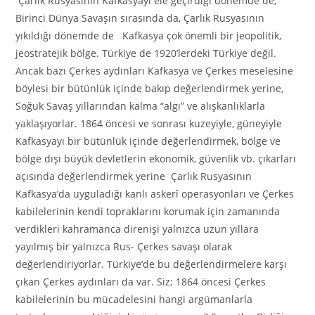
Çarlık Rusyasının Kafkasyayı ele geçirdiği dönemde de,
Birinci Dünya Savaşın sırasında da, Çarlık Rusyasının
yıkıldığı dönemde de Kafkasya çok önemli bir jeopolitik,
jeostratejik bölge. Türkiye de 1920’lerdeki Türkiye değil.
Ancak bazı Çerkes aydınları Kafkasya ve Çerkes meselesine
böylesi bir bütünlük içinde bakıp değerlendirmek yerine,
Soğuk Savaş yıllarından kalma “algı” ve alışkanlıklarla
yaklaşıyorlar. 1864 öncesi ve sonrası kuzeyiyle, güneyiyle
Kafkasyayı bir bütünlük içinde değerlendirmek, bölge ve
bölge dışı büyük devletlerin ekonomik, güvenlik vb. çıkarları
açısında değerlendirmek yerine Çarlık Rusyasının
Kafkasya’da uyguladığı kanlı askerî operasyonları ve Çerkes
kabilelerinin kendi topraklarını korumak için zamanında
verdikleri kahramanca direnişi yalnızca uzun yıllara
yayılmış bir yalnızca Rus- Çerkes savaşı olarak
değerlendiriyorlar. Türkiye’de bu değerlendirmelere karşı
çıkan Çerkes aydınları da var. Siz; 1864 öncesi Çerkes
kabilelerinin bu mücadelesini hangi argümanlarla