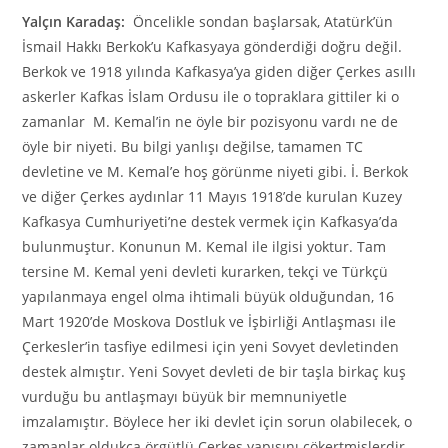
Yalçın Karadaş:
Öncelikle sondan başlarsak, Atatürk’ün
İsmail Hakkı Berkok’u Kafkasyaya gönderdiği doğru değil.
Berkok ve 1918 yılında Kafkasya’ya giden diğer Çerkes asıllı
askerler Kafkas İslam Ordusu ile o topraklara gittiler ki o
zamanlar M. Kemal’in ne öyle bir pozisyonu vardı ne de
öyle bir niyeti. Bu bilgi yanlışı değilse, tamamen TC
devletine ve M. Kemal’e hoş görünme niyeti gibi. İ. Berkok
ve diğer Çerkes aydınlar 11 Mayıs 1918’de kurulan Kuzey
Kafkasya Cumhuriyeti’ne destek vermek için Kafkasya’da
bulunmuştur. Konunun M. Kemal ile ilgisi yoktur. Tam
tersine M. Kemal yeni devleti kurarken, tekçi ve Türkçü
yapılanmaya engel olma ihtimali büyük olduğundan, 16
Mart 1920’de Moskova Dostluk ve İşbirliği Antlaşması ile
Çerkesler’in tasfiye edilmesi için yeni Sovyet devletinden
destek almıştır. Yeni Sovyet devleti de bir taşla birkaç kuş
vurduğu bu antlaşmayı büyük bir memnuniyetle
imzalamıştır. Böylece her iki devlet için sorun olabilecek, o
zamanlar oldukça örgütlü Çerkes yapısını çökertmişlerdir.