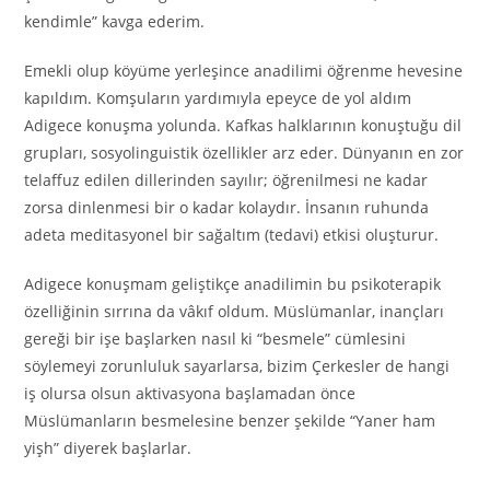
kendimle” kavga ederim.
Emekli olup köyüme yerleşince anadilimi öğrenme hevesine
kapıldım. Komşuların yardımıyla epeyce de yol aldım
Adigece konuşma yolunda. Kafkas halklarının konuştuğu dil
grupları, sosyolinguistik özellikler arz eder. Dünyanın en zor
telaffuz edilen dillerinden sayılır; öğrenilmesi ne kadar
zorsa dinlenmesi bir o kadar kolaydır. İnsanın ruhunda
adeta meditasyonel bir sağaltım (tedavi) etkisi oluşturur.
Adigece konuşmam geliştikçe anadilimin bu psikoterapik
özelliğinin sırrına da vâkıf oldum. Müslümanlar, inançları
gereği bir işe başlarken nasıl ki “besmele” cümlesini
söylemeyi zorunluluk sayarlarsa, bizim Çerkesler de hangi
iş olursa olsun aktivasyona başlamadan önce
Müslümanların besmelesine benzer şekilde “Yaner ham
yişh” diyerek başlarlar.