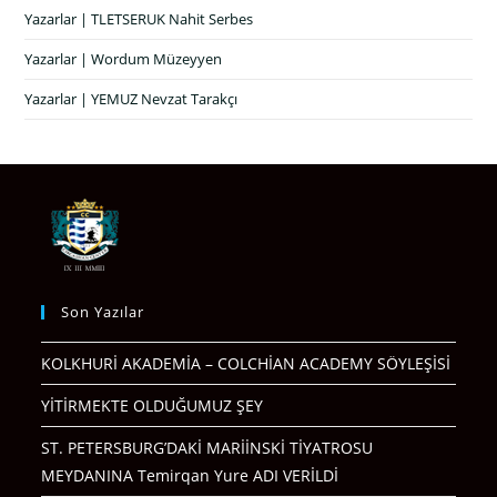
Yazarlar | TLETSERUK Nahit Serbes
Yazarlar | Wordum Müzeyyen
Yazarlar | YEMUZ Nevzat Tarakçı
Son Yazılar
KOLKHURİ AKADEMİA – COLCHİAN ACADEMY SÖYLEŞİSİ
YİTİRMEKTE OLDUĞUMUZ ŞEY
ST. PETERSBURG’DAKİ MARİİNSKİ TİYATROSU
MEYDANINA Temirqan Yure ADI VERİLDİ