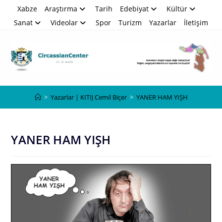
Skip
Xabze
Araştırma
Tarih
Edebiyat
Kültür
to
Sanat
Videolar
Spor
Turizm
Yazarlar
İletişim
content
Blog
>
Yazarlar | KITIJ Cemil Biçer
>
YANER HAM YIŞH
YANER HAM YIŞH