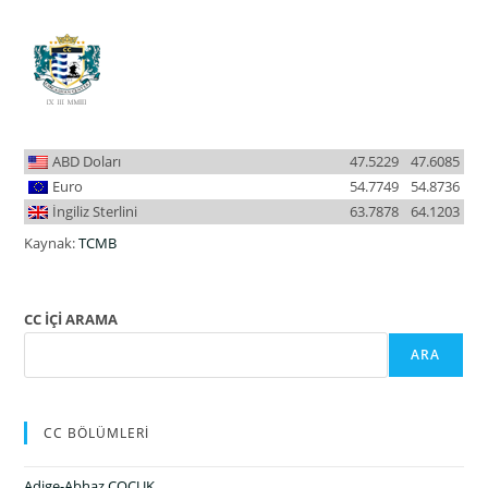
ABD Doları
47.5229
47.6085
Euro
54.7749
54.8736
İngiliz Sterlini
63.7878
64.1203
Kaynak:
TCMB
CC İÇİ ARAMA
ARA
CC BÖLÜMLERİ
Adige-Abhaz ÇOCUK