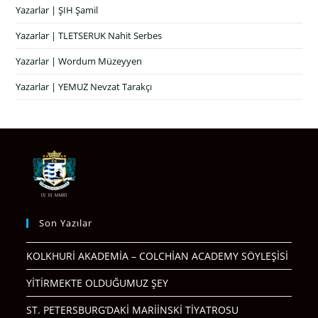
Yazarlar | ŞIH Şamil
Yazarlar | TLETSERUK Nahit Serbes
Yazarlar | Wordum Müzeyyen
Yazarlar | YEMUZ Nevzat Tarakçı
Son Yazılar
KOLKHURİ AKADEMİA – COLCHİAN ACADEMY SÖYLEŞİSİ
YİTİRMEKTE OLDUĞUMUZ ŞEY
ST. PETERSBURG’DAKİ MARİİNSKİ TİYATROSU