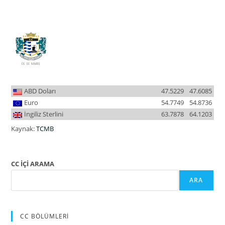
ABD Doları
47.5229
47.6085
Euro
54.7749
54.8736
İngiliz Sterlini
63.7878
64.1203
Kaynak:
TCMB
CC İÇİ ARAMA
ARA
CC BÖLÜMLERİ