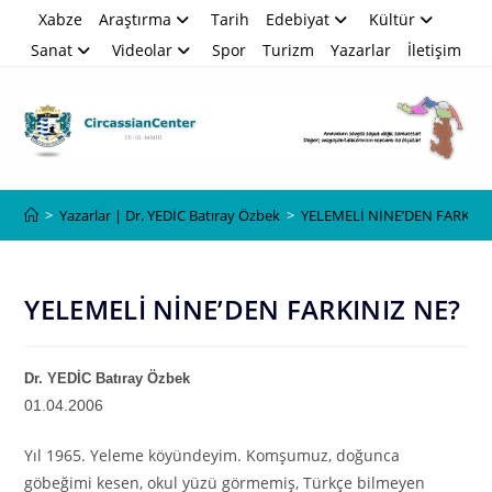
Skip
Xabze
Araştırma
Tarih
Edebiyat
Kültür
to
Sanat
Videolar
Spor
Turizm
Yazarlar
İletişim
content
Blog
>
Yazarlar | Dr. YEDİC Batıray Özbek
>
YELEMELİ NİNE’DEN FARKINI
YELEMELİ NİNE’DEN FARKINIZ NE?
Dr. YEDİC Batıray Özbek
01.04.2006
Yıl 1965. Yeleme köyündeyim. Komşumuz, doğunca
göbeğimi kesen, okul yüzü görmemiş, Türkçe bilmeyen