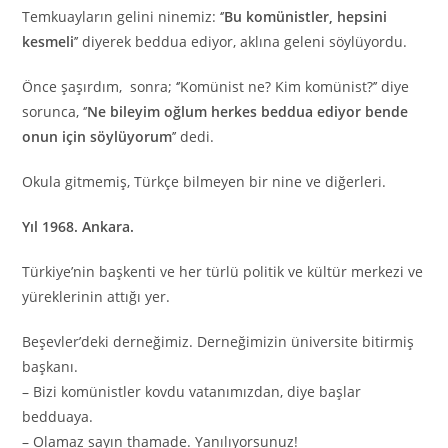
Temkuayların gelini ninemiz: ‘’
Bu komünistler, hepsini
kesmeli
’’ diyerek beddua ediyor, aklına geleni söylüyordu.
Önce şaşırdım, sonra; ‘’Komünist ne? Kim komünist?’’ diye
sorunca, ‘’
Ne bileyim oğlum herkes beddua ediyor bende
onun için söylüyorum
’’ dedi.
Okula gitmemiş, Türkçe bilmeyen bir nine ve diğerleri.
Yıl 1968. Ankara.
Türkiye’nin başkenti ve her türlü politik ve kültür merkezi ve
yüreklerinin attığı yer.
Beşevler’deki derneğimiz. Derneğimizin üniversite bitirmiş
başkanı.
– Bizi komünistler kovdu vatanımızdan, diye başlar
bedduaya.
– Olamaz sayın thamade. Yanılıyorsunuz!