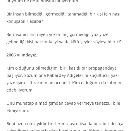
duydum ne de kendisini tanıyordum.
Bir insan bilmediği, görmediği, tanımadığı bir kişi için nasıl
konuşabilir acaba?
Bir insanın -art niyeti yoksa- hiç görmediği, yüz yüze
gelmediği kişi hakkında iyi ya da kötü şeyler söyleyebilir ki?
2006 yılındayız.
Kim olduğunu bilmediğim biri kasıtlı bir propagandaya
başlıyor. Sözüm ona Kabardey Adigelerini küçültücü yazı
yazmışım. İftiracının amacı belli. Kim olduğunu da tahmin
edebiliyorum.
Onu muhatap almadığımdan cevap vermeye tenezzül bile
etmiyorum.
Beni üzen otuz yıldır fikirlerimiz ayrı olsa da beraber dostça
çalıştığımız arkadaşlardan bazılarının bu iftiraya inanması.