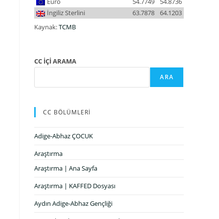
Euro
54.7749
54.8736
İngiliz Sterlini
63.7878
64.1203
Kaynak:
TCMB
CC İÇİ ARAMA
ARA
CC BÖLÜMLERİ
Adige-Abhaz ÇOCUK
Araştırma
Araştırma | Ana Sayfa
Araştırma | KAFFED Dosyası
Aydın Adige-Abhaz Gençliği