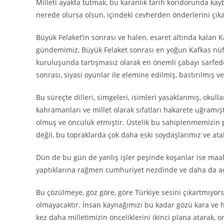
Milleti ayakta tutmak, bu karanlık tarih koridorunda ka
nerede olursa olsun, içindeki cevherden önderlerini çıkar
Büyük Felaket’in sonrası ve halen, esaret altında kalan K
gündemimiz, Büyük Felaket sonrası en yoğun Kafkas nüfu
kuruluşunda tartışmasız olarak en önemli çabayı sarfed
sonrası, siyasi oyunlar ile elemine edilmiş, bastırılmış ve
Bu süreçte dilleri, simgeleri, isimleri yasaklanmış, okull
kahramanları ve millet olarak sıfatları hakarete uğramışt
olmuş ve öncülük etmiştir. Üstelik bu sahiplenmemizin p
değil, bu topraklarda çok daha eski soydaşlarımız ve at
Dün de bu gün de yanlış işler peşinde koşanlar ise maale
yaptıklarına rağmen cumhuriyet nezdinde ve daha da ac
Bu çözülmeye, göz göre, göre Türkiye sesini çıkartmıyorsa
olmayacaktır. İnsan kaynağımızı bu kadar gözü kara ve h
kez daha milletimizin önceliklerini ikinci plana atarak, 