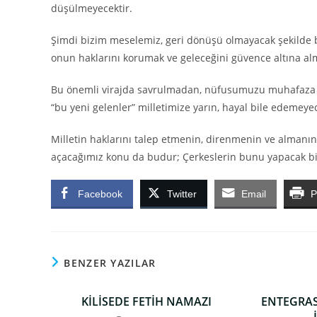
düşülmeyecektir.
Şimdi bizim meselemiz, geri dönüşü olmayacak şekilde bi
onun haklarını korumak ve geleceğini güvence altına alm
Bu önemli virajda savrulmadan, nüfusumuzu muhafaza ede
“bu yeni gelenler” milletimize yarın, hayal bile edemeye
Milletin haklarını talep etmenin, direnmenin ve almanı
açacağımız konu da budur; Çerkeslerin bunu yapacak bir
Facebook
Twitter
Email
P
BENZER YAZILAR
KİLİSEDE FETİH NAMAZI
ENTEGRAS