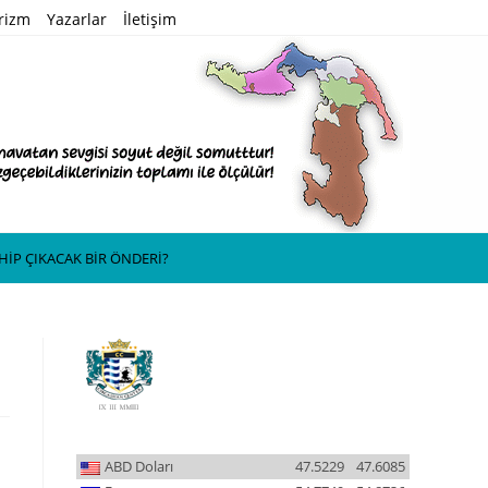
rizm
Yazarlar
İletişim
HİP ÇIKACAK BİR ÖNDERİ?
ABD Doları
47.5229
47.6085