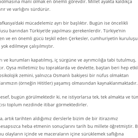
ybolmasına mani olmak en önemli görevdir. Millet ayakta kaldıkça
ır ve varlığını sürdürür.
afkasya’daki mücadelemiz ayrı bir başlıktır. Bugün ise öncelikli
su barından Türkiye’de yapılması gerekenlerdir. Türkiye’nin
en ve en önemli gücü teşkil eden Çerkesler, cumhuriyetin kuruluşu
 yok edilmeye çalışılmıştır.
arı ve kurumları kapatılmış, iç sürgüne ve ayrımcılığa tabi tutulmuş,
ır. Oysa milletimiz bu topraklarda ve devlette, baştan beri hep etkil
sikolojik zemini, yalnızca Osmanlı bakiyesi bir nüfus olmaktan
alarımızın (örneğin Hititler) yaşamış olmasından kaynaklanmaktadır.
sef, bugün görülmektedir ki, ne istiyorlarsa tek, tek almakta ve tü
ısı toplum nezdinde itibar görmektedirler.
, artık tarihten aldığımız derslerle bizim de bir itirazımız
esapsızca heba etmenin sonuçlarını tarih bu millete öğretmiştir. B
onu olayların içinde ve maceraların içine sürüklemek saflığına