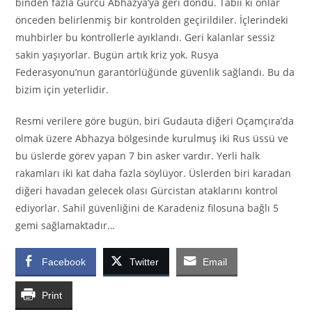
binden fazla Gürcü Abhazya’ya geri döndü. Tabii ki onlar
önceden belirlenmiş bir kontrolden geçirildiler. İçlerindeki
muhbirler bu kontrollerle ayıklandı. Geri kalanlar sessiz
sakin yaşıyorlar. Bugün artık kriz yok. Rusya
Federasyonu’nun garantörlüğünde güvenlik sağlandı. Bu da
bizim için yeterlidir.
Resmi verilere göre bugün, biri Gudauta diğeri Oçamçıra’da
olmak üzere Abhazya bölgesinde kurulmuş iki Rus üssü ve
bu üslerde görev yapan 7 bin asker vardır. Yerli halk
rakamları iki kat daha fazla söylüyor. Üslerden biri karadan
diğeri havadan gelecek olası Gürcistan ataklarını kontrol
ediyorlar. Sahil güvenliğini de Karadeniz filosuna bağlı 5
gemi sağlamaktadır…
Facebook
Twitter
Email
Print