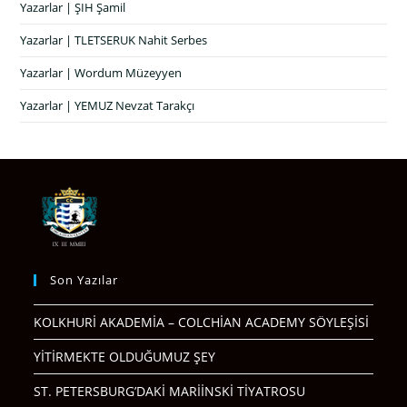
Yazarlar | ŞIH Şamil
Yazarlar | TLETSERUK Nahit Serbes
Yazarlar | Wordum Müzeyyen
Yazarlar | YEMUZ Nevzat Tarakçı
Son Yazılar
KOLKHURİ AKADEMİA – COLCHİAN ACADEMY SÖYLEŞİSİ
YİTİRMEKTE OLDUĞUMUZ ŞEY
ST. PETERSBURG’DAKİ MARİİNSKİ TİYATROSU