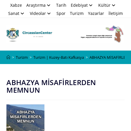
Skip
Xabze
Araştırma
Tarih
Edebiyat
Kültür
to
Sanat
Videolar
Spor
Turizm
Yazarlar
İletişim
content
Blog
>
Turizm
>
Turizm | Kuzey-Batı Kafkasya
>
ABHAZYA MİSAFİRLER
ABHAZYA MİSAFİRLERDEN
MEMNUN