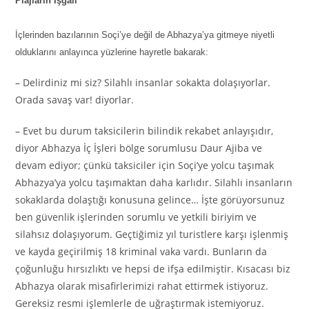
Plajların İşgali
İçlerinden bazılarının Soçi’ye değil de Abhazya’ya gitmeye niyetli
olduklarını anlayınca yüzlerine hayretle bakarak:
– Delirdiniz mi siz? Silahlı insanlar sokakta dolaşıyorlar.
Orada savaş var! diyorlar.
– Evet bu durum taksicilerin bilindik rekabet anlayışıdır,
diyor Abhazya İç İşleri bölge sorumlusu Daur Ajiba ve
devam ediyor; çünkü taksiciler için Soçi’ye yolcu taşımak
Abhazya’ya yolcu taşımaktan daha karlıdır. Silahlı insanların
sokaklarda dolaştığı konusuna gelince… İşte görüyorsunuz
ben güvenlik işlerinden sorumlu ve yetkili biriyim ve
silahsız dolaşıyorum. Geçtiğimiz yıl turistlere karşı işlenmiş
ve kayda geçirilmiş 18 kriminal vaka vardı. Bunların da
çoğunluğu hırsızlıktı ve hepsi de ifşa edilmiştir. Kısacası biz
Abhazya olarak misafirlerimizi rahat ettirmek istiyoruz.
Gereksiz resmi işlemlerle de uğraştırmak istemiyoruz.