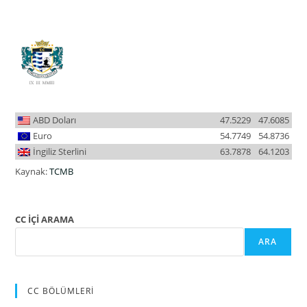
ABD Doları
47.5229
47.6085
Euro
54.7749
54.8736
İngiliz Sterlini
63.7878
64.1203
Kaynak:
TCMB
CC İÇİ ARAMA
ARA
CC BÖLÜMLERİ