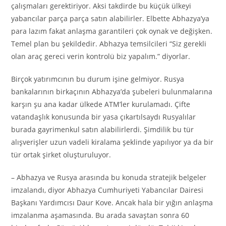
çalışmaları gerektiriyor. Aksi takdirde bu küçük ülkeyi
yabancılar parça parça satın alabilirler. Elbette Abhazya’ya
para lazım fakat anlaşma garantileri çok oynak ve değişken.
Temel plan bu şekildedir. Abhazya temsilcileri “Siz gerekli
olan araç gereci verin kontrolü biz yapalım.” diyorlar.
Birçok yatırımcının bu durum işine gelmiyor. Rusya
bankalarının birkaçının Abhazya’da şubeleri bulunmalarına
karşın şu ana kadar ülkede ATM’ler kurulamadı. Çifte
vatandaşlık konusunda bir yasa çıkartılsaydı Rusyalılar
burada gayrimenkul satın alabilirlerdi. Şimdilik bu tür
alışverişler uzun vadeli kiralama şeklinde yapılıyor ya da bir
tür ortak şirket oluşturuluyor.
– Abhazya ve Rusya arasında bu konuda stratejik belgeler
imzalandı, diyor Abhazya Cumhuriyeti Yabancılar Dairesi
Başkanı Yardımcısı Daur Kove. Ancak hala bir yığın anlaşma
imzalanma aşamasında. Bu arada savaştan sonra 60