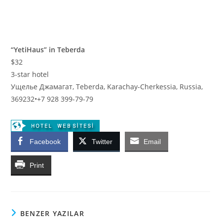
“YetiHaus” in Teberda
$32
3-star hotel
Ущелье Джамагат, Teberda, Karachay-Cherkessia, Russia,
369232
•
+7 928 399-79-79
Facebook
Twitter
Email
Print
BENZER YAZILAR