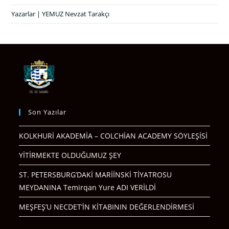
Yazarlar | YEMUZ Nevzat Tarakçı
Son Yazılar
KOLKHURİ AKADEMİA – COLCHİAN ACADEMY SÖYLEŞİSİ
YİTİRMEKTE OLDUĞUMUZ ŞEY
ST. PETERSBURG’DAKİ MARİİNSKİ TİYATROSU
MEYDANINA Temirqan Yure ADI VERİLDİ
MEŞFEŞ’U NECDET’İN KİTABININ DEĞERLENDİRMESİ