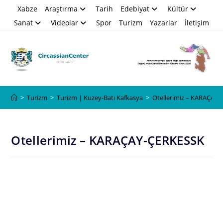
Skip
Xabze
Araştırma
Tarih
Edebiyat
Kültür
to
Sanat
Videolar
Spor
Turizm
Yazarlar
İletişim
content
Blog
>
Turizm
>
Turizm | Kuzey-Batı Kafkasya
>
Otellerimiz – KARAÇAY
Otellerimiz – KARAÇAY-ÇERKESSK