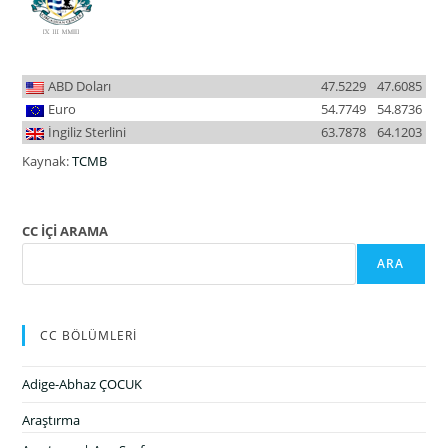
ABD Doları
47.5229
47.6085
Euro
54.7749
54.8736
İngiliz Sterlini
63.7878
64.1203
Kaynak:
TCMB
CC İÇİ ARAMA
ARA
CC BÖLÜMLERİ
Adige-Abhaz ÇOCUK
Araştırma