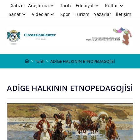
Skip
Xabze
Araştırma
Tarih
Edebiyat
Kültür
to
Sanat
Videolar
Spor
Turizm
Yazarlar
İletişim
content
Blog
>
Tarih
>
ADİGE HALKININ ETNOPEDAGOJİSİ
ADİGE HALKININ ETNOPEDAGOJİSİ