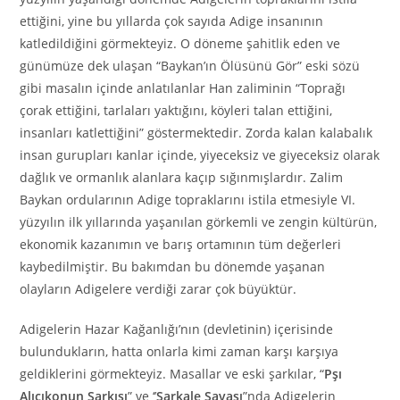
ettiğini, yine bu yıllarda çok sayıda Adige insanının
katledildiğini görmekteyiz. O döneme şahitlik eden ve
günümüze dek ulaşan “Baykan’ın Ölüsünü Gör” eski sözü
gibi masalın içinde anlatılanlar Han zaliminin “Toprağı
çorak ettiğini, tarlaları yaktığını, köyleri talan ettiğini,
insanları katlettiğini” göstermektedir. Zorda kalan kalabalık
insan gurupları kanlar içinde, yiyeceksiz ve giyeceksiz olarak
dağlık ve ormanlık alanlara kaçıp sığınmışlardır. Zalim
Baykan ordularının Adige topraklarını istila etmesiyle VI.
yüzyılın ilk yıllarında yaşanılan görkemli ve zengin kültürün,
ekonomik kazanımın ve barış ortamının tüm değerleri
kaybedilmiştir. Bu bakımdan bu dönemde yaşanan
olayların Adigelere verdiği zarar çok büyüktür.
Adigelerin Hazar Kağanlığı’nın (devletinin) içerisinde
bulundukların, hatta onlarla kimi zaman karşı karşıya
geldiklerini görmekteyiz. Masallar ve eski şarkılar, “
Pşı
Alıcıkonun Şarkısı
” ve ‘’
Sarkale Savaşı
”nda Adigelerin