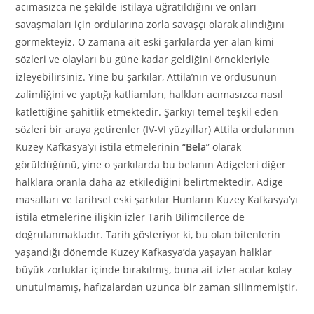
acımasızca ne şekilde istilaya uğratıldığını ve onları
savaşmaları için ordularına zorla savaşçı olarak alındığını
görmekteyiz. O zamana ait eski şarkılarda yer alan kimi
sözleri ve olayları bu güne kadar geldiğini örnekleriyle
izleyebilirsiniz. Yine bu şarkılar, Attila’nın ve ordusunun
zalimliğini ve yaptığı katliamları, halkları acımasızca nasıl
katlettiğine şahitlik etmektedir. Şarkıyı temel teşkil eden
sözleri bir araya getirenler (IV-VI yüzyıllar) Attila ordularının
Kuzey Kafkasya’yı istila etmelerinin “
Bela
” olarak
görüldüğünü, yine o şarkılarda bu belanın Adigeleri diğer
halklara oranla daha az etkilediğini belirtmektedir. Adige
masalları ve tarihsel eski şarkılar Hunların Kuzey Kafkasya’yı
istila etmelerine ilişkin izler Tarih Bilimcilerce de
doğrulanmaktadır. Tarih gösteriyor ki, bu olan bitenlerin
yaşandığı dönemde Kuzey Kafkasya’da yaşayan halklar
büyük zorluklar içinde bırakılmış, buna ait izler acılar kolay
unutulmamış, hafızalardan uzunca bir zaman silinmemiştir.