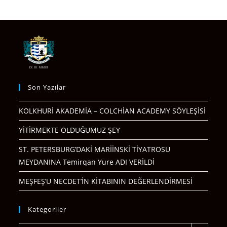
Son Yazılar
KOLKHURİ AKADEMİA – COLCHİAN ACADEMY SÖYLEŞİSİ
YİTİRMEKTE OLDUĞUMUZ ŞEY
ST. PETERSBURG’DAKİ MARİİNSKİ TİYATROSU
MEYDANINA Temirqan Yure ADI VERİLDİ
MEŞFEŞ’U NECDET’İN KİTABININ DEĞERLENDİRMESİ
Kategoriler