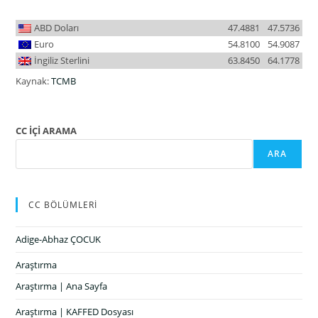
ABD Doları
47.4881
47.5736
Euro
54.8100
54.9087
İngiliz Sterlini
63.8450
64.1778
Kaynak:
TCMB
CC İÇİ ARAMA
ARA
CC BÖLÜMLERİ
Adige-Abhaz ÇOCUK
Araştırma
Araştırma | Ana Sayfa
Araştırma | KAFFED Dosyası