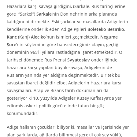
Hazarlara karşı savaşa girdiğini, (Sarkale, Rus tarihçilerine
göre “Sarkel”)
Sarkale
’nin Don nehrinin arka planında
kaldığını bildirmekte. Eski şarkılar ve masallarda Adigelerin
kendilerine önderlik eden Adige Pşıleri
Boleteko Bezırıko
,
Kanc
(Kanj)
Alecıko
’nun isimleri geçmektedir.
Negume
Şore
’nin söylemine göre bahsedeceğimiz olayın, geçtiği
döneminin 965’li yıllara rastladığına işaret etmektedir. O
tarihsel dönemde Rus Prensi
Svyatoslav
önderliğinde
hazarlara karşı yapılan büyük savaşa, Adigelerin de
Rusların yanında yer aldığına değinmektedir. Bir tek bu
savaştan ibaret değildir elbet Adigelerin Hazarlara karşı
savaşmaları. Arap ve Bizans tarih dokümanları da
gösteriyor ki 10. yüzyılda Adigeler Kuzey Kafkasya’da yer
edinmiş askeri, politik gücü elinde tutan bir güç
konumundadır.
Adige halkının çocukları biliyor ki, masallar ve içerisinde yer
alan şarkılarda, ağıtlarda bilinmesi gerekli çok şey yüklü,