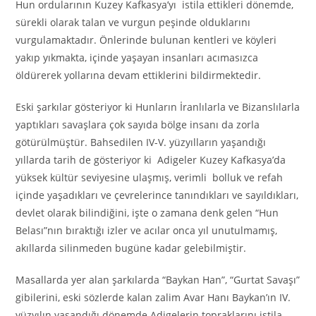
Hun ordularının Kuzey Kafkasya’yı istila ettikleri dönemde,
sürekli olarak talan ve vurgun peşinde olduklarını
vurgulamaktadır. Önlerinde bulunan kentleri ve köyleri
yakıp yıkmakta, içinde yaşayan insanları acımasızca
öldürerek yollarına devam ettiklerini bildirmektedir.
Eski şarkılar gösteriyor ki Hunların İranlılarla ve Bizanslılarla
yaptıkları savaşlara çok sayıda bölge insanı da zorla
götürülmüştür. Bahsedilen IV-V. yüzyılların yaşandığı
yıllarda tarih de gösteriyor ki Adigeler Kuzey Kafkasya’da
yüksek kültür seviyesine ulaşmış, verimli bolluk ve refah
içinde yaşadıkları ve çevrelerince tanındıkları ve sayıldıkları,
devlet olarak bilindiğini, işte o zamana denk gelen “Hun
Belası”nın bıraktığı izler ve acılar onca yıl unutulmamış,
akıllarda silinmeden bugüne kadar gelebilmiştir.
Masallarda yer alan şarkılarda “Baykan Han”, “Gurtat Savaşı”
gibilerini, eski sözlerde kalan zalim Avar Hanı Baykan’ın IV.
yüzyılın yaşandığı dönemde Adigelerin topraklarını istila