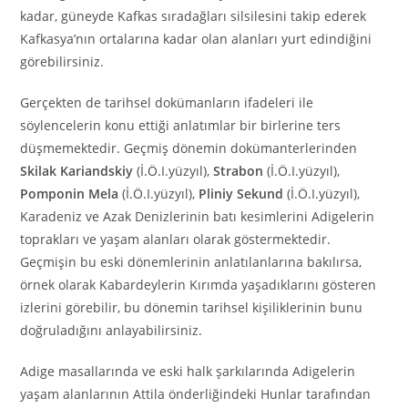
kadar, güneyde Kafkas sıradağları silsilesini takip ederek
Kafkasya’nın ortalarına kadar olan alanları yurt edindiğini
görebilirsiniz.
Gerçekten de tarihsel dokümanların ifadeleri ile
söylencelerin konu ettiği anlatımlar bir birlerine ters
düşmemektedir. Geçmiş dönemin dokümanterlerinden
Skilak Kariandskiy
(İ.Ö.I.yüzyıl),
Strabon
(İ.Ö.I.yüzyıl),
Pomponin Mela
(İ.Ö.I.yüzyıl),
Pliniy Sekund
(İ.Ö.I.yüzyıl),
Karadeniz ve Azak Denizlerinin batı kesimlerini Adigelerin
toprakları ve yaşam alanları olarak göstermektedir.
Geçmişin bu eski dönemlerinin anlatılanlarına bakılırsa,
örnek olarak Kabardeylerin Kırımda yaşadıklarını gösteren
izlerini görebilir, bu dönemin tarihsel kişiliklerinin bunu
doğruladığını anlayabilirsiniz.
Adige masallarında ve eski halk şarkılarında Adigelerin
yaşam alanlarının Attila önderliğindeki Hunlar tarafından