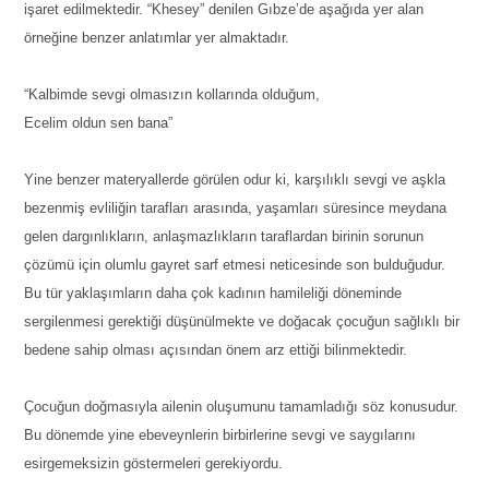
işaret edilmektedir. “Khesey” denilen Gıbze’de aşağıda yer alan
örneğine benzer anlatımlar yer almaktadır.
“Kalbimde sevgi olmasızın kollarında olduğum,
Ecelim oldun sen bana”
Yine benzer materyallerde görülen odur ki, karşılıklı sevgi ve aşkla
bezenmiş evliliğin tarafları arasında, yaşamları süresince meydana
gelen dargınlıkların, anlaşmazlıkların taraflardan birinin sorunun
çözümü için olumlu gayret sarf etmesi neticesinde son bulduğudur.
Bu tür yaklaşımların daha çok kadının hamileliği döneminde
sergilenmesi gerektiği düşünülmekte ve doğacak çocuğun sağlıklı bir
bedene sahip olması açısından önem arz ettiği bilinmektedir.
Çocuğun doğmasıyla ailenin oluşumunu tamamladığı söz konusudur.
Bu dönemde yine ebeveynlerin birbirlerine sevgi ve saygılarını
esirgemeksizin göstermeleri gerekiyordu.