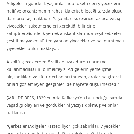
Adigelerin gündelik yaşamlarında tükettikleri yiyeceklerin
hafif ve organizmanın rahatlıkla eritebileceği tarzda oluşu
da mana taşımaktadır. Yaşamları süresince fazlaca ve ağır
yiyecekleri tüketmemeleri gerektiği bilincine
sahiptiler.Gündelik yemek alışkanlıklarında yeşil sebzeler,
çeşitli meyveler, sütten yapılan yiyecekler ve bal muhtevalı
yiyecekler bulunmaktaydı.
Alkollü içeceklerden özellikle uzak durduklarını ve
kullanmadıklarını bilmekteyiz. Adigelerin yeme içme
alışkanlıkları ve kültürleri onları tanıyan, aralarına girerek
onları gözlemleyen gezginleri de hayrete düşürmektedir.
ŞARL DE BESS, 1829 yılında Kafkasya’da bulunduğu sırada
yaşadığı olayları ve gördüklerini yazıya dökmüş ve onlar
hakkında;
“Çerkesler (Adigeler kastediliyor) çok sabırlılar, yiyecekleri
açısından zengin bir çeşitliliğe sahipler, sağlıkları için