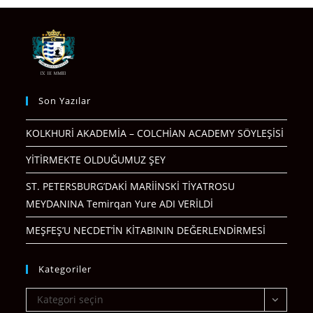
Son Yazılar
KOLKHURİ AKADEMİA – COLCHİAN ACADEMY SÖYLEŞİSİ
YİTİRMEKTE OLDUĞUMUZ ŞEY
ST. PETERSBURG’DAKİ MARİİNSKİ TİYATROSU
MEYDANINA Temirqan Yure ADI VERİLDİ
MEŞFEŞ’U NECDET’İN KİTABININ DEĞERLENDİRMESİ
Kategoriler
Kategoriler
Kategori seçin