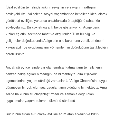
İdeal evliliğin temelinde aşkın, sevginin ve saygının yattığını
söyleyebiliriz. Adigelerin sosyal yaşamlarında kendilerin ideal olarak
gördükleri evliliğin, yukarıda anlatılanlarla örtüştüğünü rahatlıkla
söyleyebiliriz. Bir çok etnografik belge gösteriyor ki, Adige genç
kızları eşlerini seçmede rahat ve özgürdüler. Tüm bu bilgi ve
gelişmeler doğrultusunda Adigelerin aile kurumuna verdikleri önemi
kavrayabilir ve uygulamaların yöntemlerinin doğruluğunu tastiklediğini
görebilirsiniz.
Ancak süreç içerisinde var olan sınıfsal katmanların temsilcilerinin
benzeri bakış açıları olmadığını da bilmekteyiz. Zira Pşı-Vork
egemenlerinin yaşam sürdüğü zamanlarda “Adige Xhabze”sine uygun
düşmeyen bir çok olumsuz uygulamanın olduğunu bilmekteyiz. Ama
Adige halkı bunları olağanlaştırmadı ve zamanla doğru olan
uygulamalar yaşam bularak hükmünü sürdürdü.
Bütün bunlardan ayrı olarak evliliğe adım atan erkeğin ve kızın