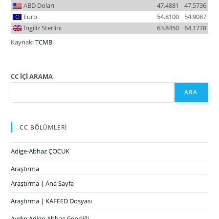
ABD Doları
47.4881
47.5736
Euro
54.8100
54.9087
İngiliz Sterlini
63.8450
64.1778
Kaynak:
TCMB
CC İÇİ ARAMA
ARA
CC BÖLÜMLERİ
Adige-Abhaz ÇOCUK
Araştırma
Araştırma | Ana Sayfa
Araştırma | KAFFED Dosyası
Aydın Adige-Abhaz Gençliği