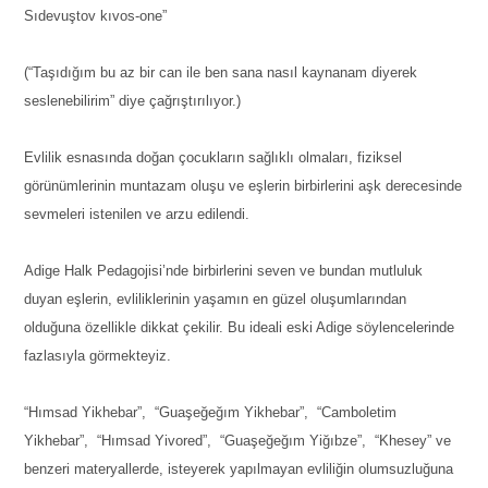
Sıdevuştov kıvos-one”
(“Taşıdığım bu az bir can ile ben sana nasıl kaynanam diyerek
seslenebilirim” diye çağrıştırılıyor.)
Evlilik esnasında doğan çocukların sağlıklı olmaları, fiziksel
görünümlerinin muntazam oluşu ve eşlerin birbirlerini aşk derecesinde
sevmeleri istenilen ve arzu edilendi.
Adige Halk Pedagojisi’nde birbirlerini seven ve bundan mutluluk
duyan eşlerin, evliliklerinin yaşamın en güzel oluşumlarından
olduğuna özellikle dikkat çekilir. Bu ideali eski Adige söylencelerinde
fazlasıyla görmekteyiz.
“Hımsad Yikhebar”, “Guaşeğeğım Yikhebar”, “Camboletim
Yikhebar”, “Hımsad Yivored”, “Guaşeğeğım Yiğıbze”, “Khesey” ve
benzeri materyallerde, isteyerek yapılmayan evliliğin olumsuzluğuna