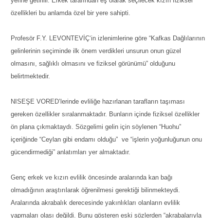
yerine getirilir. Erkek tarafından eş olarak seçilecek kızın fiziksel
özellikleri bu anlamda özel bir yere sahipti.
Profesör F.Y. LEVONTEVİÇ‘in izlenimlerine göre “Kafkas Dağlılarının
gelinlerinin seçiminde ilk önem verdikleri unsurun onun güzel
olmasını, sağlıklı olmasını ve fiziksel görünümü” olduğunu
belirtmektedir.
NISEŞE VORED’lerinde evliliğe hazırlanan tarafların taşıması
gereken özellikler sıralanmaktadır. Bunların içinde fiziksel özellikler
ön plana çıkmaktaydı. Sözgelimi gelin için söylenen “Huohu”
içeriğinde “Ceylan gibi endamı olduğu” ve “işlerin yoğunluğunun onu
gücendirmediği” anlatımları yer almaktadır.
Genç erkek ve kızın evlilik öncesinde aralarında kan bağı
olmadığının araştırılarak öğrenilmesi gerektiği bilinmekteydi.
Aralarında akrabalık derecesinde yakınlıkları olanların evlilik
yapmaları olası değildi. Bunu gösteren eski sözlerden “akrabalarıyla