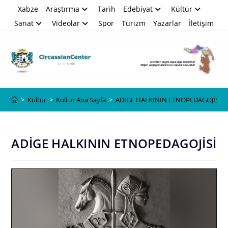
Skip
Xabze
Araştırma
Tarih
Edebiyat
Kültür
to
Sanat
Videolar
Spor
Turizm
Yazarlar
İletişim
content
Blog
>
Kültür
>
Kültür Ana Sayfa
>
ADİGE HALKININ ETNOPEDAGOJİSİ
ADİGE HALKININ ETNOPEDAGOJİSİ